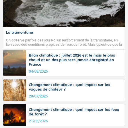
La tramontane
On observe parfois ces jours-ci un renforcement de la tramontane, en
lien avec des conditions propices de feux de forêt. Mais qu'est-ce que la
tramontane ? Quelles sont ses caractéristiques ? La tramontane est un
vent turbulent soufflant de secteur nord-ouest à nord, ou ouest à nord-
Bilan climatique : juillet 2026 est le mois le plus
ouest, dans un secteur qui part du Roussillon à la vallée de l’Aude et à
chaud et un des plus secs jamais enregistré en
l’ouest de l’Hérault. L’étymologie de ce vent vient du latin trasmontanus,
France
signifiant au-delà des monts, en allusion aux régions montagneuses
d’où provient ce vent.
04/08/2026
Changement climatique : quel impact sur les
vagues de chaleur ?
28/07/2026
Changement climatique : quel impact sur les feux
de forêt ?
21/05/2026