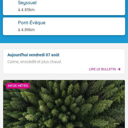
Seyssuel
à 4.85km
Pont-Évêque
à 4.89km
Aujourd'hui vendredi 07 août
Calme, ensoleillé et plus chaud.
LIRE LE BULLETIN
INFOS MÉTÉO