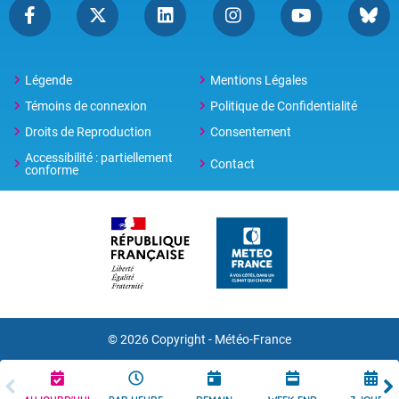
Légende
Mentions Légales
Témoins de connexion
Politique de Confidentialité
Droits de Reproduction
Consentement
Accessibilité : partiellement
Contact
conforme
© 2026 Copyright -
Météo-France