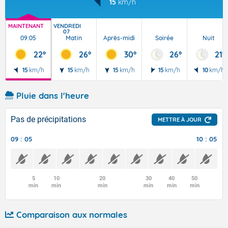
15
km/h
MAINTENANT
VENDREDI
07
09:05
Matin
Après-midi
Soirée
Nuit
22°
26°
30°
26°
21°
15
km/h
15
km/h
15
km/h
15
km/h
10
km/h
Pluie dans l'heure
Pas de précipitations
METTRE À JOUR
09 : 05
10 : 05
5
10
20
30
40
50
min
min
min
min
min
min
Comparaison aux normales