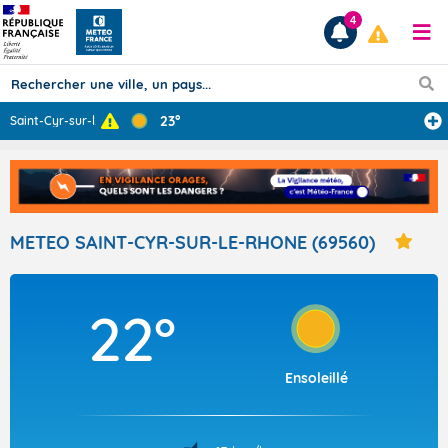
4
23°
Saint-Cyr-sur-l
...
Prévisions
TOUS LES RÉSULTATS
METEO SAINT-CYR-SUR-LE-RHONE (69560)
Articles
22°
Ensoleillé