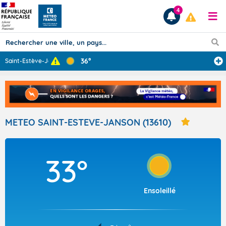
4
36°
Saint-Estève-Ja
...
Prévisions
TOUS LES RÉSULTATS
METEO SAINT-ESTEVE-JANSON (13610)
Articles
33°
Ensoleillé