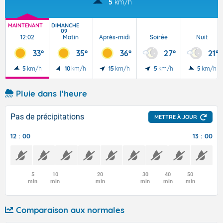
5
km/h
MAINTENANT
DIMANCHE
09
12:02
Matin
Après-midi
Soirée
Nuit
33°
35°
36°
27°
21°
5
km/h
10
km/h
15
km/h
5
km/h
5
km/h
Pluie dans l'heure
Pas de précipitations
METTRE À JOUR
12 : 00
13 : 00
5
10
20
30
40
50
min
min
min
min
min
min
Comparaison aux normales