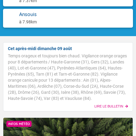
à 7.37km
Ansouis
à 7.98km
Cet après-midi dimanche 09 août
Temps orageux et toujours bien chaud. Vigilance orange orages
pour 8 départements / Haute-Garonne (31), Gers (32), Landes
(40), Lot-et-Garonne (47), Pyrénées-Atlantiques (64), Hautes-
Pyrénées (65), Tarn (81) et Tarn-et-Garonne (82). Vigilance
orange canicule pour 13 départements : Ain (01), Alpes-
Maritimes (06), Ardèche (07), Corse-du-Sud (2A), Haute-Corse
(2B), Drôme (26), Gard (30), Isère (38), Rhône (69), Savoie (73),
Haute-Savoie (74), Var (83) et Vaucluse (84).
LIRE LE BULLETIN
INFOS MÉTÉO