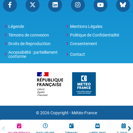
Légende
Mentions Légales
Témoins de connexion
Politique de Confidentialité
Droits de Reproduction
Consentement
Accessibilité : partiellement
Contact
conforme
© 2026 Copyright -
Météo-France