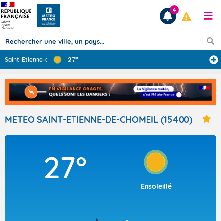
4
27°
Saint-Étienne-d
...
Prévisions
TOUS LES RÉSULTATS
METEO SAINT-ETIENNE-DE-CHOMEIL (15400)
Articles
27°
Ensoleillé