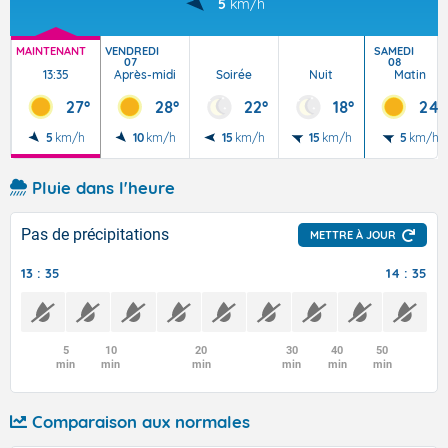
5
km/h
MAINTENANT
VENDREDI
SAMEDI
07
08
13:35
Après-midi
Soirée
Nuit
Matin
27°
28°
22°
18°
24°
5
km/h
10
km/h
15
km/h
15
km/h
5
km/h
Pluie dans l'heure
Pas de précipitations
METTRE À JOUR
13 : 35
14 : 35
5
10
20
30
40
50
min
min
min
min
min
min
Comparaison aux normales