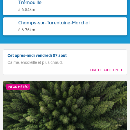
Trémouille
à 6.54km
Champs-sur-Tarentaine-Marchal
à 6.76km
Cet après-midi vendredi 07 août
Calme, ensoleillé et plus chaud.
LIRE LE BULLETIN
INFOS MÉTÉO