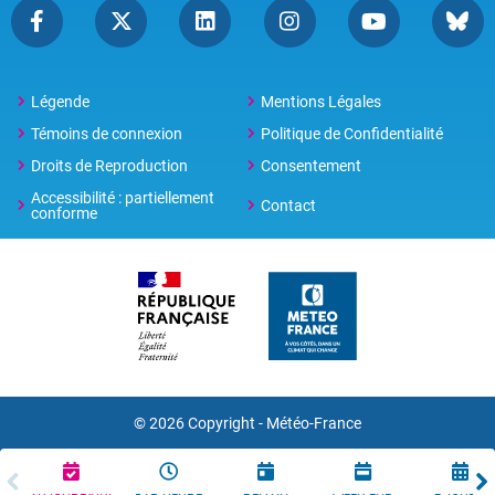
Légende
Mentions Légales
Témoins de connexion
Politique de Confidentialité
Droits de Reproduction
Consentement
Accessibilité : partiellement
Contact
conforme
© 2026 Copyright -
Météo-France