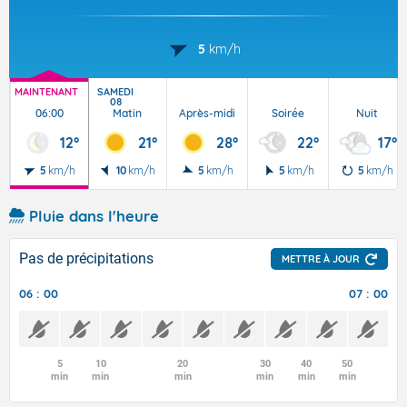
5
km/h
MAINTENANT
SAMEDI
08
06:00
Matin
Après-midi
Soirée
Nuit
12°
21°
28°
22°
17°
5
km/h
10
km/h
5
km/h
5
km/h
5
km/h
Pluie dans l'heure
Pas de précipitations
METTRE À JOUR
06 : 00
07 : 00
5
10
20
30
40
50
min
min
min
min
min
min