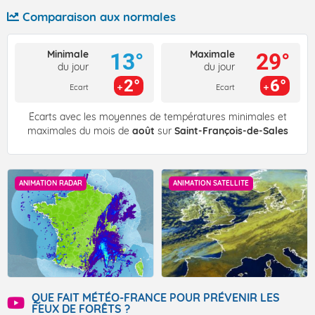
Comparaison aux normales
Minimale
Maximale
13°
29°
du jour
du jour
2°
6°
Ecart
Ecart
Écarts avec les moyennes de températures minimales et
maximales du mois de
août
sur
Saint-François-de-Sales
ANIMATION RADAR
ANIMATION SATELLITE
QUE FAIT MÉTÉO-FRANCE POUR PRÉVENIR LES
FEUX DE FORÊTS ?