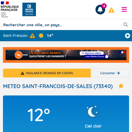
4
14°
Saint-François-
...
Prévisions
TOUS LES RÉSULTATS
VIGILANCE ORANGE EN COURS
Consulter
Articles
METEO SAINT-FRANCOIS-DE-SALES (73340)
12°
Ciel clair