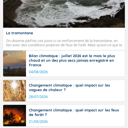
Fermer
La tramontane
On observe parfois ces jours-ci un renforcement de la tramontane, en
lien avec des conditions propices de feux de forêt. Mais qu'est-ce que la
tramontane ? Quelles sont ses caractéristiques ? La tramontane est un
vent turbulent soufflant de secteur nord-ouest à nord, ou ouest à nord-
Bilan climatique : juillet 2026 est le mois le plus
ouest, dans un secteur qui part du Roussillon à la vallée de l’Aude et à
chaud et un des plus secs jamais enregistré en
l’ouest de l’Hérault. L’étymologie de ce vent vient du latin trasmontanus,
France
signifiant au-delà des monts, en allusion aux régions montagneuses
d’où provient ce vent.
04/08/2026
Changement climatique : quel impact sur les
vagues de chaleur ?
28/07/2026
Changement climatique : quel impact sur les feux
de forêt ?
21/05/2026