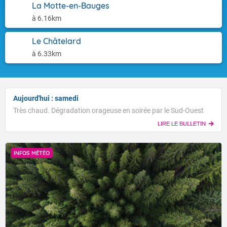
La Motte-en-Bauges
à 6.16km
Le Châtelard
à 6.33km
Aujourd'hui : samedi
Très chaud. Dégradation orageuse en soirée par le Sud-Ouest
LIRE LE BULLETIN
INFOS MÉTÉO