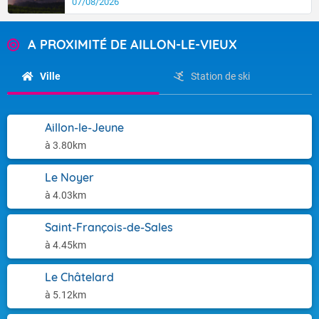
07/08/2026
A PROXIMITÉ DE AILLON-LE-VIEUX
Ville
Station de ski
Aillon-le-Jeune
à 3.80km
Le Noyer
à 4.03km
Saint-François-de-Sales
à 4.45km
Le Châtelard
à 5.12km