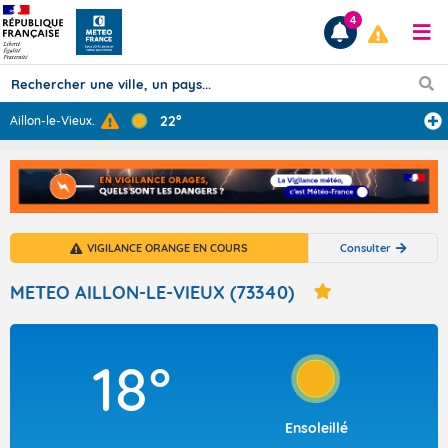
4
22°
Aillon-le-Vieux
...
Prévisions
TOUS LES RÉSULTATS
VIGILANCE ORANGE EN COURS
Consulter
Articles
METEO AILLON-LE-VIEUX (73340)
18°
Ensoleillé