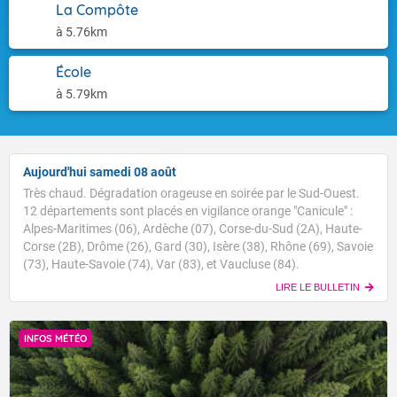
La Compôte
à 5.76km
École
à 5.79km
Aujourd'hui samedi 08 août
Très chaud. Dégradation orageuse en soirée par le Sud-Ouest.
12 départements sont placés en vigilance orange "Canicule" :
Alpes-Maritimes (06), Ardèche (07), Corse-du-Sud (2A), Haute-
Corse (2B), Drôme (26), Gard (30), Isère (38), Rhône (69), Savoie
(73), Haute-Savoie (74), Var (83), et Vaucluse (84).
LIRE LE BULLETIN
INFOS MÉTÉO