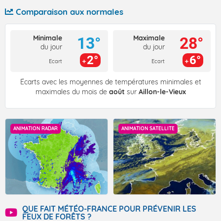
Comparaison aux normales
Minimale
Maximale
13°
28°
du jour
du jour
2°
6°
Ecart
Ecart
Écarts avec les moyennes de températures minimales et
maximales du mois de
août
sur
Aillon-le-Vieux
ANIMATION RADAR
ANIMATION SATELLITE
QUE FAIT MÉTÉO-FRANCE POUR PRÉVENIR LES
FEUX DE FORÊTS ?