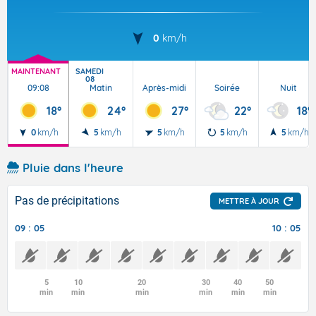
0
km/h
MAINTENANT
SAMEDI
08
09:08
Matin
Après-midi
Soirée
Nuit
18°
24°
27°
22°
18°
0
km/h
5
km/h
5
km/h
5
km/h
5
km/h
Pluie dans l'heure
Pas de précipitations
METTRE À JOUR
09 : 05
10 : 05
5
10
20
30
40
50
min
min
min
min
min
min