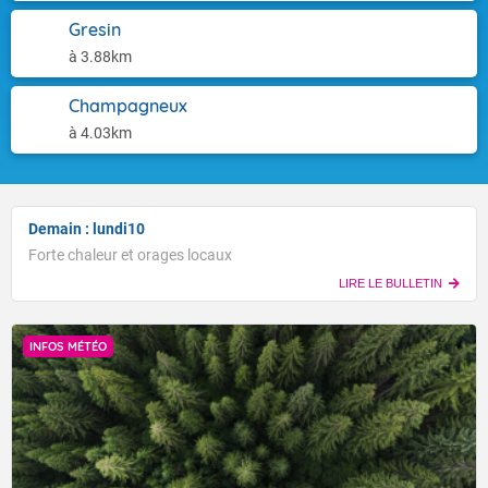
Gresin
à 3.88km
Champagneux
à 4.03km
Demain : lundi10
Forte chaleur et orages locaux
LIRE LE BULLETIN
INFOS MÉTÉO