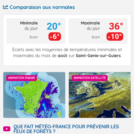
Comparaison aux normales
Minimale
Maximale
20°
36°
du jour
du jour
6°
10°
Ecart
Ecart
Écarts avec les moyennes de températures minimales et
maximales du mois de
août
sur
Saint-Genix-sur-Guiers
ANIMATION RADAR
ANIMATION SATELLITE
QUE FAIT MÉTÉO-FRANCE POUR PRÉVENIR LES
FEUX DE FORÊTS ?