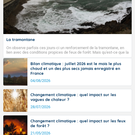
Fermer
La tramontane
On observe parfois ces jours-ci un renforcement de la tramontane, en
lien avec des conditions propices de feux de forêt. Mais qu'est-ce que la
tramontane ? Quelles sont ses caractéristiques ? La tramontane est un
vent turbulent soufflant de secteur nord-ouest à nord, ou ouest à nord-
Bilan climatique : juillet 2026 est le mois le plus
ouest, dans un secteur qui part du Roussillon à la vallée de l’Aude et à
chaud et un des plus secs jamais enregistré en
l’ouest de l’Hérault. L’étymologie de ce vent vient du latin trasmontanus,
France
signifiant au-delà des monts, en allusion aux régions montagneuses
d’où provient ce vent.
04/08/2026
Changement climatique : quel impact sur les
vagues de chaleur ?
28/07/2026
Changement climatique : quel impact sur les feux
de forêt ?
21/05/2026