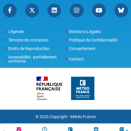
Légende
Mentions Légales
Témoins de connexion
Politique de Confidentialité
Droits de Reproduction
Consentement
Accessibilité : partiellement
Contact
conforme
© 2026 Copyright -
Météo-France