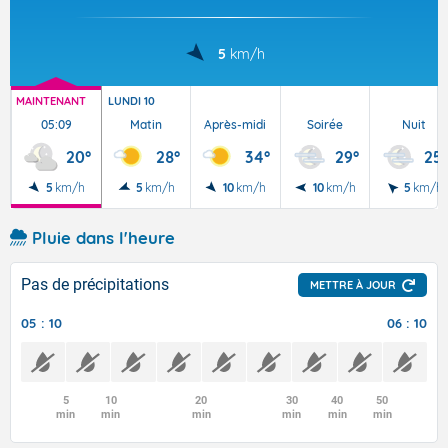
5
km/h
MAINTENANT
LUNDI 10
05:09
Matin
Après-midi
Soirée
Nuit
20°
28°
34°
29°
25°
5
km/h
5
km/h
10
km/h
10
km/h
5
km/h
Pluie dans l'heure
Pas de précipitations
METTRE À JOUR
05 : 10
06 : 10
5
10
20
30
40
50
min
min
min
min
min
min