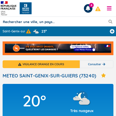
4
23°
Saint-Genix-sur
...
Prévisions
TOUS LES RÉSULTATS
VIGILANCE ORANGE EN COURS
Consulter
Articles
METEO SAINT-GENIX-SUR-GUIERS (73240)
20°
Très nuageux