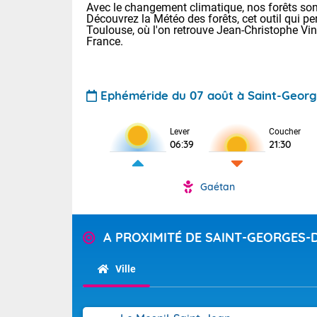
Avec le changement climatique, nos forêts sont
Découvrez la Météo des forêts, cet outil qui pe
Toulouse, où l'on retrouve Jean-Christophe Vi
France.
Ephéméride du 07 août à Saint-Georg
Voici les tem
Lever
Coucher
06:39
21:30
: 18/25 Paris
Clermont-Fd :
Limoges : 21/
Gaétan
Lille : 18/26
TENDANCE P
Cet après-mi
Pour la sema
A PROXIMITÉ DE SAINT-GEORGES-
Calme, enso
Cette semain
temps devrait 
Ville
La journée s'
territoire. Se
Tendance des
chaîne des Py
2026 :
mistral souff