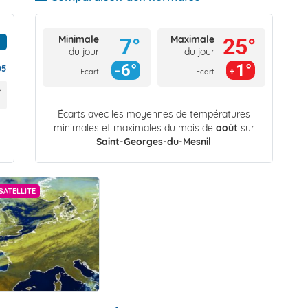
Minimale
Maximale
7°
25°
du jour
du jour
6°
1°
05
Ecart
Ecart
Écarts avec les moyennes de températures
minimales et maximales du mois de
août
sur
Saint-Georges-du-Mesnil
SATELLITE