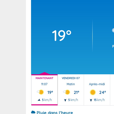
Wallis e
Grand fr
19°
MAINTENANT
VENDREDI 07
11:07
Matin
Après-midi
19°
21°
24°
5
km/h
5
km/h
15
km/h
Pluie dans l'heure