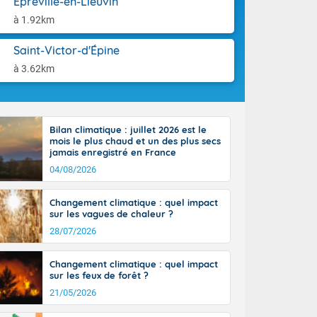
Épreville-en-Lieuvin
aison.
n peu moins
à 1.92km
t 25 à 30
0 à 35 degrés
Saint-Victor-d'Épine
rranéen.
à 3.62km
Bilan climatique : juillet 2026 est le
-France jusque
mois le plus chaud et un des plus secs
sur la Corse.
jamais enregistré en France
des Pyrénées,
04/08/2026
. En marge de
rection de la
Changement climatique : quel impact
di. En soirée,
sur les vagues de chaleur ?
 sur
e thermomètre
28/07/2026
squ'à 22 à 24,
culier, sur le
Changement climatique : quel impact
, hors côtes
sur les feux de forêt ?
nt 38 ou 39
21/05/2026