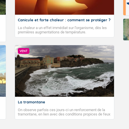
Fermer
Canicule et forte chaleur : comment se protéger ?
La chaleur a un effet immédiat sur l’organisme, dès les
premières augmentations de température.
VENT
La tramontane
On observe parfois ces jours-ci un renforcement de la
tramontane, en lien avec des conditions propices de feux
de forêt. Mais qu'est-ce que la tramontane ? Quelles sont
ses caractéristiques ? La tramontane est un vent
turbulent soufflant de secteur nord-ouest à nord, ou ouest