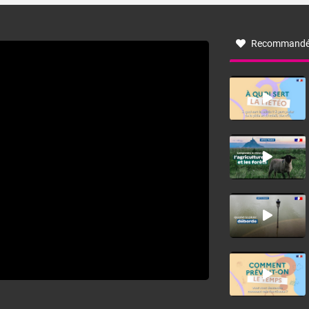
à nord-ouest, dans un secteur qui part du Roussillon à la
vallée de l’Aude et à l’ouest de l’Hérault. L’étymologie de
ce vent vient du latin trasmontanus, signifiant au-delà des
monts, en allusion aux régions montagneuses d’où
Recommandé
provient ce vent.