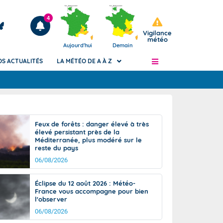
4
Vigilance
météo
Aujourd'hui
Demain
OS ACTUALITÉS
LA MÉTÉO DE A À Z
Articles
ngers
Feux de forêts : danger élevé à très
Phénomènes dangereux de J+2 à J+7
élevé persistant près de la
civile
Méditerranée, plus modéré sur le
Avertissement pluies intenses à l'échelle
reste du pays
des communes (Apic)
és
06/08/2026
Bulletins Marine
ateur de
Bulletins d'estimation du risque
Éclipse du 12 août 2026 : Météo-
d'avalanche
France vous accompagne pour bien
-pompier
l'observer
Météo des forêts
06/08/2026
Vigicrues