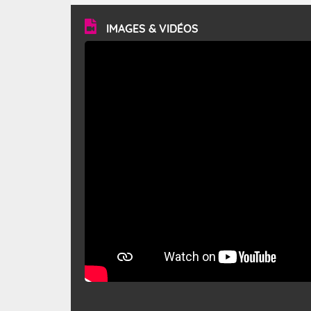
vitesse moyenne de 50 km/h et atteindre 80 à 100 km/h
en rafales, parfois davantage. Il parcourt la basse vallée
du Rhône et la Provence et envahit le littoral
IMAGES & VIDÉOS
méditerranéen à partir de la Camargue.