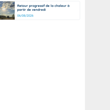
Retour progressif de la chaleur à
partir de vendredi
06/08/2026
rée
Nuit
22°
16°
km/h
5
km/h