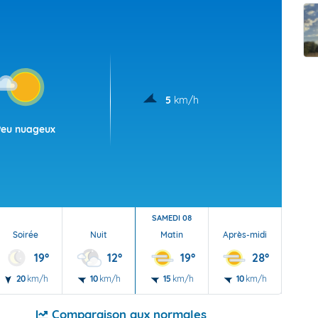
t Futuna
oid
5
km/h
Peu nuageux
SAMEDI 08
Soirée
Nuit
Matin
Après-midi
Soi
19°
12°
19°
28°
20
km/h
10
km/h
15
km/h
10
km/h
10
Comparaison aux normales