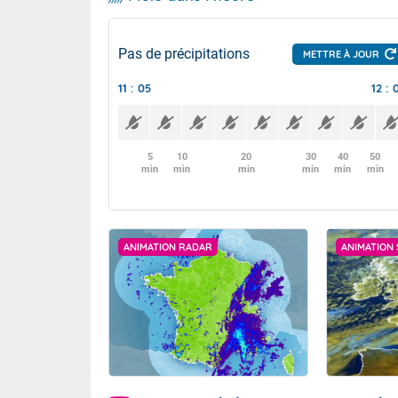
Pas de précipitations
METTRE À JOUR
11 : 05
12 : 
5
10
20
30
40
50
min
min
min
min
min
min
ANIMATION RADAR
ANIMATION 