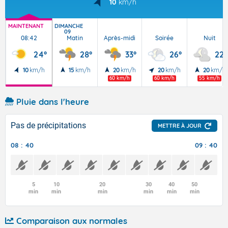
10
km/h
MAINTENANT
DIMANCHE
09
08:42
Matin
Après-midi
Soirée
Nuit
24°
28°
33°
26°
22°
10
km/h
15
km/h
20
km/h
20
km/h
20
km/h
60 km/h
60 km/h
55 km/h
Pluie dans l'heure
Pas de précipitations
METTRE À JOUR
08 : 40
09 : 40
5
10
20
30
40
50
min
min
min
min
min
min
Comparaison aux normales