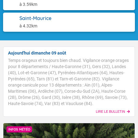
à 3.59km
Saint-Maurice
à 4.32km
Aujourd'hui dimanche 09 août
Temps orageux et toujours bien chaud. Vigilance orange orages
pour 8 départements / Haute-Garonne (31), Gers (32), Landes
(40), Lot-et-Garonne (47), Pyrénées-Atlantiques (64), Hautes-
Pyrénées (65), Tarn (81) et Tarn-et-Garonne (82). Vigilance
orange canicule pour 13 départements : Ain (01), Alpes-
Maritimes (06), Ardèche (07), Corse-du-Sud (2A), Haute-Corse
(2B), Drôme (26), Gard (30), Isère (38), Rhône (69), Savoie (73),
Haute-Savoie (74), Var (83) et Vaucluse (84).
LIRE LE BULLETIN
INFOS MÉTÉO