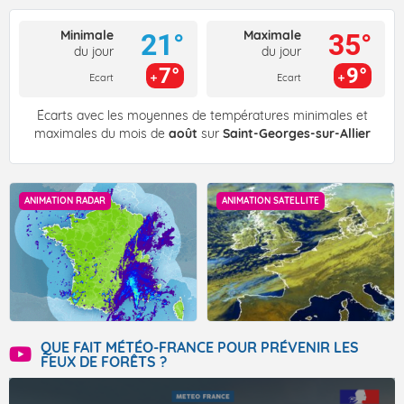
Minimale
Maximale
21°
35°
du jour
du jour
7°
9°
Ecart
Ecart
Écarts avec les moyennes de températures minimales et
maximales du mois de
août
sur
Saint-Georges-sur-Allier
ANIMATION RADAR
ANIMATION SATELLITE
QUE FAIT MÉTÉO-FRANCE POUR PRÉVENIR LES
FEUX DE FORÊTS ?