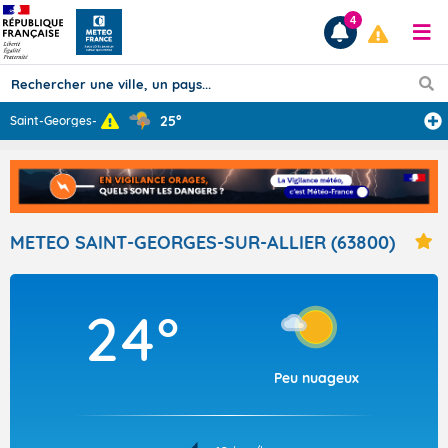
4
25°
Saint-Georges-s
...
Prévisions
TOUS LES RÉSULTATS
METEO SAINT-GEORGES-SUR-ALLIER (63800)
Articles
24°
Peu nuageux