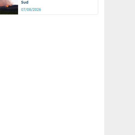
Sud
07/08/2026
it
21°
km/h