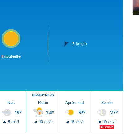
t Futuna
oid
5
km/h
Ensoleillé
DIMANCHE 09
Nuit
Matin
Après-midi
Soirée
Nu
19°
24°
33°
27°
5
km/h
10
km/h
15
km/h
10
km/h
5
40 km/h