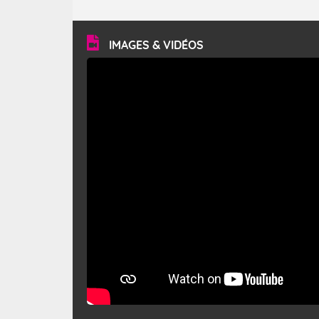
caractéristiques ? Le mistral est un vent régional,
turbulent et généralement sec, pouvant souffler à une
vitesse moyenne de 50 km/h et atteindre 80 à 100 km/h
en rafales, parfois davantage. Il parcourt la basse vallée
du Rhône et la Provence et envahit le littoral
IMAGES & VIDÉOS
méditerranéen à partir de la Camargue.