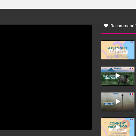
ses caractéristiques ? La tramontane est un vent
turbulent soufflant de secteur nord-ouest à nord, ou ouest
à nord-ouest, dans un secteur qui part du Roussillon à la
vallée de l’Aude et à l’ouest de l’Hérault. L’étymologie de
ce vent vient du latin trasmontanus, signifiant au-delà des
monts, en allusion aux régions montagneuses d’où
Recommandé
provient ce vent.