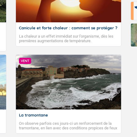
Canicule et forte chaleur : comment se protéger ?
La chaleur a un effet immédiat sur l’organisme, dès les
premières augmentations de température.
VENT
La tramontane
On observe parfois ces jours-ci un renforcement de la
tramontane, en lien avec des conditions propices de feux
de forêt. Mais qu'est-ce que la tramontane ? Quelles sont