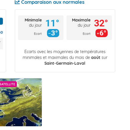
Comparaison aux normales
Minimale
Maximale
11°
32°
du jour
du jour
3°
6°
30
Ecart
Ecart
Écarts avec les moyennes de températures
minimales et maximales du mois de
août
sur
Saint-Germain-Laval
SATELLITE