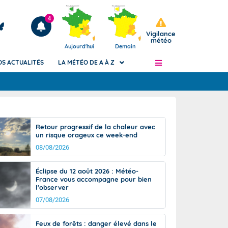
4
Vigilance
météo
Aujourd'hui
Demain
OS ACTUALITÉS
LA MÉTÉO DE A À Z
Articles
ngers
Retour progressif de la chaleur avec
Phénomènes dangereux de J+2 à J+7
un risque orageux ce week-end
civile
Avertissement pluies intenses à l'échelle
08/08/2026
des communes (Apic)
és
Bulletins Marine
Éclipse du 12 août 2026 : Météo-
France vous accompagne pour bien
ateur de
Bulletins d'estimation du risque
l'observer
d'avalanche
07/08/2026
-pompier
Météo des forêts
Vigicrues
Feux de forêts : danger élevé dans le