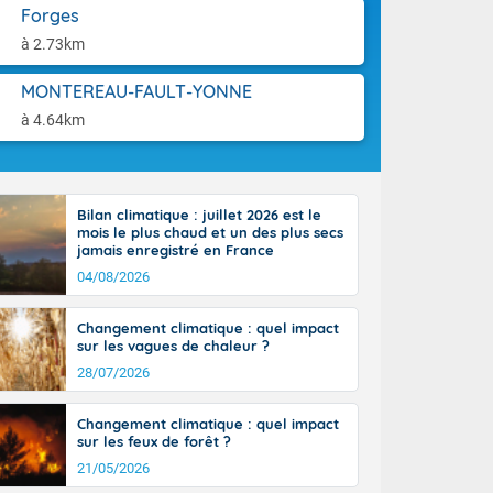
'Île-de-
aison.
Forges
isolés
à 2.73km
maritimes sont
ondées sont
MONTEREAU-FAULT-YONNE
tinée, un peu
ud du pays,
à 4.64km
étroite
midi du Massif
de la
ciel est le
Bilan climatique : juillet 2026 est le
lle salve
mois le plus chaud et un des plus secs
nant de bons
jamais enregistré en France
e vent,
04/08/2026
r les deux
ine, entre 11
Changement climatique : quel impact
28 sur les
sur les vagues de chaleur ?
ns l'intérieur
28/07/2026
 en vallée de
Changement climatique : quel impact
sur les feux de forêt ?
21/05/2026