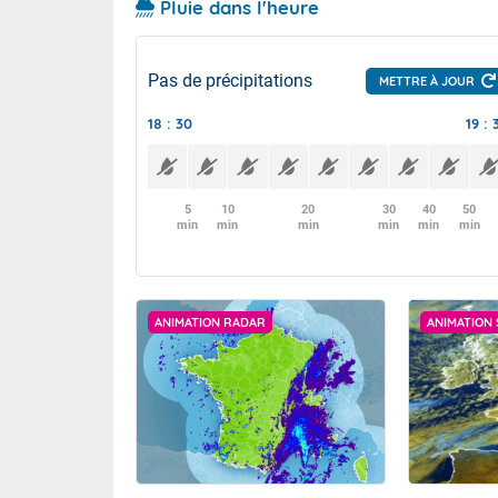
Pluie dans l'heure
Pas de précipitations
METTRE À JOUR
18 : 30
19 : 
5
10
20
30
40
50
min
min
min
min
min
min
ANIMATION RADAR
ANIMATION 