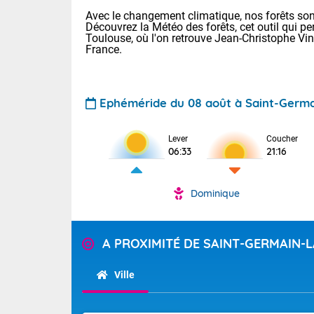
Avec le changement climatique, nos forêts sont
Découvrez la Météo des forêts, cet outil qui pe
Toulouse, où l'on retrouve Jean-Christophe Vi
France.
Ephéméride du 08 août à Saint-Germa
Voici les tem
Lever
Coucher
29/16 Paris :
06:33
21:16
Clermont-Fd :
Limoges : 33/
Lille : 28/15
Dominique
TENDANCE P
Demain dima
Pour la sema
Temps orag
A PROXIMITÉ DE SAINT-GERMAIN-
département
Les températu
sensible, auc
(2A), Haute
Ville
Savoie (73)
Tendance des
septembre 20
Des résidus p