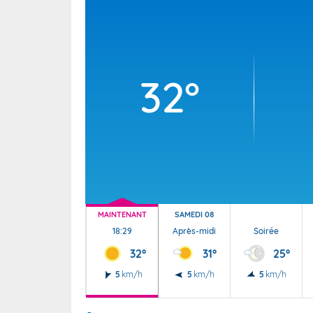
Wallis e
Grand fr
32°
MAINTENANT
SAMEDI 08
18:29
Après-midi
Soirée
32°
31°
25°
5
km/h
5
km/h
5
km/h