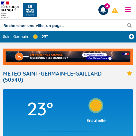
4
23°
Saint-Germain-l
...
Prévisions
TOUS LES RÉSULTATS
METEO SAINT-GERMAIN-LE-GAILLARD
(50340)
Articles
23°
Ensoleillé