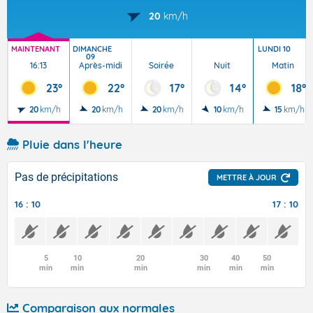
20
km/h
MAINTENANT
DIMANCHE
LUNDI 10
09
16:13
Après-midi
Soirée
Nuit
Matin
23°
22°
17°
14°
18°
20
km/h
20
km/h
20
km/h
10
km/h
15
km/h
Pluie dans l'heure
Pas de précipitations
METTRE À JOUR
16 : 10
17 : 10
5
10
20
30
40
50
min
min
min
min
min
min
Comparaison aux normales