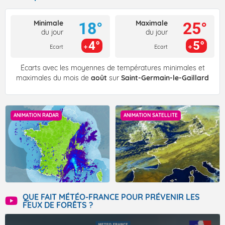
Minimale
Maximale
18°
25°
du jour
du jour
4°
5°
Ecart
Ecart
Écarts avec les moyennes de températures minimales et
maximales du mois de
août
sur
Saint-Germain-le-Gaillard
ANIMATION RADAR
ANIMATION SATELLITE
QUE FAIT MÉTÉO-FRANCE POUR PRÉVENIR LES
FEUX DE FORÊTS ?