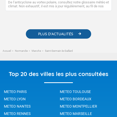
De l’anticyclone au vortex polaire, consultez notre glossaire météo et
climat. Non exhaustif, il est mis à jour régulièrement, au fil de nos
publications. Vous y trouverez également des liens utiles vers nos
contenus pédagogiques concernant les phénomènes
météorologiques et des informations scientifiques sur le
changement climatique.
PLUS D'ACTUALITÉS
Accueil
Normandie
Manche
Saint-Germain-le-Gaillard
Top 20 des villes les plus consultées
METEO PARIS
METEO TOULOUSE
METEO LYON
METEO BORDEAUX
METEO NANTES
METEO MONTPELLIER
METEO RENNES
METEO MARSEILLE