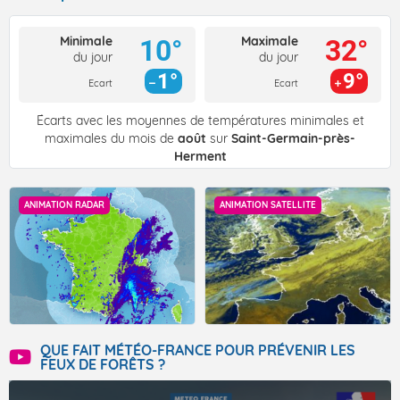
Minimale
Maximale
10°
32°
du jour
du jour
1°
9°
Ecart
Ecart
Écarts avec les moyennes de températures minimales et
maximales du mois de
août
sur
Saint-Germain-près-
Herment
ANIMATION RADAR
ANIMATION SATELLITE
QUE FAIT MÉTÉO-FRANCE POUR PRÉVENIR LES
FEUX DE FORÊTS ?