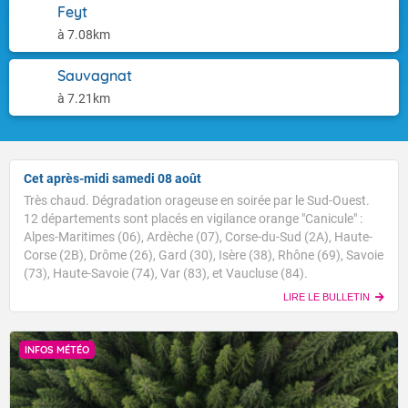
Feyt
à 7.08km
Sauvagnat
à 7.21km
Cet après-midi samedi 08 août
Très chaud. Dégradation orageuse en soirée par le Sud-Ouest.
12 départements sont placés en vigilance orange "Canicule" :
Alpes-Maritimes (06), Ardèche (07), Corse-du-Sud (2A), Haute-
Corse (2B), Drôme (26), Gard (30), Isère (38), Rhône (69), Savoie
(73), Haute-Savoie (74), Var (83), et Vaucluse (84).
LIRE LE BULLETIN
INFOS MÉTÉO