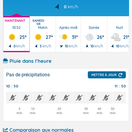
0
km/h
MAINTENANT
SAMEDI
08
10:52
Matin
Après-midi
Soirée
Nuit
25°
27°
31°
26°
21°
0
km/h
5
km/h
10
km/h
10
km/h
10
km/h
Pluie dans l'heure
Pas de précipitations
METTRE À JOUR
10 : 50
11 : 50
5
10
20
30
40
50
min
min
min
min
min
min
Comparaison aux normales