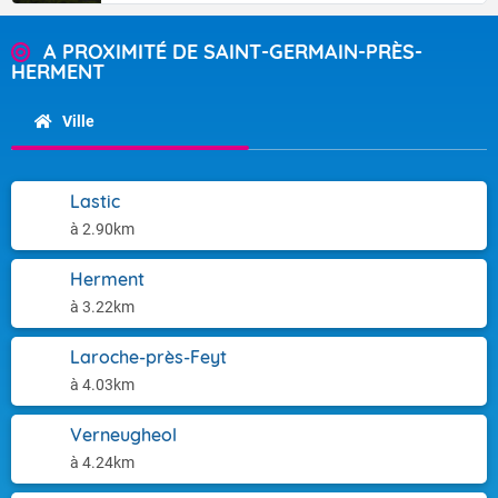
A PROXIMITÉ DE SAINT-GERMAIN-PRÈS-
HERMENT
Ville
Lastic
à 2.90km
Herment
à 3.22km
Laroche-près-Feyt
à 4.03km
Verneugheol
à 4.24km