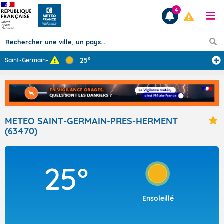
4
25°
Saint-Germain-p
...
Prévisions
TOUS LES RÉSULTATS
METEO SAINT-GERMAIN-PRES-HERMENT
(63470)
Articles
25°
Ensoleillé