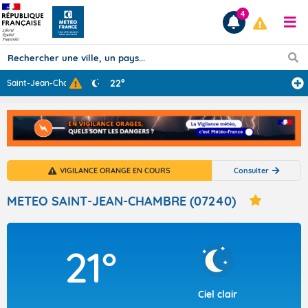
4
22°
Saint-Jean-Cham
...
Prévisions
TOUS LES RÉSULTATS
VIGILANCE ORANGE EN COURS
Consulter
Articles
METEO SAINT-JEAN-CHAMBRE (07240)
21°
Ciel clair