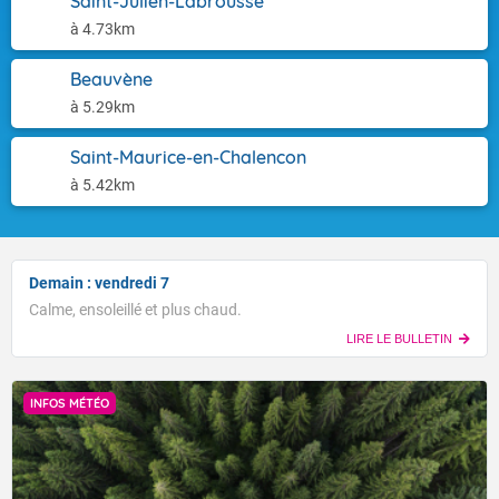
Saint-Julien-Labrousse
à 4.73km
Beauvène
à 5.29km
Saint-Maurice-en-Chalencon
à 5.42km
Demain : vendredi 7
Calme, ensoleillé et plus chaud.
LIRE LE BULLETIN
INFOS MÉTÉO