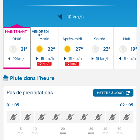
10
km/h
MAINTENANT
VENDREDI
07
01:06
Matin
Après-midi
Soirée
Nuit
21°
22°
27°
23°
19°
10
km/h
15
km/h
15
km/h
15
km/h
5
km/h
40 km/h
40 km/h
Pluie dans l'heure
Pas de précipitations
METTRE À JOUR
01 : 05
02 : 05
5
10
20
30
40
50
min
min
min
min
min
min