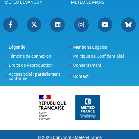
METEO BESANCON
METEO LE MANS
Légende
Mentions Légales
Témoins de connexion
Politique de Confidentialité
Droits de Reproduction
Consentement
Accessibilité : partiellement
Contact
conforme
© 2026 Copyright -
Météo-France