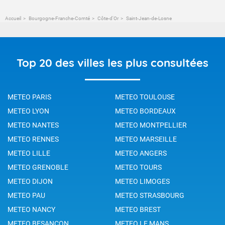
Accueil
Bourgogne-Franche-Comté
Côte-d'Or
Saint-Jean-de-Losne
Top 20 des villes les plus consultées
METEO PARIS
METEO TOULOUSE
METEO LYON
METEO BORDEAUX
METEO NANTES
METEO MONTPELLIER
METEO RENNES
METEO MARSEILLE
METEO LILLE
METEO ANGERS
METEO GRENOBLE
METEO TOURS
METEO DIJON
METEO LIMOGES
METEO PAU
METEO STRASBOURG
METEO NANCY
METEO BREST
METEO BESANCON
METEO LE MANS