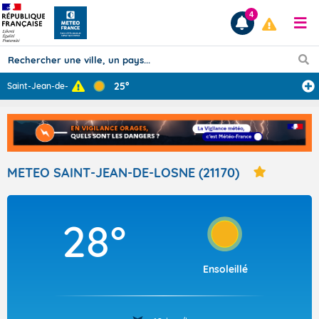
4
25°
Saint-Jean-de-L
...
Prévisions
TOUS LES RÉSULTATS
METEO SAINT-JEAN-DE-LOSNE (21170)
Articles
28°
Ensoleillé