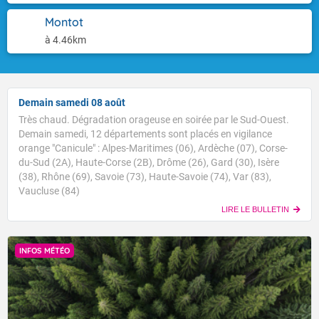
Montot
à 4.46km
Demain samedi 08 août
Très chaud. Dégradation orageuse en soirée par le Sud-Ouest.
Demain samedi, 12 départements sont placés en vigilance
orange "Canicule" : Alpes-Maritimes (06), Ardèche (07), Corse-
du-Sud (2A), Haute-Corse (2B), Drôme (26), Gard (30), Isère
(38), Rhône (69), Savoie (73), Haute-Savoie (74), Var (83),
Vaucluse (84)
LIRE LE BULLETIN
INFOS MÉTÉO