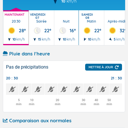
10
km/h
MAINTENANT
VENDREDI
SAMEDI
07
08
20:30
Soirée
Nuit
Matin
Après-midi
28°
22°
16°
22°
32°
10
km/h
15
km/h
10
km/h
10
km/h
5
km/h
Pluie dans l'heure
Pas de précipitations
METTRE À JOUR
20 : 30
21 : 30
5
10
20
30
40
50
min
min
min
min
min
min
Comparaison aux normales