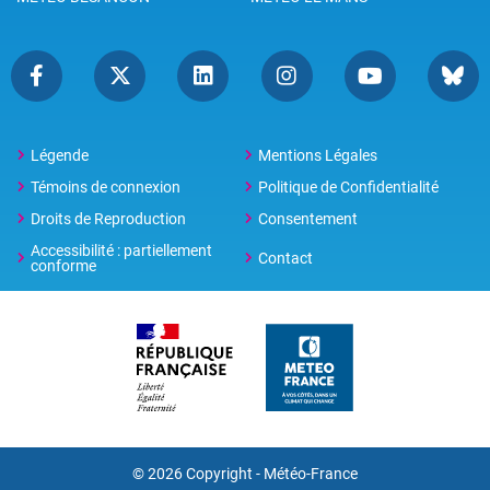
Légende
Mentions Légales
Témoins de connexion
Politique de Confidentialité
Droits de Reproduction
Consentement
Accessibilité : partiellement
Contact
conforme
© 2026 Copyright -
Météo-France