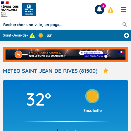
4
33°
Saint-Jean-de-R
...
Prévisions
TOUS LES RÉSULTATS
METEO SAINT-JEAN-DE-RIVES (81500)
Articles
32°
Ensoleillé