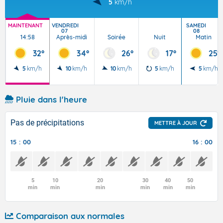
5
km/h
MAINTENANT
VENDREDI
SAMEDI
07
08
14:58
Après-midi
Soirée
Nuit
Matin
32°
34°
26°
17°
25°
5
km/h
10
km/h
10
km/h
5
km/h
5
km/h
Pluie dans l'heure
Pas de précipitations
METTRE À JOUR
15 : 00
16 : 00
5
10
20
30
40
50
min
min
min
min
min
min
Comparaison aux normales