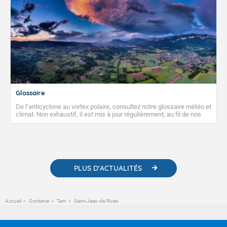
Glossaire
De l’anticyclone au vortex polaire, consultez notre glossaire météo et
climat. Non exhaustif, il est mis à jour régulièrement, au fil de nos
publications. Vous y trouverez également des liens utiles vers nos
contenus pédagogiques concernant les phénomènes
météorologiques et des informations scientifiques sur le
changement climatique.
PLUS D'ACTUALITÉS
Accueil
Occitanie
Tarn
Saint-Jean-de-Rives