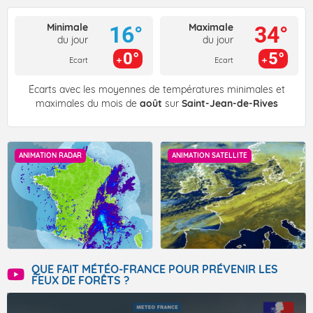
Minimale
Maximale
16°
34°
du jour
du jour
0°
5°
Ecart
Ecart
Écarts avec les moyennes de températures minimales et
maximales du mois de
août
sur
Saint-Jean-de-Rives
ANIMATION RADAR
ANIMATION SATELLITE
QUE FAIT MÉTÉO-FRANCE POUR PRÉVENIR LES
FEUX DE FORÊTS ?