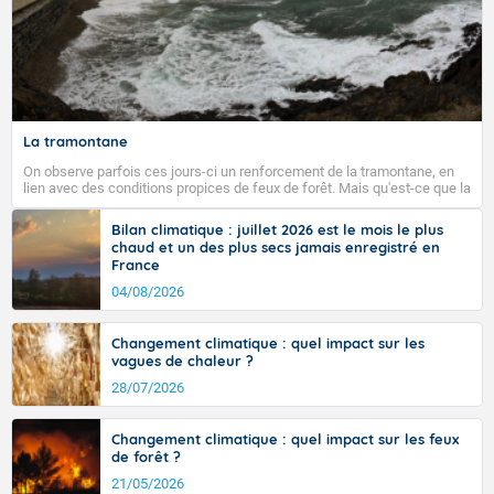
La tramontane
On observe parfois ces jours-ci un renforcement de la tramontane, en
lien avec des conditions propices de feux de forêt. Mais qu'est-ce que la
tramontane ? Quelles sont ses caractéristiques ? La tramontane est un
vent turbulent soufflant de secteur nord-ouest à nord, ou ouest à nord-
Bilan climatique : juillet 2026 est le mois le plus
ouest, dans un secteur qui part du Roussillon à la vallée de l’Aude et à
chaud et un des plus secs jamais enregistré en
l’ouest de l’Hérault. L’étymologie de ce vent vient du latin trasmontanus,
France
signifiant au-delà des monts, en allusion aux régions montagneuses
d’où provient ce vent.
04/08/2026
Changement climatique : quel impact sur les
vagues de chaleur ?
28/07/2026
Changement climatique : quel impact sur les feux
de forêt ?
21/05/2026