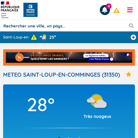
4
25°
Saint-Loup-en-C
...
Prévisions
TOUS LES RÉSULTATS
METEO SAINT-LOUP-EN-COMMINGES (31350)
Articles
28°
Très nuageux