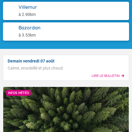
Villemur
à 2.90km
Bazordan
à 3.53km
Demain vendredi 07 août
Calme, ensoleillé et plus chaud.
LIRE LE BULLETIN
INFOS MÉTÉO