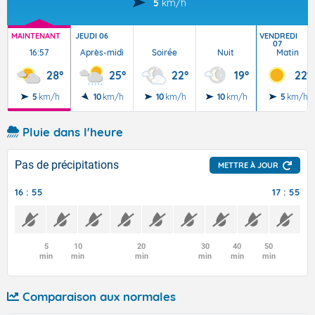
5
km/h
MAINTENANT
JEUDI 06
VENDREDI
07
16:57
Après-midi
Soirée
Nuit
Matin
28°
25°
22°
19°
22°
5
km/h
10
km/h
10
km/h
10
km/h
5
km/h
Pluie dans l'heure
Pas de précipitations
METTRE À JOUR
16 : 55
17 : 55
5
10
20
30
40
50
min
min
min
min
min
min
Comparaison aux normales