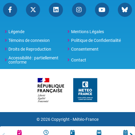
Légende
Mentions Légales
Témoins de connexion
Politique de Confidentialité
Droits de Reproduction
Consentement
Accessibilité : partiellement
Contact
conforme
© 2026 Copyright -
Météo-France