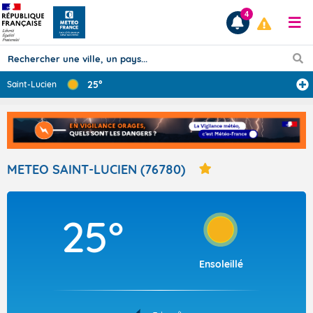
4
25°
Saint-Lucien
Prévisions
TOUS LES RÉSULTATS
METEO SAINT-LUCIEN (76780)
Articles
25°
Ensoleillé