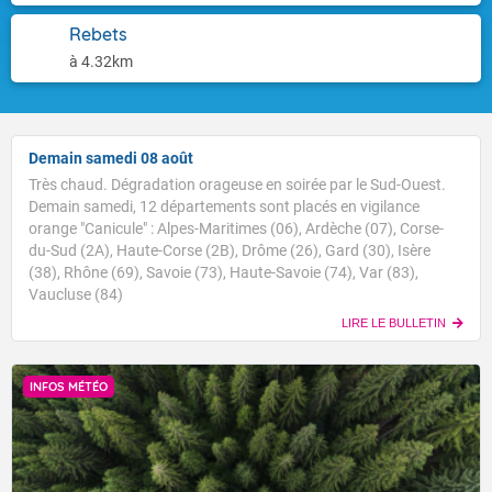
Rebets
à 4.32km
Demain samedi 08 août
Très chaud. Dégradation orageuse en soirée par le Sud-Ouest.
Demain samedi, 12 départements sont placés en vigilance
orange "Canicule" : Alpes-Maritimes (06), Ardèche (07), Corse-
du-Sud (2A), Haute-Corse (2B), Drôme (26), Gard (30), Isère
(38), Rhône (69), Savoie (73), Haute-Savoie (74), Var (83),
Vaucluse (84)
LIRE LE BULLETIN
INFOS MÉTÉO