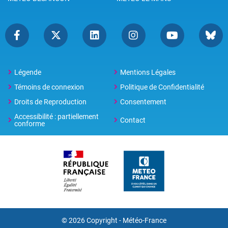
Légende
Mentions Légales
Témoins de connexion
Politique de Confidentialité
Droits de Reproduction
Consentement
Accessibilité : partiellement
Contact
conforme
© 2026 Copyright -
Météo-France