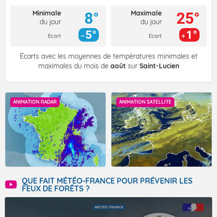
Minimale
Maximale
8°
25°
du jour
du jour
5°
1°
Ecart
Ecart
Écarts avec les moyennes de températures minimales et
maximales du mois de
août
sur
Saint-Lucien
ANIMATION RADAR
ANIMATION SATELLITE
QUE FAIT MÉTÉO-FRANCE POUR PRÉVENIR LES
FEUX DE FORÊTS ?