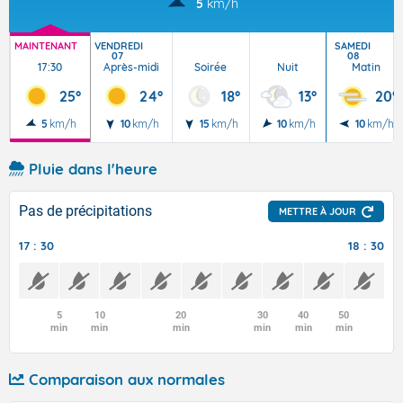
5
km/h
MAINTENANT
VENDREDI
SAMEDI
07
08
17:30
Après-midi
Soirée
Nuit
Matin
25°
24°
18°
13°
20°
5
km/h
10
km/h
15
km/h
10
km/h
10
km/h
Pluie dans l'heure
Pas de précipitations
METTRE À JOUR
17 : 30
18 : 30
5
10
20
30
40
50
min
min
min
min
min
min
Comparaison aux normales