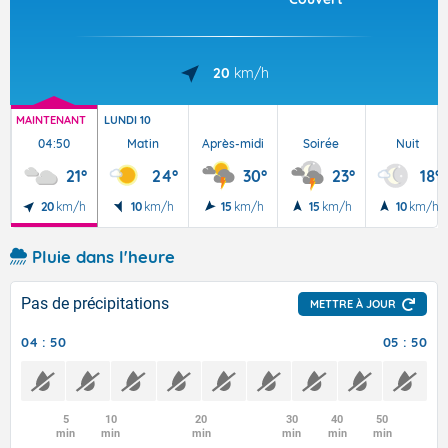
20
km/h
MAINTENANT
LUNDI 10
04:50
Matin
Après-midi
Soirée
Nuit
21°
24°
30°
23°
18°
20
km/h
10
km/h
15
km/h
15
km/h
10
km/h
Pluie dans l'heure
Pas de précipitations
METTRE À JOUR
04 : 50
05 : 50
5
10
20
30
40
50
min
min
min
min
min
min