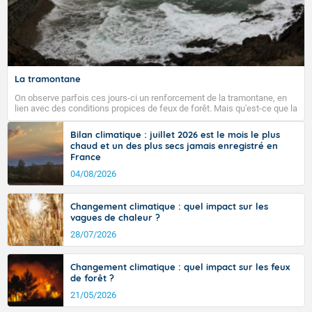
La tramontane
On observe parfois ces jours-ci un renforcement de la tramontane, en
lien avec des conditions propices de feux de forêt. Mais qu'est-ce que la
tramontane ? Quelles sont ses caractéristiques ? La tramontane est un
vent turbulent soufflant de secteur nord-ouest à nord, ou ouest à nord-
Bilan climatique : juillet 2026 est le mois le plus
ouest, dans un secteur qui part du Roussillon à la vallée de l’Aude et à
chaud et un des plus secs jamais enregistré en
l’ouest de l’Hérault. L’étymologie de ce vent vient du latin trasmontanus,
France
signifiant au-delà des monts, en allusion aux régions montagneuses
d’où provient ce vent.
04/08/2026
Changement climatique : quel impact sur les
vagues de chaleur ?
28/07/2026
Changement climatique : quel impact sur les feux
de forêt ?
21/05/2026