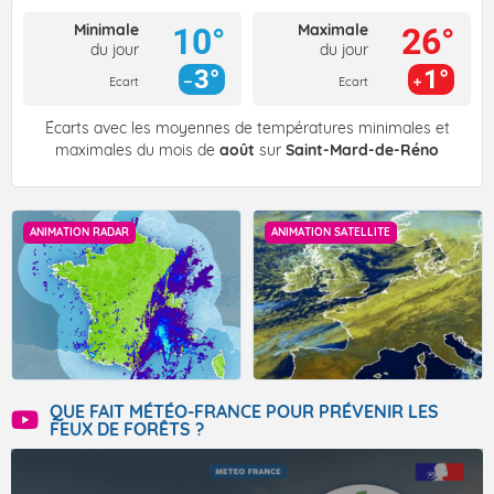
Minimale
Maximale
10°
26°
du jour
du jour
3°
1°
Ecart
Ecart
Écarts avec les moyennes de températures minimales et
maximales du mois de
août
sur
Saint-Mard-de-Réno
ANIMATION RADAR
ANIMATION SATELLITE
QUE FAIT MÉTÉO-FRANCE POUR PRÉVENIR LES
FEUX DE FORÊTS ?