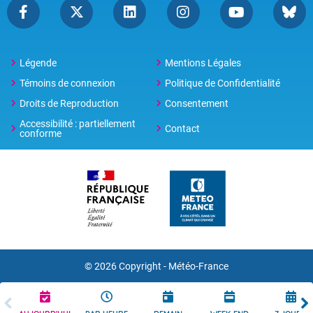
Légende
Mentions Légales
Témoins de connexion
Politique de Confidentialité
Droits de Reproduction
Consentement
Accessibilité : partiellement
Contact
conforme
© 2026 Copyright -
Météo-France