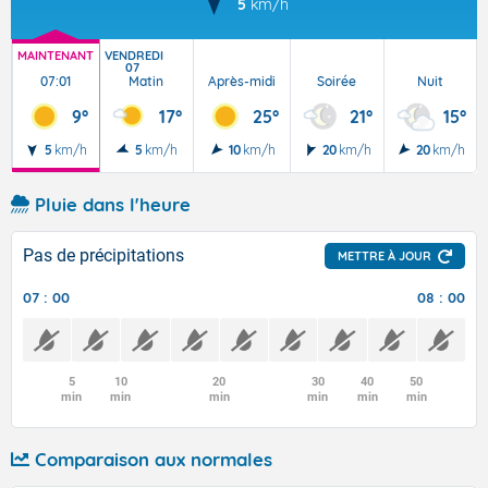
5
km/h
MAINTENANT
VENDREDI
07
07:01
Matin
Après-midi
Soirée
Nuit
9°
17°
25°
21°
15°
5
km/h
5
km/h
10
km/h
20
km/h
20
km/h
Pluie dans l'heure
Pas de précipitations
METTRE À JOUR
07 : 00
08 : 00
5
10
20
30
40
50
min
min
min
min
min
min
Comparaison aux normales