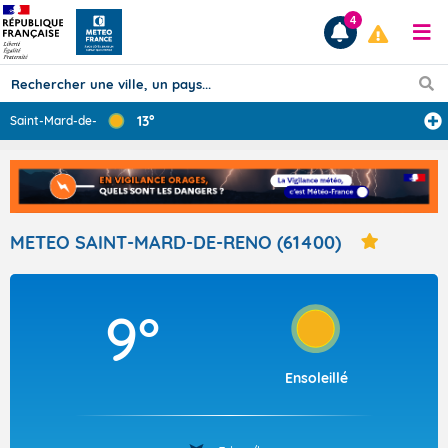
4
13°
Saint-Mard-de-R
...
Prévisions
TOUS LES RÉSULTATS
METEO SAINT-MARD-DE-RENO (61400)
Articles
9°
Ensoleillé