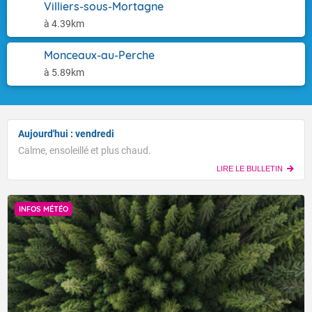
Villiers-sous-Mortagne
à 4.39km
Monceaux-au-Perche
à 5.89km
Aujourd'hui : vendredi
Calme, ensoleillé et plus chaud.
LIRE LE BULLETIN
INFOS MÉTÉO