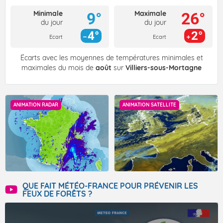
Minimale
Maximale
9°
26°
du jour
du jour
4°
2°
Ecart
Ecart
Écarts avec les moyennes de températures minimales et
maximales du mois de
août
sur
Villiers-sous-Mortagne
ANIMATION RADAR
ANIMATION SATELLITE
QUE FAIT MÉTÉO-FRANCE POUR PRÉVENIR LES
FEUX DE FORÊTS ?