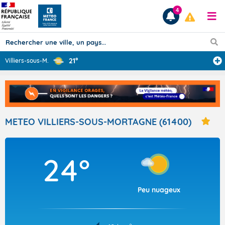
4
21°
Villiers-sous-M
...
Prévisions
TOUS LES RÉSULTATS
METEO VILLIERS-SOUS-MORTAGNE (61400)
Articles
24°
Peu nuageux