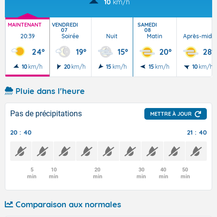
10
km/h
MAINTENANT
VENDREDI
SAMEDI
07
08
20:39
Soirée
Nuit
Matin
Après-midi
24°
19°
15°
20°
28°
10
km/h
20
km/h
15
km/h
15
km/h
10
km/h
Pluie dans l'heure
Pas de précipitations
METTRE À JOUR
20 : 40
21 : 40
5
10
20
30
40
50
min
min
min
min
min
min
Comparaison aux normales