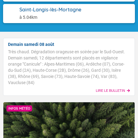
Saint-Langis-lès-Mortagne
à 5.04km
Demain samedi 08 août
Très chaud. Dégradation orageuse en soirée par le Sud-Ouest.
Demain samedi, 12 départements sont placés en vigilance
orange "Canicule" : Alpes-Maritimes (06), Ardèche (07), Corse-
du-Sud (2A), Haute-Corse (2B), Drôme (26), Gard (30), Isère
(38), Rhône (69), Savoie (73), Haute-Savoie (74), Var (83),
Vaucluse (84)
LIRE LE BULLETIN
INFOS MÉTÉO