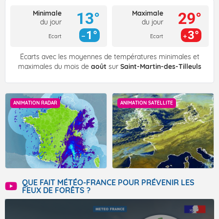
Minimale
Maximale
13°
29°
du jour
du jour
1°
3°
Ecart
Ecart
Écarts avec les moyennes de températures minimales et
maximales du mois de
août
sur
Saint-Martin-des-Tilleuls
ANIMATION RADAR
ANIMATION SATELLITE
QUE FAIT MÉTÉO-FRANCE POUR PRÉVENIR LES
FEUX DE FORÊTS ?