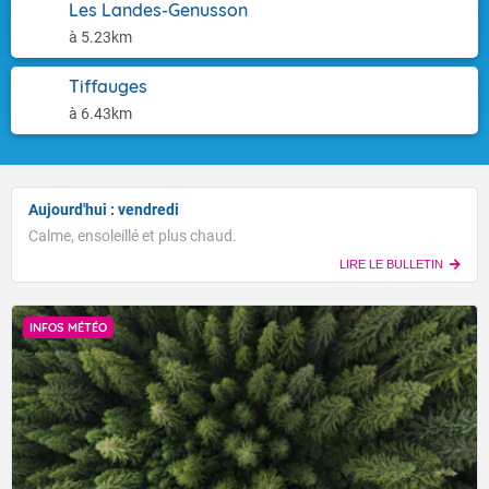
Les Landes-Genusson
à 5.23km
Tiffauges
à 6.43km
Aujourd'hui : vendredi
Calme, ensoleillé et plus chaud.
LIRE LE BULLETIN
INFOS MÉTÉO