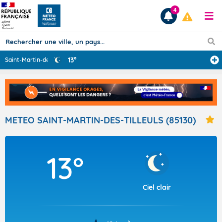
4
13°
Saint-Martin-de
...
Prévisions
TOUS LES RÉSULTATS
METEO SAINT-MARTIN-DES-TILLEULS (85130)
Articles
13°
Ciel clair