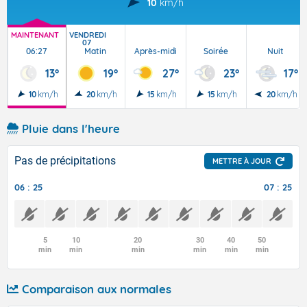
10
km/h
MAINTENANT
VENDREDI
07
06:27
Matin
Après-midi
Soirée
Nuit
13°
19°
27°
23°
17°
10
km/h
20
km/h
15
km/h
15
km/h
20
km/h
Pluie dans l'heure
Pas de précipitations
METTRE À JOUR
06 : 25
07 : 25
5
10
20
30
40
50
min
min
min
min
min
min
Comparaison aux normales