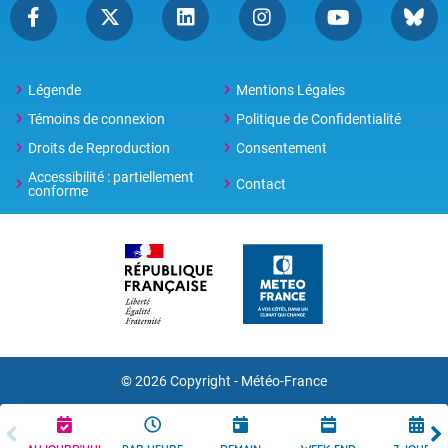
Légende
Mentions Légales
Témoins de connexion
Politique de Confidentialité
Droits de Reproduction
Consentement
Accessibilité : partiellement
Contact
conforme
© 2026 Copyright -
Météo-France