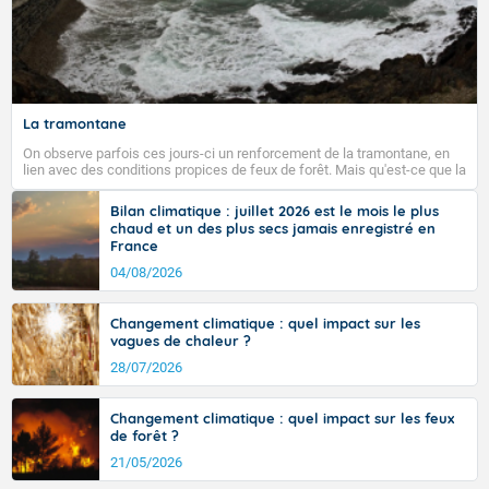
La tramontane
On observe parfois ces jours-ci un renforcement de la tramontane, en
lien avec des conditions propices de feux de forêt. Mais qu'est-ce que la
tramontane ? Quelles sont ses caractéristiques ? La tramontane est un
vent turbulent soufflant de secteur nord-ouest à nord, ou ouest à nord-
Bilan climatique : juillet 2026 est le mois le plus
ouest, dans un secteur qui part du Roussillon à la vallée de l’Aude et à
chaud et un des plus secs jamais enregistré en
l’ouest de l’Hérault. L’étymologie de ce vent vient du latin trasmontanus,
France
signifiant au-delà des monts, en allusion aux régions montagneuses
d’où provient ce vent.
04/08/2026
Changement climatique : quel impact sur les
vagues de chaleur ?
28/07/2026
Changement climatique : quel impact sur les feux
de forêt ?
21/05/2026