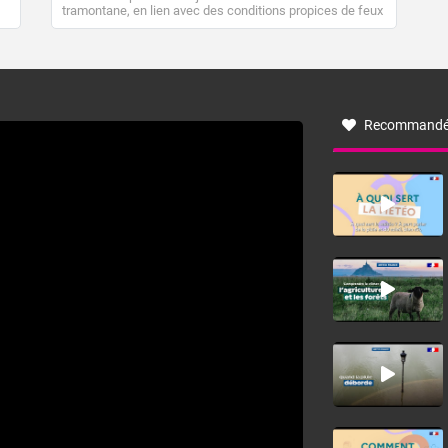
tramontane, en lien avec des conditions propices de feux
de forêt. Mais qu'est-ce que la tramontane ? Quelles sont
ses caractéristiques ? La tramontane est un vent
turbulent soufflant de secteur nord-ouest à nord, ou ouest
à nord-ouest, dans un secteur qui part du Roussillon à la
vallée de l’Aude et à l’ouest de l’Hérault. L’étymologie de
ce vent vient du latin trasmontanus, signifiant au-delà des
monts, en allusion aux régions montagneuses d’où
Recommandé
provient ce vent.