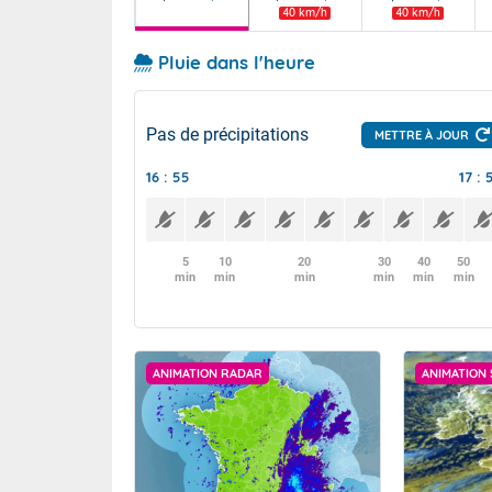
40 km/h
40 km/h
Pluie dans l'heure
Pas de précipitations
METTRE À JOUR
16 : 55
17 : 
5
10
20
30
40
50
min
min
min
min
min
min
ANIMATION RADAR
ANIMATION 