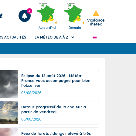
4
Vigilance
météo
Aujourd'hui
Demain
OS ACTUALITÉS
LA MÉTÉO DE A À Z
Articles
ngers
Éclipse du 12 août 2026 : Météo-
Phénomènes dangereux de J+2 à J+7
France vous accompagne pour bien
civile
l'observer
Avertissement pluies intenses à l'échelle
des communes (Apic)
06/08/2026
és
Bulletins Marine
Retour progressif de la chaleur à
ateur de
Bulletins d'estimation du risque
partir de vendredi
d'avalanche
06/08/2026
-pompier
Météo des forêts
Vigicrues
Feux de forêts : danger élevé à très