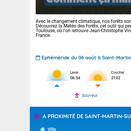
Avec le changement climatique, nos forêts sont
Découvrez la Météo des forêts, cet outil qui pe
Toulouse, où l'on retrouve Jean-Christophe Vi
France.
Voici les tem
Ephéméride du 06 août à Saint-Marti
22/13 Paris :
Clermont-Fd :
Lever
Coucher
Limoges : 27/
06:34
21:02
Lille : 24/12
TENDANCE P
Demain vendr
Sauveur
Pour la sema
Calme, enso
Cette semain
temps devrait 
La journée s'
A PROXIMITÉ DE SAINT-MARTIN-S
territoire. O
Tendance des
2026 :
pyrénnéennes, 
Ville
alors que la 