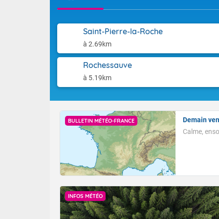
Les températu
côtes varoises
midi. Les tem
Dernière mise
à 18 degrés d
Saint-Pierre-la-Roche
méditerranéen 
à 2.69km
25 à 30 degrés
degrés sur la
Rochessauve
méditerranée
à 5.19km
Demain ven
BULLETIN MÉTÉO-FRANCE
Calme, ensol
INFOS MÉTÉO