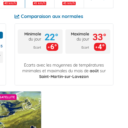
40 km/h
45 km/h
45 km/h
Comparaison aux normales
Minimale
Maximale
22°
33°
du jour
du jour
6°
4°
55
Ecart
Ecart
Écarts avec les moyennes de températures
minimales et maximales du mois de
août
sur
Saint-Martin-sur-Lavezon
SATELLITE