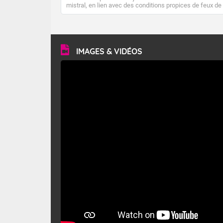
mistral, en lien avec des conditions propices de feux de
forêt. Mais qu'est-ce que le mistral ? Quelles sont ses
caractéristiques ? Le mistral est un vent régional,
turbulent et généralement sec, pouvant souffler à une
vitesse moyenne de 50 km/h et atteindre 80 à 100 km/h
en rafales, parfois davantage. Il parcourt la basse vallée
du Rhône et la Provence et envahit le littoral
IMAGES & VIDÉOS
méditerranéen à partir de la Camargue.