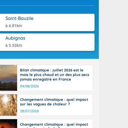
aison.
ttoral l'après-
n général, 14
r
Saint-Bauzile
sse, il fait
à 4.81km
ouvent 30 à 35
Aubignas
à 5.53km
Bilan climatique : juillet 2026 est le
mois le plus chaud et un des plus secs
jamais enregistré en France
04/08/2026
Changement climatique : quel impact
sur les vagues de chaleur ?
28/07/2026
Changement climatique : quel impact