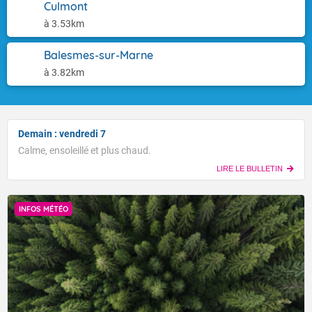
Culmont
à 3.53km
Balesmes-sur-Marne
à 3.82km
Demain : vendredi 7
Calme, ensoleillé et plus chaud.
LIRE LE BULLETIN
INFOS MÉTÉO