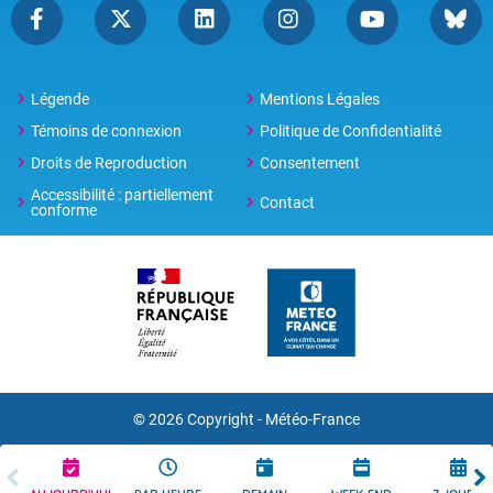
Légende
Mentions Légales
Témoins de connexion
Politique de Confidentialité
Droits de Reproduction
Consentement
Accessibilité : partiellement
Contact
conforme
© 2026 Copyright -
Météo-France