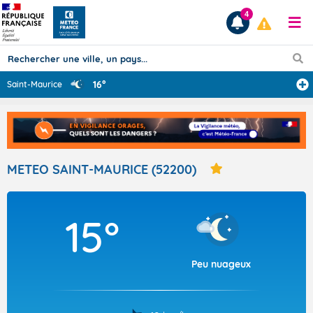
4
16°
Saint-Maurice
Prévisions
TOUS LES RÉSULTATS
METEO SAINT-MAURICE (52200)
Articles
15°
Peu nuageux