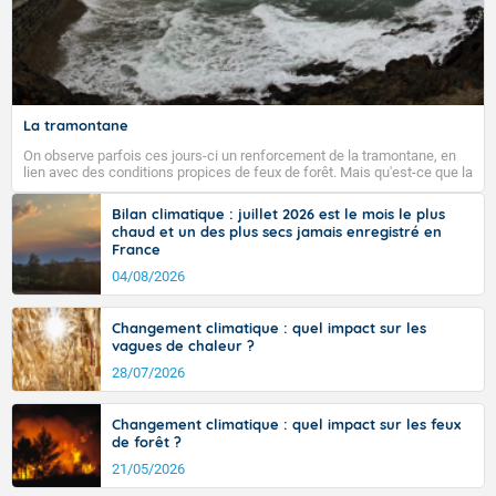
La tramontane
On observe parfois ces jours-ci un renforcement de la tramontane, en
lien avec des conditions propices de feux de forêt. Mais qu'est-ce que la
tramontane ? Quelles sont ses caractéristiques ? La tramontane est un
vent turbulent soufflant de secteur nord-ouest à nord, ou ouest à nord-
Bilan climatique : juillet 2026 est le mois le plus
ouest, dans un secteur qui part du Roussillon à la vallée de l’Aude et à
chaud et un des plus secs jamais enregistré en
l’ouest de l’Hérault. L’étymologie de ce vent vient du latin trasmontanus,
France
signifiant au-delà des monts, en allusion aux régions montagneuses
d’où provient ce vent.
04/08/2026
Changement climatique : quel impact sur les
vagues de chaleur ?
28/07/2026
Changement climatique : quel impact sur les feux
de forêt ?
21/05/2026