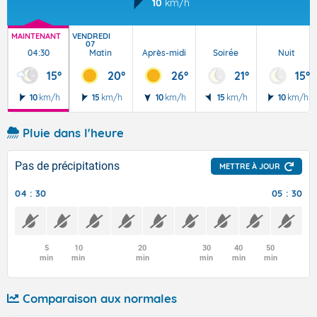
10
km/h
MAINTENANT
VENDREDI
07
04:30
Matin
Après-midi
Soirée
Nuit
15°
20°
26°
21°
15°
10
km/h
15
km/h
10
km/h
15
km/h
10
km/h
Pluie dans l'heure
Pas de précipitations
METTRE À JOUR
04 : 30
05 : 30
5
10
20
30
40
50
min
min
min
min
min
min
Comparaison aux normales