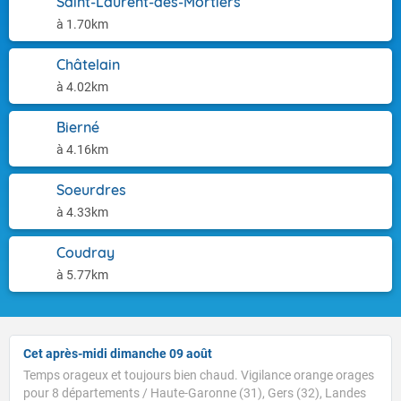
Saint-Laurent-des-Mortiers
à 1.70km
Châtelain
à 4.02km
Bierné
à 4.16km
Soeurdres
à 4.33km
Coudray
à 5.77km
Cet après-midi dimanche 09 août
Temps orageux et toujours bien chaud. Vigilance orange orages
pour 8 départements / Haute-Garonne (31), Gers (32), Landes