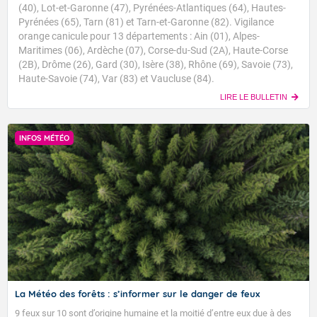
(40), Lot-et-Garonne (47), Pyrénées-Atlantiques (64), Hautes-
Pyrénées (65), Tarn (81) et Tarn-et-Garonne (82). Vigilance
orange canicule pour 13 départements : Ain (01), Alpes-
Maritimes (06), Ardèche (07), Corse-du-Sud (2A), Haute-Corse
(2B), Drôme (26), Gard (30), Isère (38), Rhône (69), Savoie (73),
Haute-Savoie (74), Var (83) et Vaucluse (84).
LIRE LE BULLETIN
INFOS MÉTÉO
La Météo des forêts : s’informer sur le danger de feux
9 feux sur 10 sont d’origine humaine et la moitié d’entre eux due à des