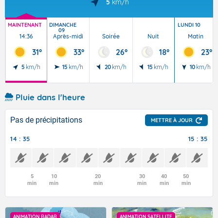
5
km/h
MAINTENANT
DIMANCHE
LUNDI 10
09
14:36
Après-midi
Soirée
Nuit
Matin
31°
33°
26°
18°
23°
5
km/h
15
km/h
20
km/h
15
km/h
10
km/h
Pluie dans l'heure
Pas de précipitations
METTRE À JOUR
14 : 35
15 : 35
5
10
20
30
40
50
min
min
min
min
min
min
ANIMATION RADAR
ANIMATION SATELLITE