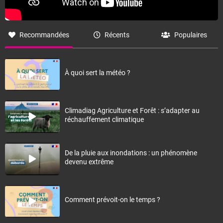
Recommandées
Récents
Populaires
À quoi sert la météo ?
Climadiag Agriculture et Forêt : s’adapter au
réchauffement climatique
De la pluie aux inondations : un phénomène
devenu extrême
Comment prévoit-on le temps ?