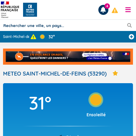
4
32°
Saint-Michel-de
...
Prévisions
TOUS LES RÉSULTATS
METEO SAINT-MICHEL-DE-FEINS (53290)
Articles
31°
Ensoleillé