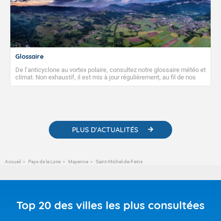
Glossaire
De l’anticyclone au vortex polaire, consultez notre glossaire météo et
climat. Non exhaustif, il est mis à jour régulièrement, au fil de nos
publications. Vous y trouverez également des liens utiles vers nos
contenus pédagogiques concernant les phénomènes
météorologiques et des informations scientifiques sur le
changement climatique.
PLUS D'ACTUALITÉS
Accueil
Pays de la Loire
Mayenne
Saint-Michel-de-Feins
Top 20 des villes les plus consultées