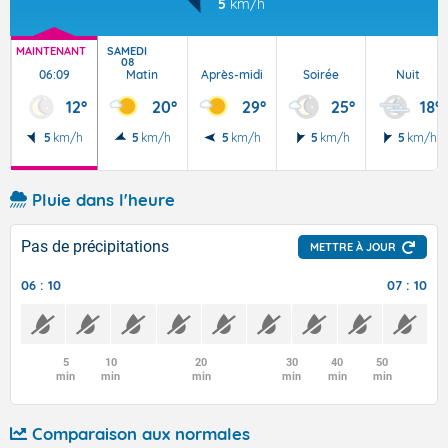
5
km/h
MAINTENANT
SAMEDI
08
06:09
Matin
Après-midi
Soirée
Nuit
12°
20°
29°
25°
18°
5
km/h
5
km/h
5
km/h
5
km/h
5
km/h
Pluie dans l'heure
Pas de précipitations
METTRE À JOUR
06 : 10
07 : 10
5
10
20
30
40
50
min
min
min
min
min
min
Comparaison aux normales