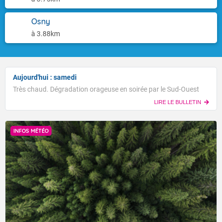
Osny
à 3.88km
Aujourd'hui : samedi
Très chaud. Dégradation orageuse en soirée par le Sud-Ouest
LIRE LE BULLETIN
INFOS MÉTÉO