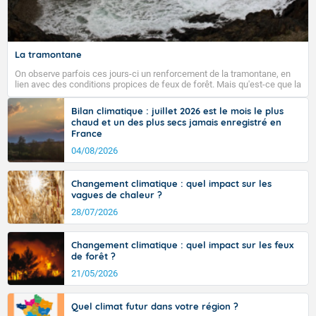
Fermer
La tramontane
On observe parfois ces jours-ci un renforcement de la tramontane, en
lien avec des conditions propices de feux de forêt. Mais qu'est-ce que la
tramontane ? Quelles sont ses caractéristiques ? La tramontane est un
vent turbulent soufflant de secteur nord-ouest à nord, ou ouest à nord-
Bilan climatique : juillet 2026 est le mois le plus
ouest, dans un secteur qui part du Roussillon à la vallée de l’Aude et à
chaud et un des plus secs jamais enregistré en
l’ouest de l’Hérault. L’étymologie de ce vent vient du latin trasmontanus,
France
signifiant au-delà des monts, en allusion aux régions montagneuses
d’où provient ce vent.
04/08/2026
Changement climatique : quel impact sur les
vagues de chaleur ?
28/07/2026
Changement climatique : quel impact sur les feux
de forêt ?
21/05/2026
Quel climat futur dans votre région ?