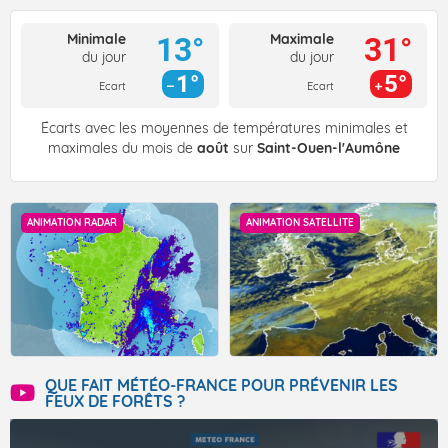
Minimale
Maximale
13°
31°
du jour
du jour
1°
5°
Ecart
Ecart
Écarts avec les moyennes de températures minimales et
maximales du mois de
août
sur
Saint-Ouen-l'Aumône
ANIMATION RADAR
ANIMATION SATELLITE
QUE FAIT MÉTÉO-FRANCE POUR PRÉVENIR LES
FEUX DE FORÊTS ?