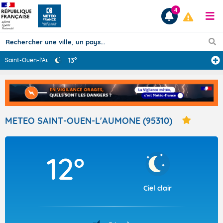
4
13°
Saint-Ouen-l'Au
...
Prévisions
TOUS LES RÉSULTATS
METEO SAINT-OUEN-L'AUMONE (95310)
Articles
12°
Ciel clair