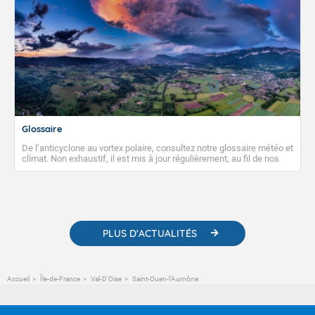
Glossaire
De l’anticyclone au vortex polaire, consultez notre glossaire météo et
climat. Non exhaustif, il est mis à jour régulièrement, au fil de nos
publications. Vous y trouverez également des liens utiles vers nos
contenus pédagogiques concernant les phénomènes
météorologiques et des informations scientifiques sur le
changement climatique.
PLUS D'ACTUALITÉS
Accueil
Île-de-France
Val-D'Oise
Saint-Ouen-l'Aumône