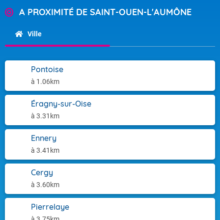
A PROXIMITÉ DE SAINT-OUEN-L'AUMÔNE
Ville
Pontoise
à 1.06km
Éragny-sur-Oise
à 3.31km
Ennery
à 3.41km
Cergy
à 3.60km
Pierrelaye
à 3.75km