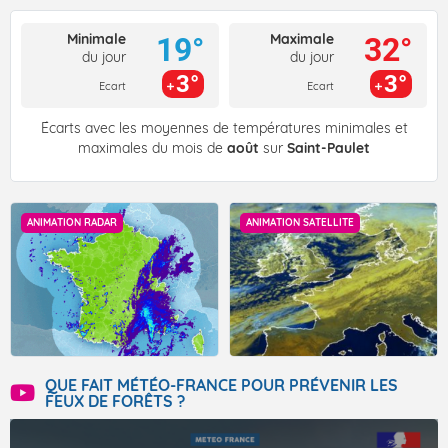
Minimale
Maximale
19°
32°
du jour
du jour
3°
3°
Ecart
Ecart
Écarts avec les moyennes de températures minimales et
maximales du mois de
août
sur
Saint-Paulet
ANIMATION RADAR
ANIMATION SATELLITE
QUE FAIT MÉTÉO-FRANCE POUR PRÉVENIR LES
FEUX DE FORÊTS ?