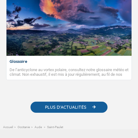
Glossaire
De l’anticyclone au vortex polaire, consultez notre glossaire météo et
climat. Non exhaustif, il est mis à jour régulièrement, au fil de nos
publications. Vous y trouverez également des liens utiles vers nos
contenus pédagogiques concernant les phénomènes
météorologiques et des informations scientifiques sur le
changement climatique.
PLUS D'ACTUALITÉS
Accueil
Occitanie
Aude
Saint-Paulet