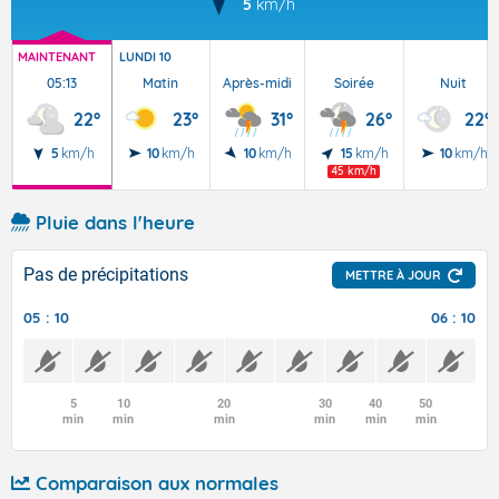
5
km/h
MAINTENANT
LUNDI 10
05:13
Matin
Après-midi
Soirée
Nuit
22°
23°
31°
26°
22°
5
km/h
10
km/h
10
km/h
15
km/h
10
km/h
45 km/h
Pluie dans l'heure
Pas de précipitations
METTRE À JOUR
05 : 10
06 : 10
5
10
20
30
40
50
min
min
min
min
min
min
Comparaison aux normales