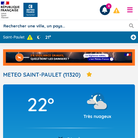
4
21°
Saint-Paulet
Prévisions
TOUS LES RÉSULTATS
METEO SAINT-PAULET (11320)
Articles
22°
Très nuageux