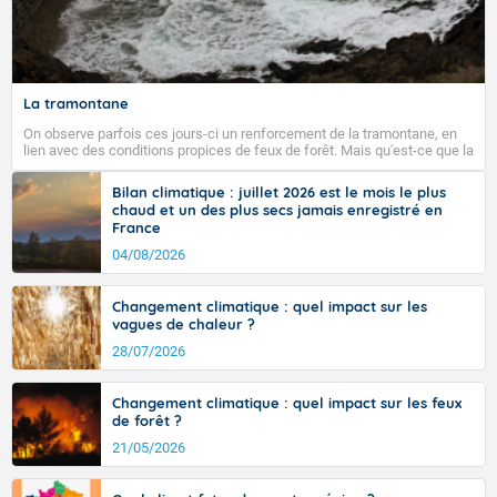
Fermer
La tramontane
On observe parfois ces jours-ci un renforcement de la tramontane, en
lien avec des conditions propices de feux de forêt. Mais qu'est-ce que la
tramontane ? Quelles sont ses caractéristiques ? La tramontane est un
vent turbulent soufflant de secteur nord-ouest à nord, ou ouest à nord-
Bilan climatique : juillet 2026 est le mois le plus
ouest, dans un secteur qui part du Roussillon à la vallée de l’Aude et à
chaud et un des plus secs jamais enregistré en
l’ouest de l’Hérault. L’étymologie de ce vent vient du latin trasmontanus,
France
signifiant au-delà des monts, en allusion aux régions montagneuses
d’où provient ce vent.
04/08/2026
Changement climatique : quel impact sur les
vagues de chaleur ?
28/07/2026
Changement climatique : quel impact sur les feux
de forêt ?
21/05/2026