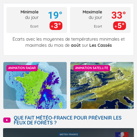
Minimale
Maximale
19°
33°
du jour
du jour
3°
5°
Ecart
Ecart
Écarts avec les moyennes de températures minimales et
maximales du mois de
août
sur
Les Cassés
ANIMATION RADAR
ANIMATION SATELLITE
QUE FAIT MÉTÉO-FRANCE POUR PRÉVENIR LES
FEUX DE FORÊTS ?