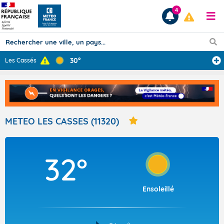
4
30°
Les Cassés
Prévisions
TOUS LES RÉSULTATS
METEO LES CASSES (11320)
Articles
32°
Ensoleillé