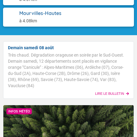
Mourvilles-Hautes
à 4.08km
Demain samedi 08 août
Très chaud. Dégradation orageuse en soirée par le Sud-Ouest.
Demain samedi, 12 départements sont placés en vigilance
orange "Canicule" : Alpes-Maritimes (06), Ardèche (07), Corse-
du-Sud (2A), Haute-Corse (2B), Drôme (26), Gard (30), Isère
(38), Rhône (69), Savoie (73), Haute-Savoie (74), Var (83),
Vaucluse (84)
LIRE LE BULLETIN
INFOS MÉTÉO