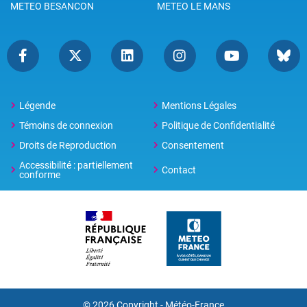
METEO BESANCON
METEO LE MANS
Légende
Mentions Légales
Témoins de connexion
Politique de Confidentialité
Droits de Reproduction
Consentement
Accessibilité : partiellement
Contact
conforme
© 2026 Copyright -
Météo-France