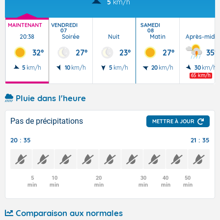
5
km/h
MAINTENANT
VENDREDI
SAMEDI
07
08
20:38
Soirée
Nuit
Matin
Après-midi
32°
27°
23°
27°
35°
5
km/h
10
km/h
5
km/h
20
km/h
30
km/h
65 km/h
Pluie dans l'heure
Pas de précipitations
METTRE À JOUR
20 : 35
21 : 35
5
10
20
30
40
50
min
min
min
min
min
min
Comparaison aux normales