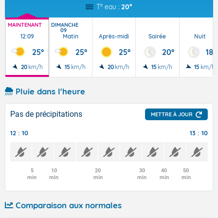
T° eau :
20°
MAINTENANT
DIMANCHE
09
12:09
Matin
Après-midi
Soirée
Nuit
25°
25°
25°
20°
18°
20
km/h
15
km/h
20
km/h
15
km/h
15
km/h
Pluie dans l'heure
Pas de précipitations
METTRE À JOUR
12 : 10
13 : 10
5
10
20
30
40
50
min
min
min
min
min
min
Comparaison aux normales