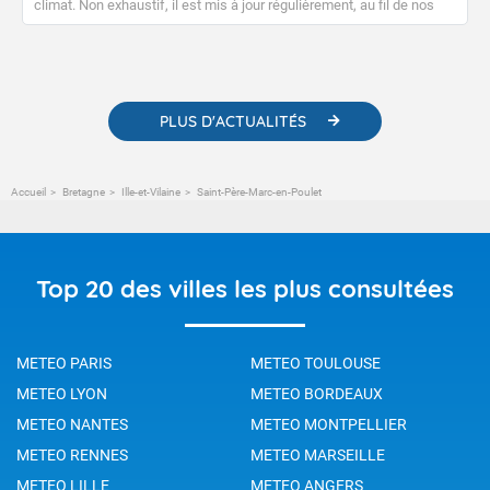
climat. Non exhaustif, il est mis à jour régulièrement, au fil de nos
publications. Vous y trouverez également des liens utiles vers nos
contenus pédagogiques concernant les phénomènes
météorologiques et des informations scientifiques sur le
changement climatique.
PLUS D'ACTUALITÉS
Accueil
Bretagne
Ille-et-Vilaine
Saint-Père-Marc-en-Poulet
Top 20 des villes les plus consultées
METEO PARIS
METEO TOULOUSE
METEO LYON
METEO BORDEAUX
METEO NANTES
METEO MONTPELLIER
METEO RENNES
METEO MARSEILLE
METEO LILLE
METEO ANGERS