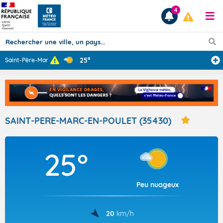
4
25°
Saint-Père-Marc
...
Prévisions
TOUS LES RÉSULTATS
SAINT-PERE-MARC-EN-POULET (35430)
Articles
25°
Peu nuageux
20
km/h