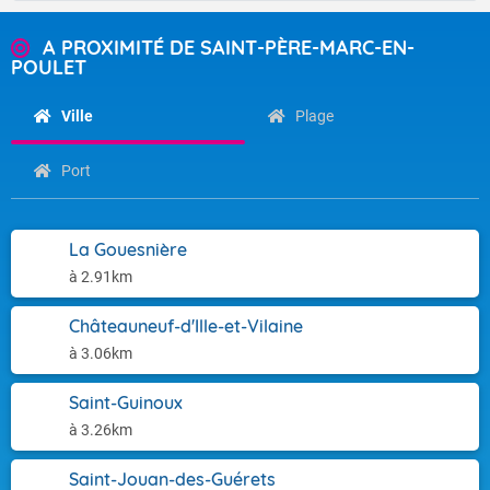
A PROXIMITÉ DE SAINT-PÈRE-MARC-EN-
POULET
Ville
Plage
Port
La Gouesnière
à 2.91km
Châteauneuf-d'Ille-et-Vilaine
à 3.06km
Saint-Guinoux
à 3.26km
Saint-Jouan-des-Guérets