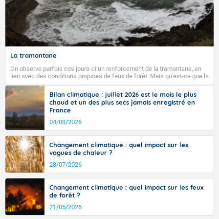
La tramontane
On observe parfois ces jours-ci un renforcement de la tramontane, en
lien avec des conditions propices de feux de forêt. Mais qu'est-ce que la
tramontane ? Quelles sont ses caractéristiques ? La tramontane est un
vent turbulent soufflant de secteur nord-ouest à nord, ou ouest à nord-
Bilan climatique : juillet 2026 est le mois le plus
ouest, dans un secteur qui part du Roussillon à la vallée de l’Aude et à
chaud et un des plus secs jamais enregistré en
l’ouest de l’Hérault. L’étymologie de ce vent vient du latin trasmontanus,
France
signifiant au-delà des monts, en allusion aux régions montagneuses
d’où provient ce vent.
04/08/2026
Changement climatique : quel impact sur les
vagues de chaleur ?
28/07/2026
Changement climatique : quel impact sur les feux
de forêt ?
21/05/2026