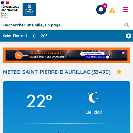
4
20°
Saint-Pierre-d'
...
Prévisions
TOUS LES RÉSULTATS
METEO SAINT-PIERRE-D'AURILLAC (33490)
Articles
22°
Ciel clair