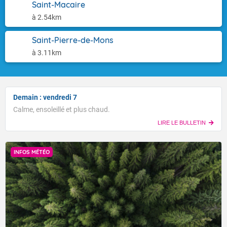
Saint-Macaire
à 2.54km
Saint-Pierre-de-Mons
à 3.11km
Demain : vendredi 7
Calme, ensoleillé et plus chaud.
LIRE LE BULLETIN
INFOS MÉTÉO