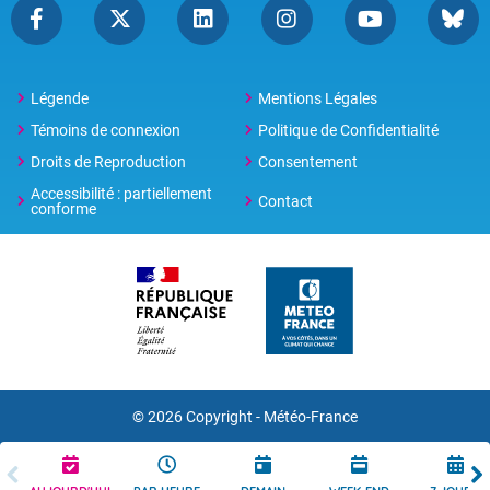
Légende
Mentions Légales
Témoins de connexion
Politique de Confidentialité
Droits de Reproduction
Consentement
Accessibilité : partiellement
Contact
conforme
© 2026 Copyright -
Météo-France