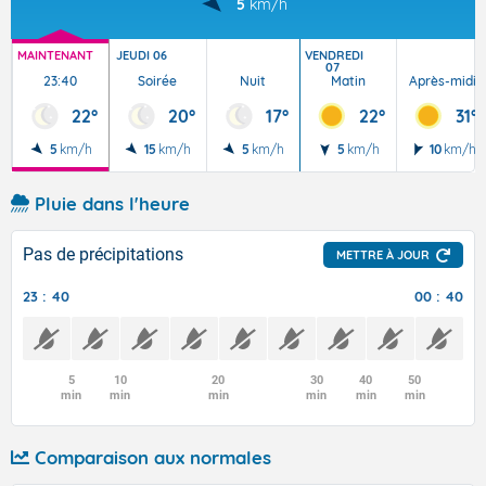
5
km/h
MAINTENANT
JEUDI 06
VENDREDI
07
23:40
Soirée
Nuit
Matin
Après-midi
22°
20°
17°
22°
31°
5
km/h
15
km/h
5
km/h
5
km/h
10
km/h
Pluie dans l'heure
Pas de précipitations
METTRE À JOUR
23 : 40
00 : 40
5
10
20
30
40
50
min
min
min
min
min
min
Comparaison aux normales