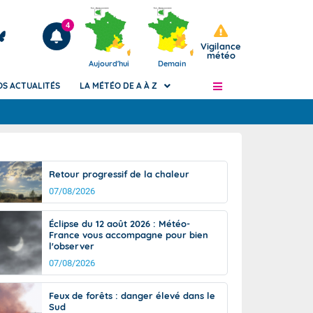
4
Vigilance
météo
Aujourd'hui
Demain
OS ACTUALITÉS
LA MÉTÉO DE A À Z
Articles
ngers
Retour progressif de la chaleur
Phénomènes dangereux de J+2 à J+7
07/08/2026
civile
Avertissement pluies intenses à l'échelle
des communes (Apic)
és
Éclipse du 12 août 2026 : Météo-
Bulletins Marine
France vous accompagne pour bien
l'observer
ateur de
Bulletins d'estimation du risque
d'avalanche
07/08/2026
-pompier
Météo des forêts
Feux de forêts : danger élevé dans le
Vigicrues
Sud