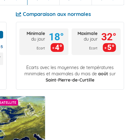
Comparaison aux normales
Minimale
Maximale
18°
32°
du jour
du jour
4°
5°
45
Ecart
Ecart
Écarts avec les moyennes de températures
minimales et maximales du mois de
août
sur
Saint-Pierre-de-Curtille
SATELLITE