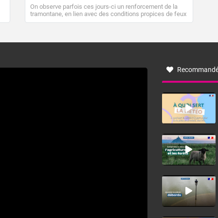
On observe parfois ces jours-ci un renforcement de la
tramontane, en lien avec des conditions propices de feux
de forêt. Mais qu'est-ce que la tramontane ? Quelles sont
ses caractéristiques ? La tramontane est un vent
turbulent soufflant de secteur nord-ouest à nord, ou ouest
à nord-ouest, dans un secteur qui part du Roussillon à la
vallée de l’Aude et à l’ouest de l’Hérault. L’étymologie de
ce vent vient du latin trasmontanus, signifiant au-delà des
monts, en allusion aux régions montagneuses d’où
Recommandé
provient ce vent.