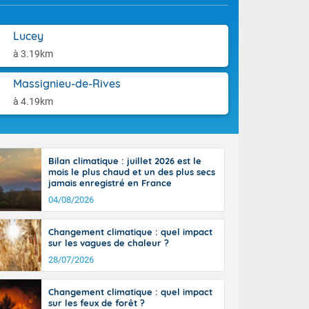
-France jusque
aison.
sur la Corse.
des Pyrénées,
Lucey
. En marge de
à 3.19km
rection de la
di. En soirée,
Massignieu-de-Rives
 sur
e thermomètre
à 4.19km
squ'à 22 à 24,
culier, sur le
, hors côtes
nt 38 ou 39
Bilan climatique : juillet 2026 est le
mois le plus chaud et un des plus secs
jamais enregistré en France
04/08/2026
Changement climatique : quel impact
sur les vagues de chaleur ?
28/07/2026
Changement climatique : quel impact
sur les feux de forêt ?