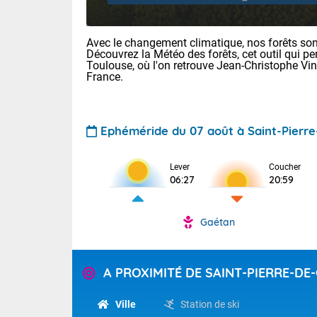
Avec le changement climatique, nos forêts sont
Découvrez la Météo des forêts, cet outil qui pe
Toulouse, où l'on retrouve Jean-Christophe Vi
France.
Ephéméride du 07 août à Saint-Pierre
Voici les tem
22/14 Paris :
Clermont-Fd :
Lever
Coucher
Limoges : 29/
06:27
20:59
Lille : 25/15
TENDANCE P
Demain same
Gaétan
Pour la sema
Très chaud
samedi, 12
Au niveau du 
températures 
Alpes-Marit
A PROXIMITÉ DE SAINT-PIERRE-DE
Drôme (26),
Tendance des
(74), Var (8
2026 :
Ville
Station de ski