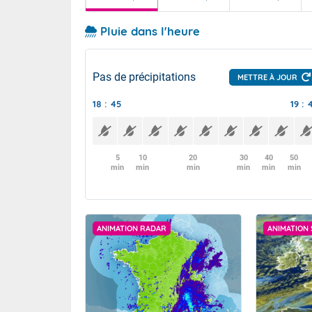
Pluie dans l'heure
Pas de précipitations
METTRE À JOUR
18 : 45
19 : 
5
10
20
30
40
50
min
min
min
min
min
min
ANIMATION RADAR
ANIMATION 