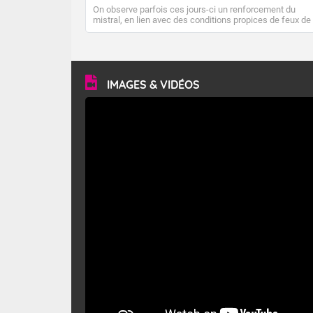
On observe parfois ces jours-ci un renforcement du
mistral, en lien avec des conditions propices de feux de
forêt. Mais qu'est-ce que le mistral ? Quelles sont ses
caractéristiques ? Le mistral est un vent régional,
turbulent et généralement sec, pouvant souffler à une
vitesse moyenne de 50 km/h et atteindre 80 à 100 km/h
en rafales, parfois davantage. Il parcourt la basse vallée
du Rhône et la Provence et envahit le littoral
IMAGES & VIDÉOS
méditerranéen à partir de la Camargue.