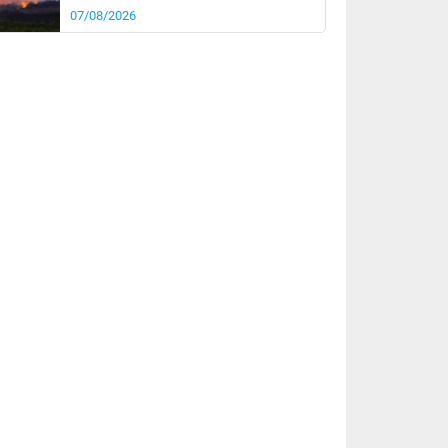
07/08/2026
it
22°
km/h