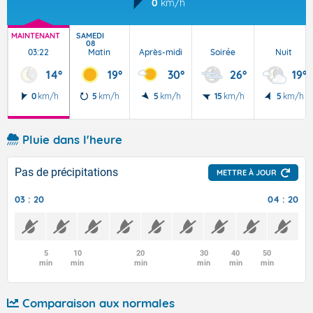
0
km/h
MAINTENANT
SAMEDI
08
03:22
Matin
Après-midi
Soirée
Nuit
14°
19°
30°
26°
19°
0
km/h
5
km/h
5
km/h
15
km/h
5
km/h
Pluie dans l'heure
Pas de précipitations
METTRE À JOUR
03 : 20
04 : 20
5
10
20
30
40
50
min
min
min
min
min
min
Comparaison aux normales