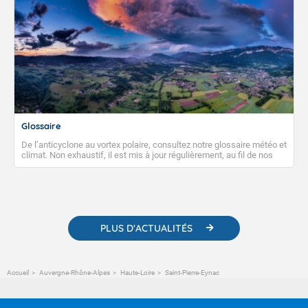
Glossaire
De l’anticyclone au vortex polaire, consultez notre glossaire météo et
climat. Non exhaustif, il est mis à jour régulièrement, au fil de nos
publications. Vous y trouverez également des liens utiles vers nos
contenus pédagogiques concernant les phénomènes
météorologiques et des informations scientifiques sur le
changement climatique.
PLUS D'ACTUALITÉS
Accueil
Auvergne-Rhône-Alpes
Haute-Loire
Saint-Pierre-Eynac