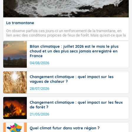
La tramontane
On observe parfois ces jours-ci un renforcement de la tramontane, en
lien avec des conditions propices de feux de forêt. Mais qu'est-ce que la
tramontane ? Quelles sont ses caractéristiques ? La tramontane est un
vent turbulent soufflant de secteur nord-ouest à nord, ou ouest à nord-
Bilan climatique : juillet 2026 est le mois le plus
ouest, dans un secteur qui part du Roussillon à la vallée de l’Aude et à
chaud et un des plus secs jamais enregistré en
l’ouest de l’Hérault. L’étymologie de ce vent vient du latin trasmontanus,
France
signifiant au-delà des monts, en allusion aux régions montagneuses
d’où provient ce vent.
04/08/2026
Changement climatique : quel impact sur les
vagues de chaleur ?
28/07/2026
Changement climatique : quel impact sur les feux
de forêt ?
21/05/2026
Quel climat futur dans votre région ?