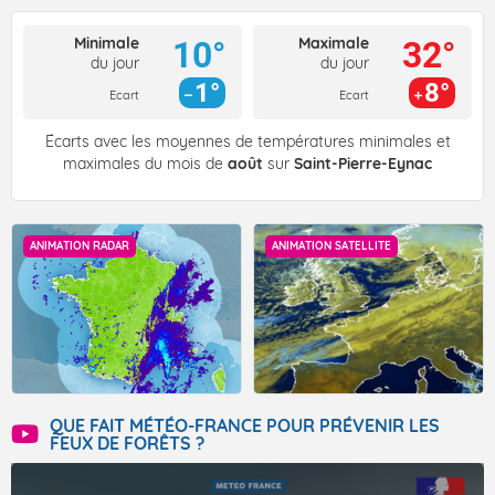
Minimale
Maximale
10°
32°
du jour
du jour
1°
8°
Ecart
Ecart
Écarts avec les moyennes de températures minimales et
maximales du mois de
août
sur
Saint-Pierre-Eynac
ANIMATION RADAR
ANIMATION SATELLITE
QUE FAIT MÉTÉO-FRANCE POUR PRÉVENIR LES
FEUX DE FORÊTS ?