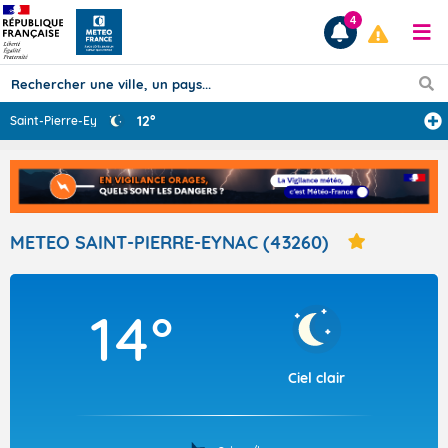
4
12°
Saint-Pierre-Ey
...
Prévisions
TOUS LES RÉSULTATS
METEO SAINT-PIERRE-EYNAC (43260)
Articles
14°
Ciel clair