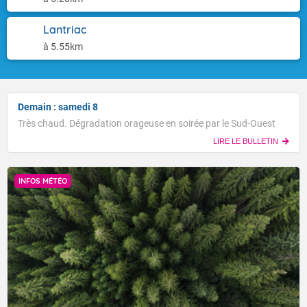
Lantriac
à 5.55km
Demain : samedi 8
Très chaud. Dégradation orageuse en soirée par le Sud-Ouest
LIRE LE BULLETIN
INFOS MÉTÉO