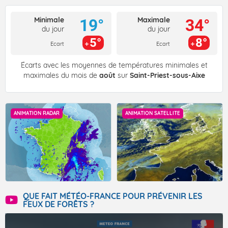
Minimale
Maximale
19°
34°
du jour
du jour
5°
8°
Ecart
Ecart
Écarts avec les moyennes de températures minimales et
maximales du mois de
août
sur
Saint-Priest-sous-Aixe
ANIMATION RADAR
ANIMATION SATELLITE
QUE FAIT MÉTÉO-FRANCE POUR PRÉVENIR LES
FEUX DE FORÊTS ?