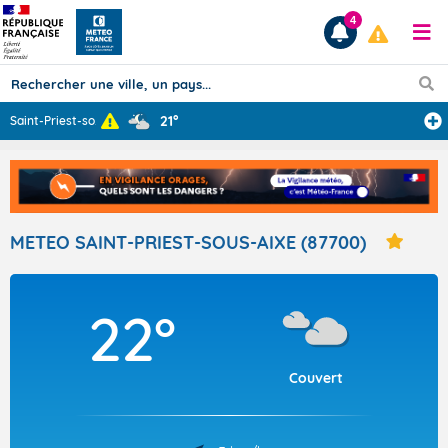
4
21°
Saint-Priest-so
...
Prévisions
TOUS LES RÉSULTATS
METEO SAINT-PRIEST-SOUS-AIXE (87700)
Articles
22°
Couvert