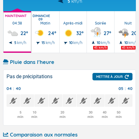
5
km/h
MAINTENANT
DIMANCHE
09
04:38
Matin
Après-midi
Soirée
Nuit
22°
24°
32°
27°
20°
5
km/h
15
km/h
10
km/h
10
km/h
10
km/h
45 km/h
45 km/h
Pluie dans l'heure
Pas de précipitations
METTRE À JOUR
04 : 40
05 : 40
5
10
20
30
40
50
min
min
min
min
min
min
Comparaison aux normales