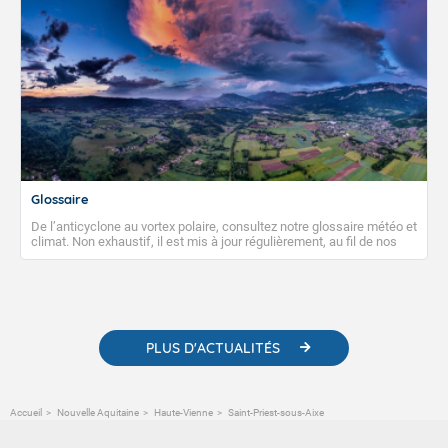
Glossaire
De l’anticyclone au vortex polaire, consultez notre glossaire météo et
climat. Non exhaustif, il est mis à jour régulièrement, au fil de nos
publications. Vous y trouverez également des liens utiles vers nos
contenus pédagogiques concernant les phénomènes
météorologiques et des informations scientifiques sur le
changement climatique.
PLUS D'ACTUALITÉS
Accueil
Nouvelle Aquitaine
Haute-Vienne
Saint-Priest-sous-Aixe