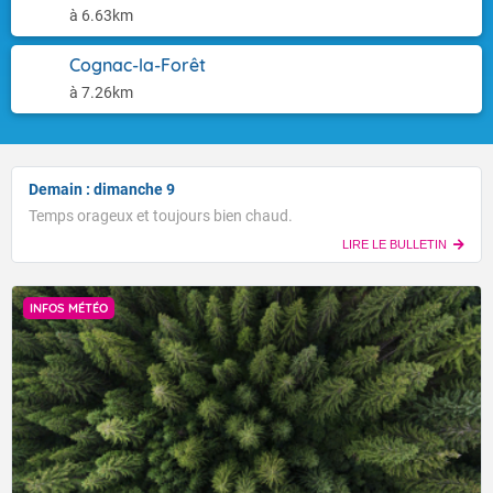
à 6.63km
Cognac-la-Forêt
à 7.26km
Demain : dimanche 9
Temps orageux et toujours bien chaud.
LIRE LE BULLETIN
INFOS MÉTÉO