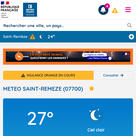
4
24°
Saint-Remèze
Prévisions
TOUS LES RÉSULTATS
VIGILANCE ORANGE EN COURS
Consulter
Articles
METEO SAINT-REMEZE (07700)
27°
Ciel clair