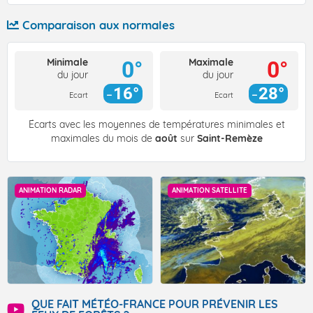
Comparaison aux normales
Minimale
Maximale
0°
0°
du jour
du jour
16°
28°
Ecart
Ecart
Écarts avec les moyennes de températures minimales et
maximales du mois de
août
sur
Saint-Remèze
ANIMATION RADAR
ANIMATION SATELLITE
QUE FAIT MÉTÉO-FRANCE POUR PRÉVENIR LES