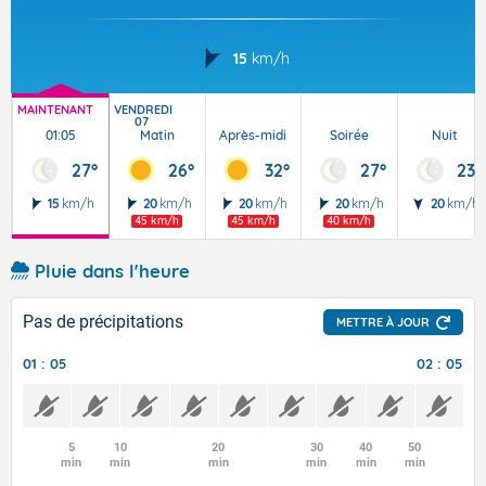
15
km/h
MAINTENANT
VENDREDI
07
01:05
Matin
Après-midi
Soirée
Nuit
27°
26°
32°
27°
23°
15
km/h
20
km/h
20
km/h
20
km/h
20
km/h
45 km/h
45 km/h
40 km/h
Pluie dans l'heure
Pas de précipitations
METTRE À JOUR
01 : 05
02 : 05
5
10
20
30
40
50
min
min
min
min
min
min