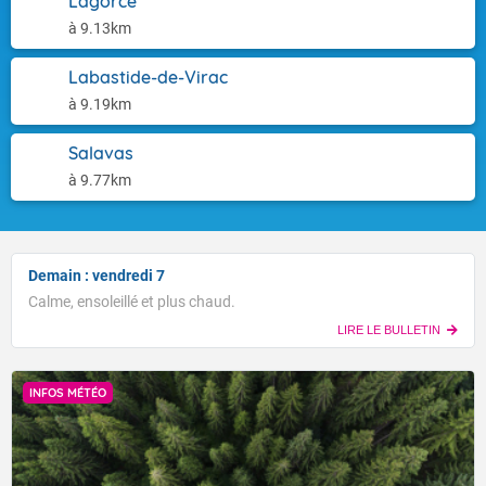
Lagorce
à 9.13km
Labastide-de-Virac
à 9.19km
Salavas
à 9.77km
Demain : vendredi 7
Calme, ensoleillé et plus chaud.
LIRE LE BULLETIN
INFOS MÉTÉO