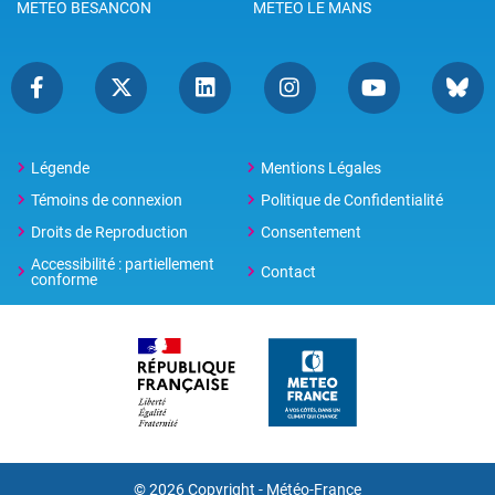
METEO BESANCON
METEO LE MANS
Légende
Mentions Légales
Témoins de connexion
Politique de Confidentialité
Droits de Reproduction
Consentement
Accessibilité : partiellement
Contact
conforme
© 2026 Copyright -
Météo-France