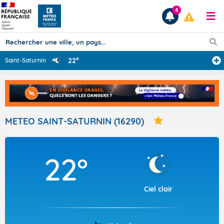
4
22°
Saint-Saturnin
Prévisions
TOUS LES RÉSULTATS
METEO SAINT-SATURNIN (16290)
Articles
22°
Ciel clair