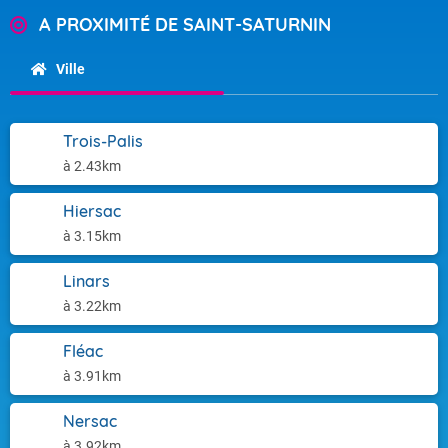
A PROXIMITÉ DE SAINT-SATURNIN
Ville
Trois-Palis
à 2.43km
Hiersac
à 3.15km
Linars
à 3.22km
Fléac
à 3.91km
Nersac
à 3.92km