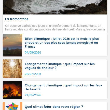
La tramontane
On observe parfois ces jours-ci un renforcement de la tramontane, en
lien avec des conditions propices de feux de forêt. Mais qu'est-ce que la
tramontane ? Quelles sont ses caractéristiques ? La tramontane est un
vent turbulent soufflant de secteur nord-ouest à nord, ou ouest à nord-
Bilan climatique : juillet 2026 est le mois le plus
ouest, dans un secteur qui part du Roussillon à la vallée de l’Aude et à
chaud et un des plus secs jamais enregistré en
l’ouest de l’Hérault. L’étymologie de ce vent vient du latin trasmontanus,
France
signifiant au-delà des monts, en allusion aux régions montagneuses
d’où provient ce vent.
04/08/2026
Changement climatique : quel impact sur les
vagues de chaleur ?
28/07/2026
Changement climatique : quel impact sur les feux
de forêt ?
21/05/2026
Quel climat futur dans votre région ?