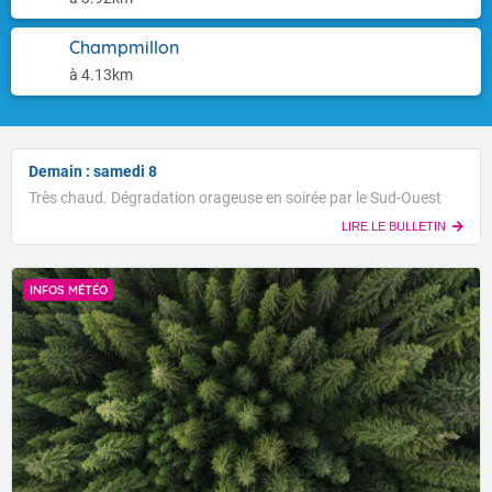
Champmillon
à 4.13km
Demain : samedi 8
Très chaud. Dégradation orageuse en soirée par le Sud-Ouest
LIRE LE BULLETIN
INFOS MÉTÉO