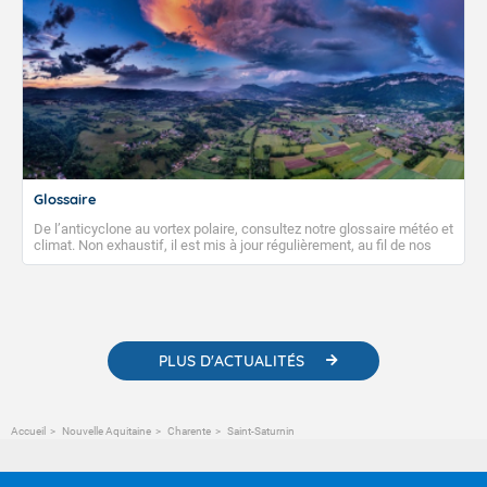
Glossaire
De l’anticyclone au vortex polaire, consultez notre glossaire météo et
climat. Non exhaustif, il est mis à jour régulièrement, au fil de nos
publications. Vous y trouverez également des liens utiles vers nos
contenus pédagogiques concernant les phénomènes
météorologiques et des informations scientifiques sur le
changement climatique.
PLUS D'ACTUALITÉS
Accueil
Nouvelle Aquitaine
Charente
Saint-Saturnin