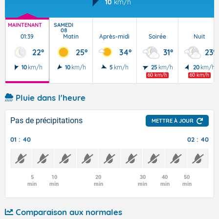
10
km/h
MAINTENANT
SAMEDI
08
01:39
Matin
Après-midi
Soirée
Nuit
22°
25°
34°
31°
23°
10
km/h
10
km/h
5
km/h
25
km/h
20
km/h
60 km/h
60 km/h
Pluie dans l'heure
Pas de précipitations
METTRE À JOUR
01 : 40
02 : 40
5
10
20
30
40
50
min
min
min
min
min
min
Comparaison aux normales