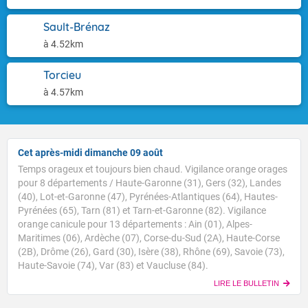
Sault-Brénaz
à 4.52km
Torcieu
à 4.57km
Cet après-midi dimanche 09 août
Temps orageux et toujours bien chaud. Vigilance orange orages
pour 8 départements / Haute-Garonne (31), Gers (32), Landes
(40), Lot-et-Garonne (47), Pyrénées-Atlantiques (64), Hautes-
Pyrénées (65), Tarn (81) et Tarn-et-Garonne (82). Vigilance
orange canicule pour 13 départements : Ain (01), Alpes-
Maritimes (06), Ardèche (07), Corse-du-Sud (2A), Haute-Corse
Voici les températures relevées à 10h suivies des
(2B), Drôme (26), Gard (30), Isère (38), Rhône (69), Savoie (73),
maximales prévues cet après-midi : Brest : 20/27 Paris
Haute-Savoie (74), Var (83) et Vaucluse (84).
: 23/34 Lyon : 25/37 Biarritz : 24/27 Cherbourg : 24/27
LIRE LE BULLETIN
Tours : 27/34 Clermont-Fd : 29/34 Perpignan : 29/32
TENDANCE POUR LES JOURS SUIVANTS
Nice : 30/32 Rennes : 24/33 Nancy : 26/32 Limoges :