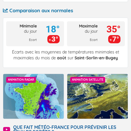
Comparaison aux normales
Minimale
Maximale
18°
35°
du jour
du jour
3°
7°
Ecart
Ecart
Écarts avec les moyennes de températures minimales et
maximales du mois de
août
sur
Saint-Sorlin-en-Bugey
ANIMATION RADAR
ANIMATION SATELLITE
QUE FAIT MÉTÉO-FRANCE POUR PRÉVENIR LES