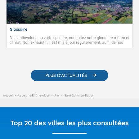
Glossaire
De l’anticyclone au vortex polaire, consultez notre glossaire météo et
climat. Non exhaustif, il est mis à jour régulièrement, au fil de nos
publications. Vous y trouverez également des liens utiles vers nos
contenus pédagogiques concernant les phénomènes
météorologiques et des informations scientifiques sur le
changement climatique.
PLUS D'ACTUALITÉS
Accueil
Auvergne-Rhône-Alpes
Ain
Saint-Sorlin-en-Bugey
Top 20 des villes les plus consultées