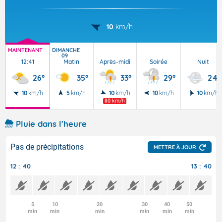
10
km/h
MAINTENANT
DIMANCHE
09
12:41
Matin
Après-midi
Soirée
Nuit
26°
35°
33°
29°
24°
10
km/h
5
km/h
10
km/h
10
km/h
10
km/h
80 km/h
Pluie dans l'heure
Pas de précipitations
METTRE À JOUR
12 : 40
13 : 40
5
10
20
30
40
50
min
min
min
min
min
min