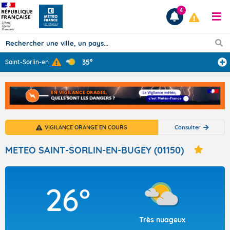
4
35°
Saint-Sorlin-en
...
Prévisions
TOUS LES RÉSULTATS
VIGILANCE ORANGE EN COURS
Consulter
Articles
METEO SAINT-SORLIN-EN-BUGEY (01150)
26°
Très nuageux