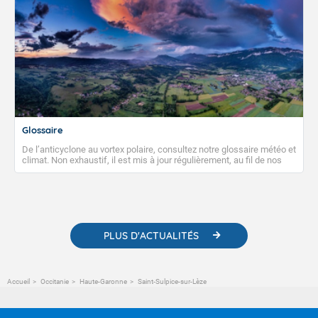
Glossaire
De l’anticyclone au vortex polaire, consultez notre glossaire météo et
climat. Non exhaustif, il est mis à jour régulièrement, au fil de nos
publications. Vous y trouverez également des liens utiles vers nos
contenus pédagogiques concernant les phénomènes
météorologiques et des informations scientifiques sur le
changement climatique.
PLUS D'ACTUALITÉS
Accueil
Occitanie
Haute-Garonne
Saint-Sulpice-sur-Lèze