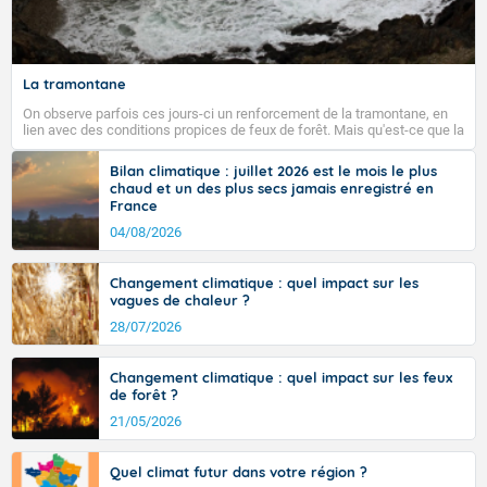
La tramontane
On observe parfois ces jours-ci un renforcement de la tramontane, en
lien avec des conditions propices de feux de forêt. Mais qu'est-ce que la
tramontane ? Quelles sont ses caractéristiques ? La tramontane est un
vent turbulent soufflant de secteur nord-ouest à nord, ou ouest à nord-
Bilan climatique : juillet 2026 est le mois le plus
ouest, dans un secteur qui part du Roussillon à la vallée de l’Aude et à
chaud et un des plus secs jamais enregistré en
l’ouest de l’Hérault. L’étymologie de ce vent vient du latin trasmontanus,
France
signifiant au-delà des monts, en allusion aux régions montagneuses
d’où provient ce vent.
04/08/2026
Changement climatique : quel impact sur les
vagues de chaleur ?
28/07/2026
Changement climatique : quel impact sur les feux
de forêt ?
21/05/2026
Quel climat futur dans votre région ?