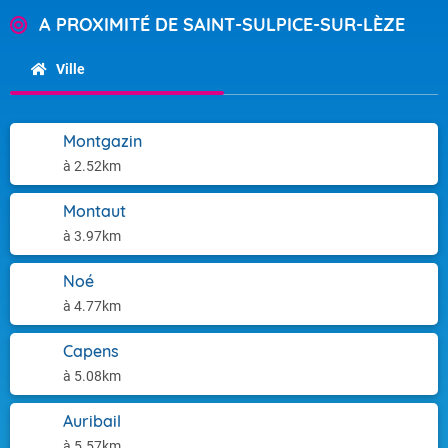
A PROXIMITÉ DE SAINT-SULPICE-SUR-LÈZE
Ville
Montgazin
à 2.52km
Montaut
à 3.97km
Noé
à 4.77km
Capens
à 5.08km
Auribail
à 5.57km