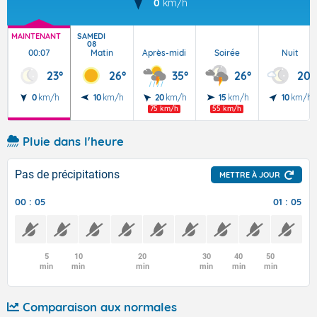
0
km/h
MAINTENANT
SAMEDI
08
00:07
Matin
Après-midi
Soirée
Nuit
23°
26°
35°
26°
20°
0
km/h
10
km/h
20
km/h
15
km/h
10
km/h
75 km/h
55 km/h
Pluie dans l'heure
Pas de précipitations
METTRE À JOUR
00 : 05
01 : 05
5
10
20
30
40
50
min
min
min
min
min
min
Comparaison aux normales