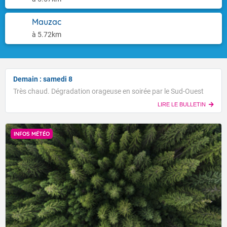
Mauzac
à 5.72km
Demain : samedi 8
Très chaud. Dégradation orageuse en soirée par le Sud-Ouest
LIRE LE BULLETIN
INFOS MÉTÉO