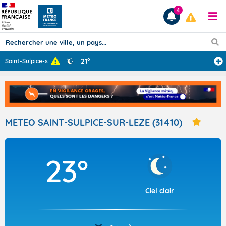
4
21°
Saint-Sulpice-s
...
Prévisions
TOUS LES RÉSULTATS
METEO SAINT-SULPICE-SUR-LEZE (31410)
Articles
23°
Ciel clair