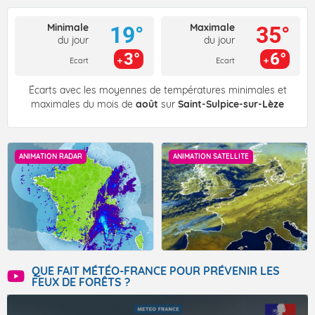
Minimale
Maximale
19°
35°
du jour
du jour
3°
6°
Ecart
Ecart
Écarts avec les moyennes de températures minimales et
maximales du mois de
août
sur
Saint-Sulpice-sur-Lèze
ANIMATION RADAR
ANIMATION SATELLITE
QUE FAIT MÉTÉO-FRANCE POUR PRÉVENIR LES
FEUX DE FORÊTS ?