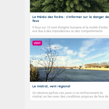
La Météo des forêts : s’informer sur le danger de
feux
9 feux sur 10 sont d’origine humaine et la moitié d’entre
eux due à des imprudences ou des comportements
dangereux. Météo-France diffuse depuis 2023 la Météo
des forêts afin d’informer quotidiennement le public sur
le niveau de danger de feux de forêts et faire connaître
VENT
les bons gestes pour éviter les départs d’incendie.
Le mistral, vent régional
On observe parfois ces jours-ci un renforcement du
mistral, en lien avec des conditions propices de feux de
forêt. Mais qu'est-ce que le mistral ? Quelles sont ses
caractéristiques ? Le mistral est un vent régional,
turbulent et généralement sec, pouvant souffler à une