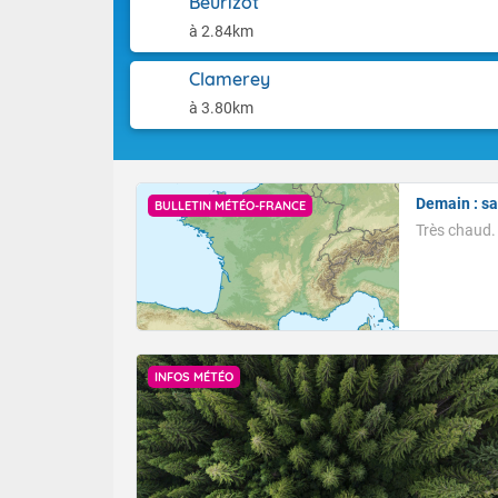
Beurizot
toulousain et
Les températu
abordent le P
à 2.84km
Dernière mise
Charentes et 
degrés sur la 
Clamerey
pourtour méd
à 3.80km
dépassés sur 
ouest et le s
Demain : s
BULLETIN MÉTÉO-FRANCE
Très chaud.
INFOS MÉTÉO