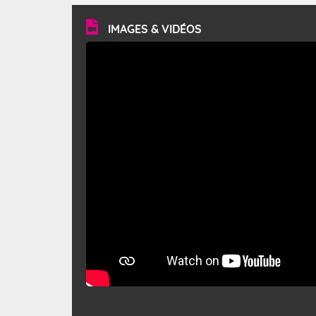
vitesse moyenne de 50 km/h et atteindre 80 à 100 km/h
en rafales, parfois davantage. Il parcourt la basse vallée
du Rhône et la Provence et envahit le littoral
IMAGES & VIDÉOS
méditerranéen à partir de la Camargue.