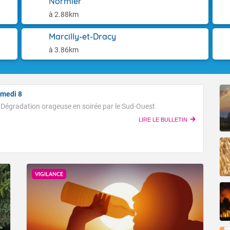
Normier
 du golfe du Lion en seconde partie d'après-midi. En soirée, des 
res devraient rester globalement supérieures aux normales de s
ays basque puis s'étendent en cours de nuit suivante sur l'Aquitai
à 2.88km
 à jour le 07/08/2026, prochain bulletin prévu le 08/08/2026.
la région Midi-Pyrénées. Au lever du jour, le thermomètre affiche
moitié nord du pays, de 14 à 19 plus au sud, jusqu'à 22 à 24, voi
Accéder au site de Météo-France
Marcilly-et-Dracy
iterranéen. Les maximales sont en hausse. Les 30 °C seront de
à 3.86km
la quasi-totalité du pays, hors côtes de Manche, avec 35 à 38°C
Fermer
ud-est et même localement 38 ou 39 en Occitanie.
amedi 8
Fermer
 Dégradation orageuse en soirée par le Sud-Ouest
LIRE LE BULLETIN
VIGILANCE