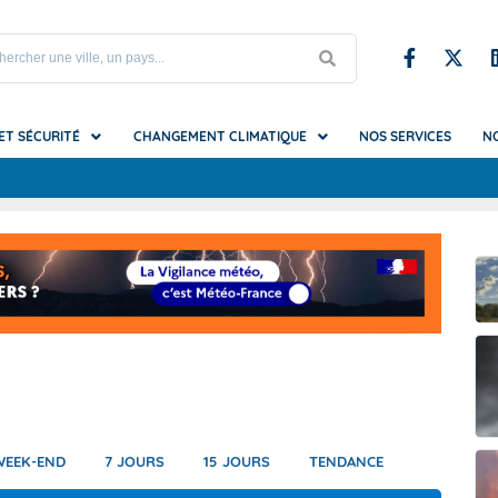
 ET SÉCURITÉ
CHANGEMENT CLIMATIQUE
NOS SERVICES
N
S
upe et Iles du Nord
es du changement climatique
iel et mirages
Testez nos prototypes
Référence nationale sur les da
Climadiag Agriculture Forêt
Glossaire
météo
mat futur ?
s et vagues de chaleur
Climadiag Chaleur en ville
La Vigilance vue par la Sécurité 
ion
ondation
es utiles
t brouillard
Climadiag Commune
La Vigilance vue par les autorit
que
submersion
Climadiag Entreprise
locales
tions (pluie, neige, grêle...)
Climat HD
La Vigilance vue par un organis
festival
e-Calédonie
es
de froid
Climsnow
La Vigilance vue par un sapeur
e Française
hes
mpêtes, tornades et cyclones)
DRIAS, les futurs du climat
WEEK-END
7 JOURS
15 JOURS
TENDANCE
erre-et-Miquelon
erglas
et canicules marines
DRIAS-Eau