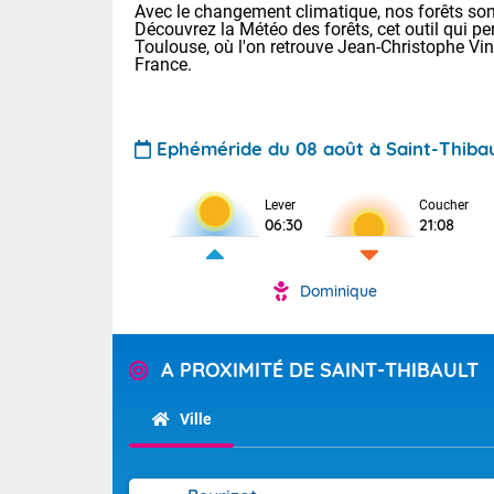
Avec le changement climatique, nos forêts sont
Découvrez la Météo des forêts, cet outil qui pe
Toulouse, où l'on retrouve Jean-Christophe Vi
France.
Ephéméride du 08 août à Saint-Thibau
Lever
Coucher
Voici les tem
06:30
21:08
31 Lyon : 35 
: 32 Nancy : 
32 Lille : 28 
Dominique
TENDANCE P
Demain : sam
Pour la sema
A PROXIMITÉ DE SAINT-THIBAULT
Très chaud
Au niveau du 
En matinée, le
températures 
Ville
Le soleil domi
Tendance des
donnent quel
2026 :
sur les Pyrén