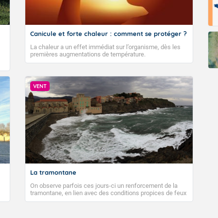
Canicule et forte chaleur : comment se protéger ?
La chaleur a un effet immédiat sur l’organisme, dès les
premières augmentations de température.
VENT
La tramontane
On observe parfois ces jours-ci un renforcement de la
tramontane, en lien avec des conditions propices de feux
de forêt. Mais qu'est-ce que la tramontane ? Quelles sont
ses caractéristiques ? La tramontane est un vent
turbulent soufflant de secteur nord-ouest à nord, ou ouest