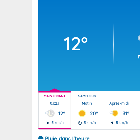
Wallis e
Grand fr
12°
MAINTENANT
SAMEDI 08
03:23
Matin
Après-midi
12°
20°
31°
5
km/h
5
km/h
5
km/h
Pluie dans l'heure