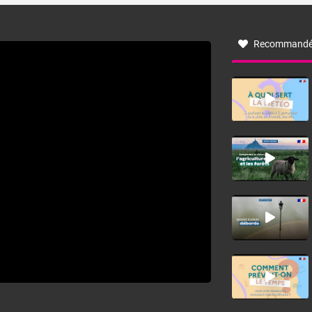
à nord-ouest, dans un secteur qui part du Roussillon à la
vallée de l’Aude et à l’ouest de l’Hérault. L’étymologie de
ce vent vient du latin trasmontanus, signifiant au-delà des
monts, en allusion aux régions montagneuses d’où
Recommandé
provient ce vent.