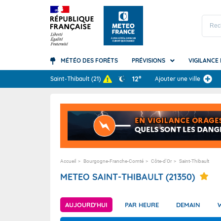
MÉTÉO DES FORÊTS
PRÉVISIONS
VIGILANCE
Prévisions
12°
Saint-Thibault
(21)
Ajouter une ville
TOUS LES RÉSULTAT
Carte des prévisions
Accédez à la Vigilance
Le climat mondial
A quoi sert la météo ?
Guadelo
Canicule
Les bas
Arc-en-c
Météo des Forêts
Qu'est-ce que la Vigilance ?
Le climat en France
Les grandes étapes de la prévision
Guyane
Orages
Quel cli
Canicule
Météo Montagne
Comment la Vigilance est-elle éléborée
Nos bilans climatiques
Vos questions les plus fréquentes
La Réun
Pluie-in
Ressourc
Nuages e
?
Météo Plage
Les saisons
Martini
Vagues-
Orages
Accueil
Bourgogne-Franche-Comté
Côte-d'Or
Saint-Thibault
Vos questions fréquentes
Météo Marine
Mayotte
Vent
Précipita
METEO SAINT-THIBAULT (21350)
Nouvell
Tempêt
Vagues 
Polynési
Avalanc
Vent (te
AUJOURD'HUI
PAR HEURE
DEMAIN
Saint-Pi
Neige-v
Océans 