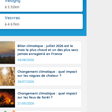
Velogny
orages
aison.
ne, le Poitou-
à 3.52km
 de 8 à 13
re 26 sur le
Vesvres
 nouveau
à 4.67km
 dans le sud-
Bilan climatique : juillet 2026 est le
mois le plus chaud et un des plus secs
jamais enregistré en France
04/08/2026
Changement climatique : quel impact
sur les vagues de chaleur ?
28/07/2026
Changement climatique : quel impact
sur les feux de forêt ?
21/05/2026