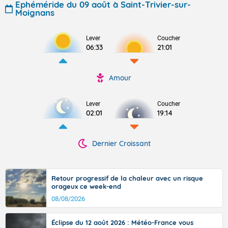
Ephéméride du 09 août à Saint-Trivier-sur-
Moignans
Lever
Coucher
06:33
21:01
Amour
Lever
Coucher
02:01
19:14
Dernier Croissant
Retour progressif de la chaleur avec un risque
orageux ce week-end
08/08/2026
Éclipse du 12 août 2026 : Météo-France vous