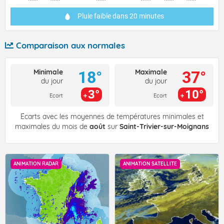
Pluie faible
dans 20 minutes
Comparaison aux normales
Minimale
Maximale
18°
37°
du jour
du jour
3°
10°
Ecart
Ecart
Écarts avec les moyennes de températures minimales et
maximales du mois de
août
sur
Saint-Trivier-sur-Moignans
ANIMATION RADAR
ANIMATION SATELLITE