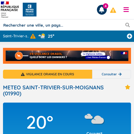
4
25°
Saint-Trivier-s
...
Prévisions
TOUS LES RÉSULTATS
VIGILANCE ORANGE EN COURS
Consulter
Articles
METEO SAINT-TRIVIER-SUR-MOIGNANS
(01990)
20°
Couvert