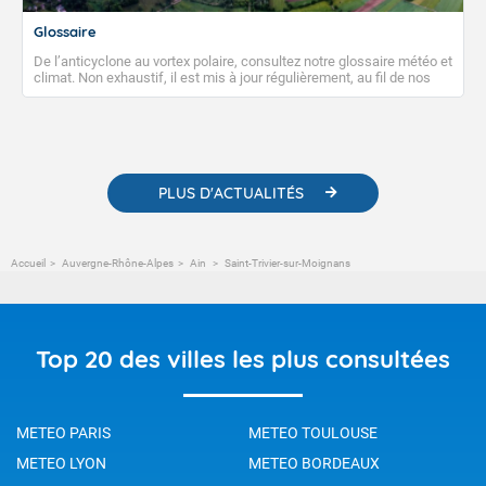
Glossaire
De l’anticyclone au vortex polaire, consultez notre glossaire météo et
climat. Non exhaustif, il est mis à jour régulièrement, au fil de nos
publications. Vous y trouverez également des liens utiles vers nos
contenus pédagogiques concernant les phénomènes
météorologiques et des informations scientifiques sur le
changement climatique.
PLUS D'ACTUALITÉS
Accueil
Auvergne-Rhône-Alpes
Ain
Saint-Trivier-sur-Moignans
Top 20 des villes les plus consultées
METEO PARIS
METEO TOULOUSE
METEO LYON
METEO BORDEAUX