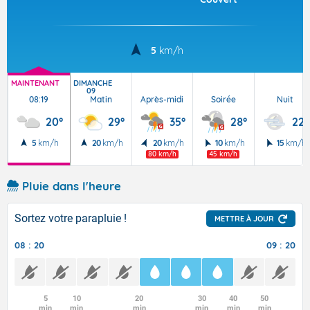
5
km/h
MAINTENANT
DIMANCHE
09
08:19
Matin
Après-midi
Soirée
Nuit
20°
29°
35°
28°
22°
5
km/h
20
km/h
20
km/h
10
km/h
15
km/h
80 km/h
45 km/h
Pluie dans l'heure
Sortez votre parapluie !
METTRE À JOUR
08 : 20
09 : 20
5
10
20
30
40
50
min
min
min
min
min
min