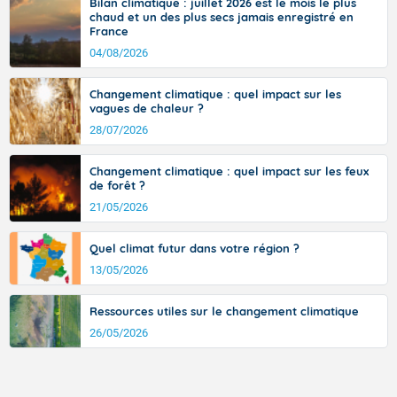
Bilan climatique : juillet 2026 est le mois le plus
ouest, dans un secteur qui part du Roussillon à la vallée de l’Aude et à
Anjou. Les maximales sont comprises entre 23 et 28
chaud et un des plus secs jamais enregistré en
l’ouest de l’Hérault. L’étymologie de ce vent vient du latin trasmontanus,
sur les côtes de Manche et la façade atlantique, elles
France
signifiant au-delà des monts, en allusion aux régions montagneuses
sont comprises entre 30 et 36 dans l'intérieur du pays,
d’où provient ce vent.
04/08/2026
avec des pointes jusqu'à 37 à 38 degrés dans l'arrière-
pays varois et en vallée de la Garonne.
Changement climatique : quel impact sur les
vagues de chaleur ?
28/07/2026
Fermer
Changement climatique : quel impact sur les feux
de forêt ?
21/05/2026
Quel climat futur dans votre région ?
13/05/2026
Ressources utiles sur le changement climatique
26/05/2026