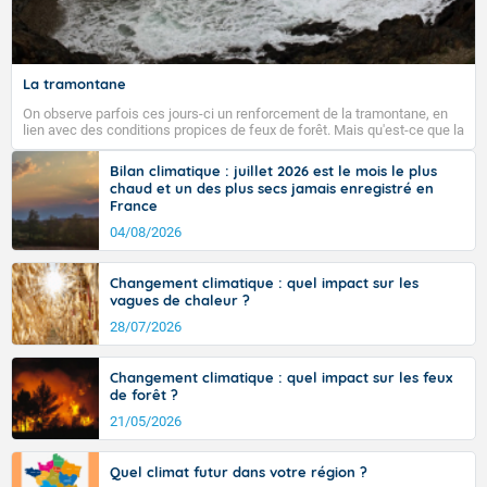
Fermer
La tramontane
On observe parfois ces jours-ci un renforcement de la tramontane, en
lien avec des conditions propices de feux de forêt. Mais qu'est-ce que la
tramontane ? Quelles sont ses caractéristiques ? La tramontane est un
vent turbulent soufflant de secteur nord-ouest à nord, ou ouest à nord-
Bilan climatique : juillet 2026 est le mois le plus
ouest, dans un secteur qui part du Roussillon à la vallée de l’Aude et à
chaud et un des plus secs jamais enregistré en
l’ouest de l’Hérault. L’étymologie de ce vent vient du latin trasmontanus,
France
signifiant au-delà des monts, en allusion aux régions montagneuses
d’où provient ce vent.
04/08/2026
Changement climatique : quel impact sur les
vagues de chaleur ?
28/07/2026
Changement climatique : quel impact sur les feux
de forêt ?
21/05/2026
Quel climat futur dans votre région ?