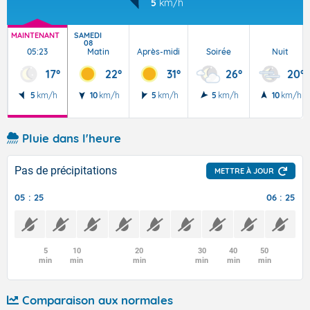
5
km/h
MAINTENANT
SAMEDI
08
05:23
Matin
Après-midi
Soirée
Nuit
17°
22°
31°
26°
20°
5
km/h
10
km/h
5
km/h
5
km/h
10
km/h
Pluie dans l'heure
Pas de précipitations
METTRE À JOUR
05 : 25
06 : 25
5
10
20
30
40
50
min
min
min
min
min
min
Comparaison aux normales