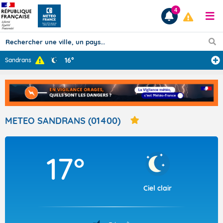
4
16°
Sandrans
Prévisions
TOUS LES RÉSULTATS
METEO SANDRANS (01400)
Articles
17°
Ciel clair