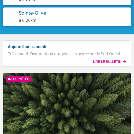
Sainte-Olive
à 6.26km
Aujourd'hui : samedi
Très chaud. Dégradation orageuse en soirée par le Sud-Ouest
LIRE LE BULLETIN
INFOS MÉTÉO