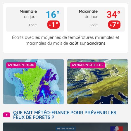
Minimale
Maximale
16°
34°
du jour
du jour
1°
7°
Ecart
Ecart
Écarts avec les moyennes de températures minimales et
maximales du mois de
août
sur
Sandrans
ANIMATION RADAR
ANIMATION SATELLITE
QUE FAIT MÉTÉO-FRANCE POUR PRÉVENIR LES
FEUX DE FORÊTS ?