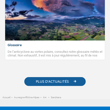
Glossaire
De l’anticyclone au vortex polaire, consultez notre glossaire météo et
climat. Non exhaustif, il est mis à jour régulièrement, au fil de nos
publications. Vous y trouverez également des liens utiles vers nos
contenus pédagogiques concernant les phénomènes
météorologiques et des informations scientifiques sur le
changement climatique.
PLUS D'ACTUALITÉS
Accueil
Auvergne-Rhône-Alpes
Ain
Sandrans