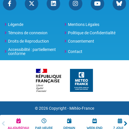
Légende
Mentions Légales
Témoins de connexion
Politique de Confidentialité
Droits de Reproduction
Consentement
Accessibilité : partiellement
Contact
conforme
© 2026 Copyright -
Météo-France
AUJOURD'HUI
PAR HEURE
DEMAIN
WEEK-END
7 JOURS