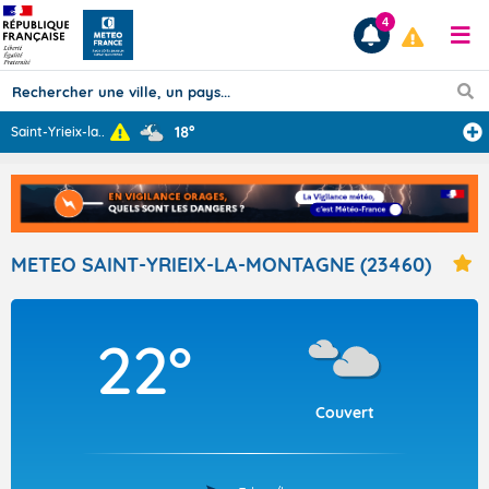
4
18°
Saint-Yrieix-la
...
Prévisions
TOUS LES RÉSULTATS
METEO SAINT-YRIEIX-LA-MONTAGNE (23460)
Articles
22°
Couvert