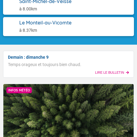
Saint-Michel-de-Veisse
à 8.00km
Le Monteil-au-Vicomte
à 8.37km
Demain : dimanche 9
Temps orageux et toujours bien chaud.
LIRE LE BULLETIN
INFOS MÉTÉO