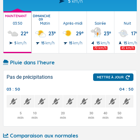
5
km/h
MAINTENANT
DIMANCHE
09
03:50
Matin
Après-midi
Soirée
Nuit
22°
23°
29°
23°
17°
5
km/h
15
km/h
15
km/h
15
km/h
15
km/h
70 km/h
45 km/h
Pluie dans l'heure
Pas de précipitations
METTRE À JOUR
03 : 50
04 : 50
5
10
20
30
40
50
min
min
min
min
min
min
Comparaison aux normales