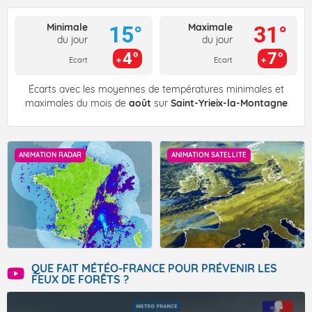
Minimale
Maximale
15°
31°
du jour
du jour
4°
7°
Ecart
Ecart
Écarts avec les moyennes de températures minimales et
maximales du mois de
août
sur
Saint-Yrieix-la-Montagne
ANIMATION RADAR
ANIMATION SATELLITE
QUE FAIT MÉTÉO-FRANCE POUR PRÉVENIR LES
FEUX DE FORÊTS ?