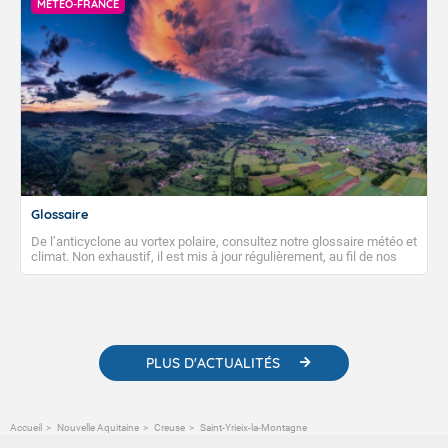
MÉTÉO-FRANCE
Glossaire
De l’anticyclone au vortex polaire, consultez notre glossaire météo et
climat. Non exhaustif, il est mis à jour régulièrement, au fil de nos
publications. Vous y trouverez également des liens utiles vers nos
contenus pédagogiques concernant les phénomènes
météorologiques et des informations scientifiques sur le
changement climatique.
PLUS D'ACTUALITÉS
Accueil
Nouvelle Aquitaine
Creuse
Saint-Yrieix-la-Montagne