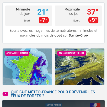
Minimale
Maximale
21°
37°
du jour
du jour
7°
9°
Ecart
Ecart
Écarts avec les moyennes de températures minimales et
maximales du mois de
août
sur
Sainte-Croix
ANIMATION RADAR
ANIMATION SATELLITE
QUE FAIT MÉTÉO-FRANCE POUR PRÉVENIR LES
FEUX DE FORÊTS ?