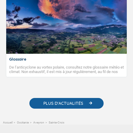
Glossaire
De l’anticyclone au vortex polaire, consultez notre glossaire météo et
climat. Non exhaustif, il est mis à jour régulièrement, au fil de nos
publications. Vous y trouverez également des liens utiles vers nos
contenus pédagogiques concernant les phénomènes
météorologiques et des informations scientifiques sur le
changement climatique.
PLUS D'ACTUALITÉS
Accueil
Occitanie
Aveyron
Sainte-Croix