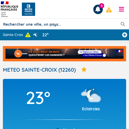
4
22°
Sainte-Croix
Prévisions
TOUS LES RÉSULTATS
METEO SAINTE-CROIX (12260)
Articles
23°
Eclaircies