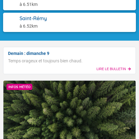
à 6.51km
Saint-Rémy
à 6.52km
Demain : dimanche 9
Temps orageux et toujours bien chaud.
LIRE LE BULLETIN
INFOS MÉTÉO