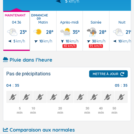
5
km/h
MAINTENANT
DIMANCHE
09
04:36
Matin
Après-midi
Soirée
Nuit
23°
28°
35°
28°
21°
5
km/h
10
km/h
10
km/h
30
km/h
10
km/h
40 km/h
95 km/h
Pluie dans l'heure
Pas de précipitations
METTRE À JOUR
04 : 35
05 : 35
5
10
20
30
40
50
min
min
min
min
min
min
Comparaison aux normales