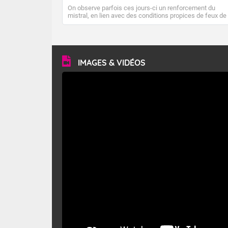
On observe parfois ces jours-ci un renforcement du
mistral, en lien avec des conditions propices de feux de
forêt. Mais qu'est-ce que le mistral ? Quelles sont ses
caractéristiques ? Le mistral est un vent régional,
turbulent et généralement sec, pouvant souffler à une
vitesse moyenne de 50 km/h et atteindre 80 à 100 km/h
en rafales, parfois davantage. Il parcourt la basse vallée
du Rhône et la Provence et envahit le littoral
IMAGES & VIDÉOS
méditerranéen à partir de la Camargue.