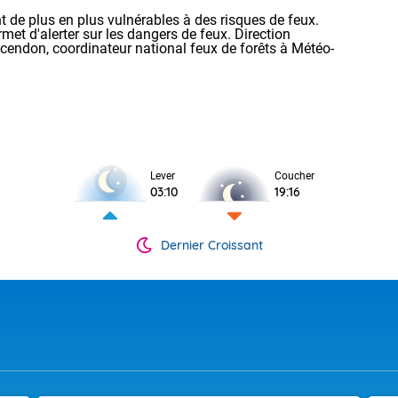
 de plus en plus vulnérables à des risques de feux.
rmet d'alerter sur les dangers de feux. Direction
ncendon, coordinateur national feux de forêts à Météo-
pératures relevées à 07h suivies des maximales prévues cet après
Lever
Coucher
 : 20/34 Lyon : 22/37 Biarritz : 20/27 Cherbourg : 19/27 Tours :
03:10
19:16
 22/34 Perpignan : 23/32 Nice : 27/32 Rennes : 20/33 Nancy : 
35 Marseille : 20/33 Nantes : 19/32 Strasbourg : 17/35 Bordea
 Dijon : 18/35 Toulouse : 20/37 Ajaccio : 21/32
Dernier Croissant
OUR LES JOURS SUIVANTS
dimanche 09 août
ine du lundi 17 août 2026 au dimanche 23 août 2026 :
eux et toujours bien chaud. Vigilance orange orage
ts / Haute-Garonne (31), Gers (32), Landes (40), Lot
res devraient rester supérieures aux normales de saison. Au n
VIGILANCE ROUGE
un scénario ne se dégage pour le moment.
ées-Atlantiques (64), Hautes-Pyrénées (65), Tarn (81) 
). Vigilance orange canicule pour 13 départements : 
 températures pour la période du lundi 24 août 2026 au dima
imes (06), Ardèche (07), Corse-du-Sud (2A), Haute-C
26 :
 Gard (30), Isère (38), Rhône (69), Savoie (73), Haut