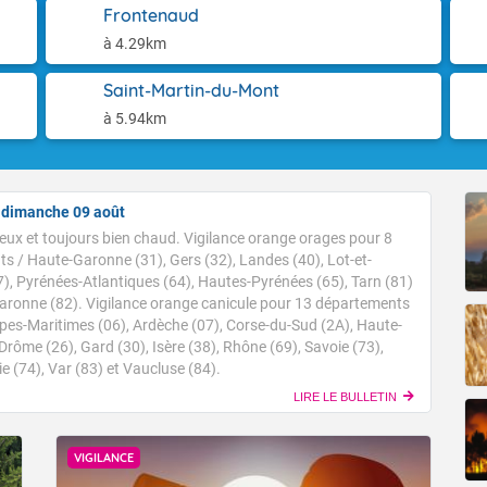
3) et Vaucluse (84).
res devraient rester globalement supérieures aux normales de s
Frontenaud
 à jour le 08/08/2026, prochain bulletin prévu le 09/08/2026.
à 4.29km
luvio-orageux, arrivés en cours de nuit précédente par la Nouvell
début de matinée de l'est des Pays de la Loire vers le Centre Val de
Accéder au site de Météo-France
ouest de la Bourgogne et le nord de l'Auvergne, puis ce corps pluv
Saint-Martin-du-Mont
s le Nord-Est en perdant de l'activité. De nouveaux orages isolés
à 5.94km
Fermer
quitaine et l'ouest de Midi-Pyrénées. Des entrées maritimes sont 
fe du Lion temporairement le matin, et quelques ondées sont at
Sur le reste du pays, le ciel est bien dégagé en matinée, un peu p
L'après-midi, les orages concernent les deux tiers sud du pays, pr
i dimanche 09 août
 en épargnant le rivage méditerranéen ainsi qu'une étroite frange du
ux et toujours bien chaud. Vigilance orange orages pour 8
es orages plus virulents sont attendus l'après-midi du Massif cent
s / Haute-Garonne (31), Gers (32), Landes (40), Lot-et-
pes. Plus au nord, des averses arrosent l'intérieur de la Bretagne, 
), Pyrénées-Atlantiques (64), Hautes-Pyrénées (65), Tarn (81)
uvent lumineux et ensoleillé. En fin d'après-midi et en soirée, un
Garonne (82). Vigilance orange canicule pour 13 départements
e s'organise sur le Sud-Ouest, avec localement des orages forts
Alpes-Maritimes (06), Ardèche (07), Corse-du-Sud (2A), Haute-
e précipitations en peu de temps, avec de la grêle par endroits, 
Drôme (26), Gard (30), Isère (38), Rhône (69), Savoie (73),
e violentes rafales de vent pouvant atteindre 90 à 110 km/h. 
 (74), Var (83) et Vaucluse (84).
 les minimales sont en baisse sur les deux tiers sud du pays, co
és, en hausse au nord de la Seine, entre 11 dans les Ardennes et
LIRE LE BULLETIN
 sont comprises entre 23 et 28 sur les côtes de Manche et la f
les sont comprises entre 30 et 36 dans l'intérieur du pays, avec 
8 degrés dans l'arrière-pays varois et en vallée de la Garonne.
VIGILANCE