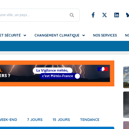
 ET SÉCURITÉ
CHANGEMENT CLIMATIQUE
NOS SERVICES
N
S
upe et Iles du Nord
es du changement climatique
iel et mirages
Testez nos prototypes
Référence nationale sur les da
Climadiag Agriculture Forêt
Glossaire
météo
mat futur ?
s et vagues de chaleur
Climadiag Chaleur en ville
La Vigilance vue par la Sécurité 
ion
ondation
es utiles
t brouillard
Climadiag Commune
La Vigilance vue par les autorit
que
submersion
Climadiag Entreprise
locales
tions (pluie, neige, grêle...)
Climat HD
La Vigilance vue par un organis
festival
e-Calédonie
es
de froid
Climsnow
La Vigilance vue par un sapeur
e Française
hes
mpêtes, tornades et cyclones)
DRIAS, les futurs du climat
WEEK-END
7 JOURS
15 JOURS
TENDANCE
erre-et-Miquelon
erglas
et canicules marines
DRIAS-Eau