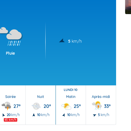
t Futuna
oid
5
km/h
Pluie
LUNDI 10
Soirée
Nuit
Matin
Après-midi
Soi
27°
20°
25°
33°
20
km/h
10
km/h
10
km/h
5
km/h
10
65 km/h