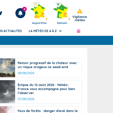
4
Vigilance
météo
Aujourd'hui
Demain
OS ACTUALITÉS
LA MÉTÉO DE A À Z
Articles
ngers
Retour progressif de la chaleur avec
Phénomènes dangereux de J+2 à J+7
un risque orageux ce week-end
civile
Avertissement pluies intenses à l'échelle
08/08/2026
des communes (Apic)
és
Bulletins Marine
Éclipse du 12 août 2026 : Météo-
France vous accompagne pour bien
ateur de
Bulletins d'estimation du risque
l'observer
d'avalanche
07/08/2026
-pompier
Météo des forêts
Vigicrues
Feux de forêts : danger élevé dans le