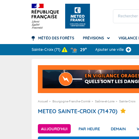
MÉTÉO DES FORÊTS
PRÉVISIONS
VIGILANCE
Prévisions
29°
Sainte-Croix
(71)
Ajouter une ville
TOUS LES RÉSULTAT
Carte des prévisions
Accédez à la Vigilance
Le climat mondial
A quoi sert la météo ?
Guadelo
Canicule
Les bas
Arc-en-c
Météo des Forêts
Qu'est-ce que la Vigilance ?
Le climat en France
Les grandes étapes de la prévision
Guyane
Orages
Quel cli
Canicule
Météo Montagne
Comment la Vigilance est-elle éléborée
Nos bilans climatiques
Vos questions les plus fréquentes
La Réun
Pluie-in
Ressourc
Nuages e
?
Météo Plage
Les saisons
Martini
Vagues-
Orages
Accueil
Bourgogne-Franche-Comté
Saône-et-Loire
Sainte-Croix
Vos questions fréquentes
Météo Marine
Mayotte
Vent
Précipita
METEO SAINTE-CROIX (71470)
Nouvell
Tempêt
Vagues 
Polynési
Avalanc
Vent (te
AUJOURD'HUI
PAR HEURE
DEMAIN
Saint-Pi
Neige-v
Océans 