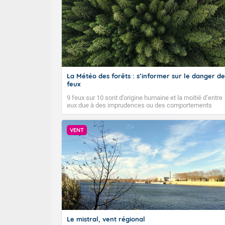
La Météo des forêts : s’informer sur le danger de
feux
9 feux sur 10 sont d’origine humaine et la moitié d’entre
eux due à des imprudences ou des comportements
dangereux. Météo-France diffuse depuis 2023 la Météo
des forêts afin d’informer quotidiennement le public sur
le niveau de danger de feux de forêts et faire connaître
VENT
les bons gestes pour éviter les départs d’incendie.
Le mistral, vent régional