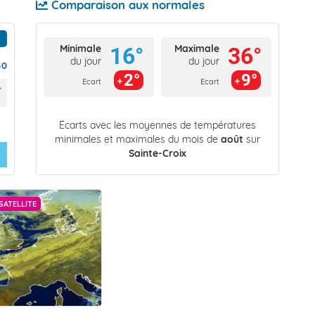
Comparaison aux normales
Minimale
Maximale
16°
36°
du jour
du jour
50
2°
9°
Ecart
Ecart
Écarts avec les moyennes de températures
minimales et maximales du mois de
août
sur
Sainte-Croix
SATELLITE