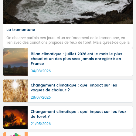
degrés du Finistère au Nord-Pas-de-Calais.
Fermer
La tramontane
On observe parfois ces jours-ci un renforcement de la tramontane, en
lien avec des conditions propices de feux de forêt. Mais qu'est-ce que la
tramontane ? Quelles sont ses caractéristiques ? La tramontane est un
vent turbulent soufflant de secteur nord-ouest à nord, ou ouest à nord-
Bilan climatique : juillet 2026 est le mois le plus
ouest, dans un secteur qui part du Roussillon à la vallée de l’Aude et à
chaud et un des plus secs jamais enregistré en
l’ouest de l’Hérault. L’étymologie de ce vent vient du latin trasmontanus,
France
signifiant au-delà des monts, en allusion aux régions montagneuses
d’où provient ce vent.
04/08/2026
Changement climatique : quel impact sur les
vagues de chaleur ?
28/07/2026
Changement climatique : quel impact sur les feux
de forêt ?
21/05/2026