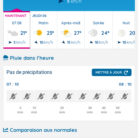
5
km/h
MAINTENANT
JEUDI 06
07:08
Matin
Après-midi
Soirée
Nuit
21°
23°
27°
24°
20°
5
km/h
10
km/h
15
km/h
10
km/h
10
km/h
Pluie dans l'heure
Pas de précipitations
METTRE À JOUR
07 : 10
08 : 10
5
10
20
30
40
50
min
min
min
min
min
min
Comparaison aux normales