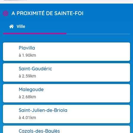
A PROXIMITÉ DE SAINTE-FOI
Ville
Plavilla
à 1.90km
Saint-Gaudéric
à 2.59km
Malegoude
à 2.68km
Saint-Julien-de-Briola
à 4.01km
Cazals-des-Baylès