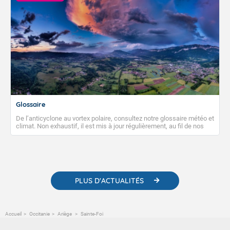
Glossaire
De l’anticyclone au vortex polaire, consultez notre glossaire météo et
climat. Non exhaustif, il est mis à jour régulièrement, au fil de nos
publications. Vous y trouverez également des liens utiles vers nos
contenus pédagogiques concernant les phénomènes
météorologiques et des informations scientifiques sur le
changement climatique.
PLUS D'ACTUALITÉS
Accueil
Occitanie
Ariège
Sainte-Foi