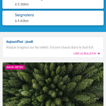
à 5.36km
Seignalens
à 5.62km
Aujourd'hui : jeudi
Risque orageux sur les reliefs. Encore chaud dans le Sud-Est
LIRE LE BULLETIN
INFOS MÉTÉO