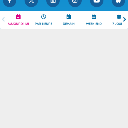
Légende
Mentions Légales
AUJOURD'HUI
PAR HEURE
DEMAIN
WEEK-END
7 JOURS
Témoins de connexion
Politique de Confidentialité
Droits de Reproduction
Consentement
Accessibilité : partiellement
Contact
conforme
© 2026 Copyright -
Météo-France