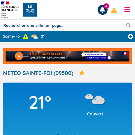
4
21°
Sainte-Foi
Prévisions
TOUS LES RÉSULTATS
METEO SAINTE-FOI (09500)
Articles
21°
Couvert