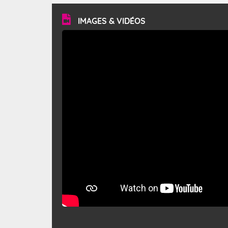
vitesse moyenne de 50 km/h et atteindre 80 à 100 km/h
en rafales, parfois davantage. Il parcourt la basse vallée
du Rhône et la Provence et envahit le littoral
IMAGES & VIDÉOS
méditerranéen à partir de la Camargue.