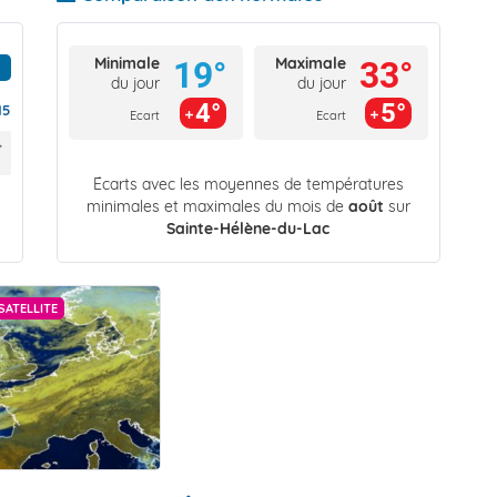
Minimale
Maximale
19°
33°
du jour
du jour
4°
5°
15
Ecart
Ecart
Écarts avec les moyennes de températures
minimales et maximales du mois de
août
sur
Sainte-Hélène-du-Lac
SATELLITE