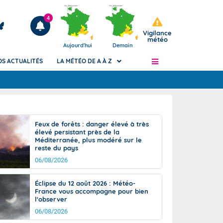
4
Vigilance
météo
Aujourd'hui
Demain
OS ACTUALITÉS
LA MÉTÉO DE A À Z
Articles
ngers
Feux de forêts : danger élevé à très
Phénomènes dangereux de J+2 à J+7
élevé persistant près de la
civile
Méditerranée, plus modéré sur le
Avertissement pluies intenses à l'échelle
reste du pays
des communes (Apic)
és
06/08/2026
Bulletins Marine
ateur de
Bulletins d'estimation du risque
Éclipse du 12 août 2026 : Météo-
d'avalanche
France vous accompagne pour bien
-pompier
l'observer
Météo des forêts
06/08/2026
Vigicrues