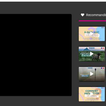
à nord-ouest, dans un secteur qui part du Roussillon à la
vallée de l’Aude et à l’ouest de l’Hérault. L’étymologie de
ce vent vient du latin trasmontanus, signifiant au-delà des
monts, en allusion aux régions montagneuses d’où
Recommandé
provient ce vent.