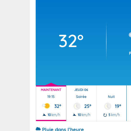
Wallis e
Grand fr
32°
MAINTENANT
JEUDI 06
19:15
Soirée
Nuit
32°
25°
19°
10
km/h
10
km/h
5
km/h
Pluie dans l'heure