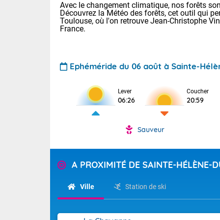
Avec le changement climatique, nos forêts sont
Découvrez la Météo des forêts, cet outil qui pe
Toulouse, où l'on retrouve Jean-Christophe Vi
France.
Ephéméride du 06 août à Sainte-Hélè
Lever
Coucher
Voici les tem
06:26
20:59
22/13 Paris :
Clermont-Fd :
Limoges : 27/
Sauveur
Lille : 24/12
TENDANCE P
Demain vendr
Pour la sema
A PROXIMITÉ DE SAINTE-HÉLÈNE-D
Calme, enso
Cette semain
temps devrait 
Ville
Station de ski
La journée s'
territoire. O
Tendance des
2026 :
pyrénnéennes, 
alors que la 