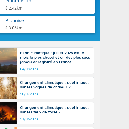
Montmélian
aison.
ttoral l'après-
à 2.42km
n général, 14
r
Planaise
sse, il fait
ouvent 30 à 35
à 3.06km
Bilan climatique : juillet 2026 est le
mois le plus chaud et un des plus secs
jamais enregistré en France
04/08/2026
Changement climatique : quel impact
sur les vagues de chaleur ?
28/07/2026
Changement climatique : quel impact
sur les feux de forêt ?
21/05/2026