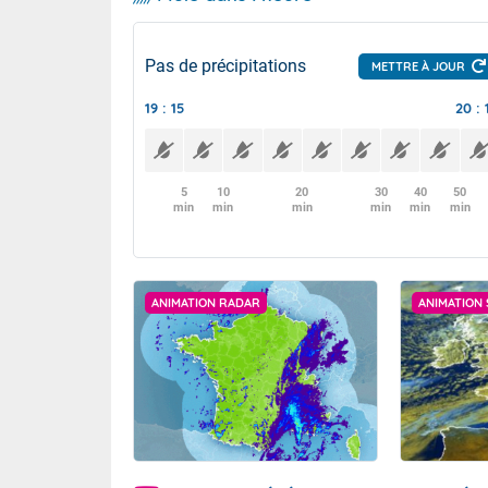
Pas de précipitations
METTRE À JOUR
19 : 15
20 : 
5
10
20
30
40
50
min
min
min
min
min
min
ANIMATION RADAR
ANIMATION 