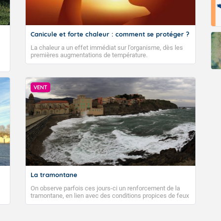
Canicule et forte chaleur : comment se protéger ?
La chaleur a un effet immédiat sur l’organisme, dès les
premières augmentations de température.
VENT
La tramontane
On observe parfois ces jours-ci un renforcement de la
tramontane, en lien avec des conditions propices de feux
de forêt. Mais qu'est-ce que la tramontane ? Quelles sont
ses caractéristiques ? La tramontane est un vent
turbulent soufflant de secteur nord-ouest à nord, ou ouest