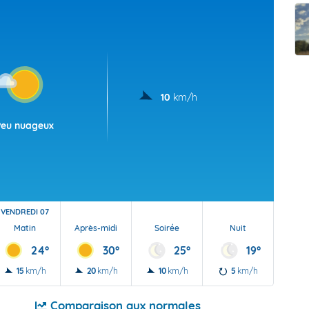
t Futuna
oid
10
km/h
Peu nuageux
VENDREDI 07
Matin
Après-midi
Soirée
Nuit
24°
30°
25°
19°
15
km/h
20
km/h
10
km/h
5
km/h
Comparaison aux normales