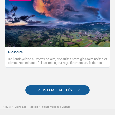
Glossaire
De l’anticyclone au vortex polaire, consultez notre glossaire météo et
climat. Non exhaustif, il est mis à jour régulièrement, au fil de nos
publications. Vous y trouverez également des liens utiles vers nos
contenus pédagogiques concernant les phénomènes
météorologiques et des informations scientifiques sur le
changement climatique.
PLUS D'ACTUALITÉS
Accueil
Grand Est
Moselle
Sainte-Marie-aux-Chênes