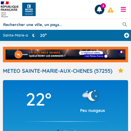
4
20°
Sainte-Marie-au
...
Prévisions
TOUS LES RÉSULTATS
METEO SAINTE-MARIE-AUX-CHENES (57255)
Articles
22°
Peu nuageux