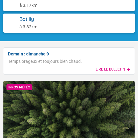
à 3.17km
Batilly
à 3.32km
Demain : dimanche 9
Temps orageux et toujours bien chaud.
LIRE LE BULLETIN
INFOS MÉTÉO