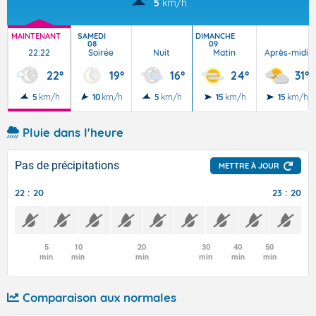
5
km/h
MAINTENANT
SAMEDI
DIMANCHE
08
09
22:22
Soirée
Nuit
Matin
Après-midi
22°
19°
16°
24°
31°
5
km/h
10
km/h
5
km/h
15
km/h
15
km/h
Pluie dans l'heure
Pas de précipitations
METTRE À JOUR
22 : 20
23 : 20
5
10
20
30
40
50
min
min
min
min
min
min
Comparaison aux normales