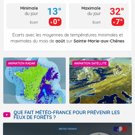
Minimale
Maximale
13°
32°
du jour
du jour
0°
7°
Ecart
Ecart
Écarts avec les moyennes de températures minimales et
maximales du mois de
août
sur
Sainte-Marie-aux-Chênes
ANIMATION RADAR
ANIMATION SATELLITE
QUE FAIT MÉTÉO-FRANCE POUR PRÉVENIR LES
FEUX DE FORÊTS ?