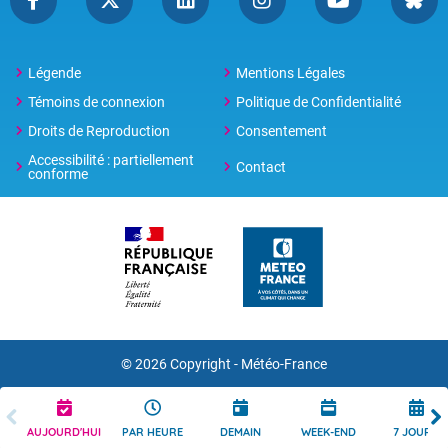
Légende
Mentions Légales
Témoins de connexion
Politique de Confidentialité
Droits de Reproduction
Consentement
Accessibilité : partiellement
Contact
conforme
© 2026 Copyright -
Météo-France
AUJOURD'HUI
PAR HEURE
DEMAIN
WEEK-END
7 JOURS