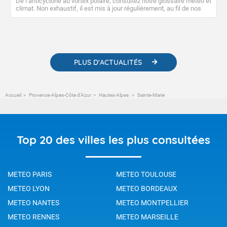
De l’anticyclone au vortex polaire, consultez notre glossaire météo et
climat. Non exhaustif, il est mis à jour régulièrement, au fil de nos
publications. Vous y trouverez également des liens utiles vers nos
contenus pédagogiques concernant les phénomènes
météorologiques et des informations scientifiques sur le
changement climatique.
PLUS D'ACTUALITÉS
Accueil
Provence-Alpes-Côte d'Azur
Hautes-Alpes
Sainte-Marie
Top 20 des villes les plus consultées
METEO PARIS
METEO TOULOUSE
METEO LYON
METEO BORDEAUX
METEO NANTES
METEO MONTPELLIER
METEO RENNES
METEO MARSEILLE