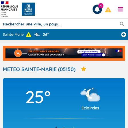
4
26°
Sainte-Marie
Prévisions
TOUS LES RÉSULTATS
METEO SAINTE-MARIE (05150)
Articles
25°
Eclaircies