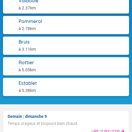
Valdoule
à 2.37km
Pommerol
à 2.78km
Bruis
à 3.11km
Rottier
à 5.05km
Establet
à 5.38km
Demain : dimanche 9
Temps orageux et toujours bien chaud.
LIRE LE BULLETIN