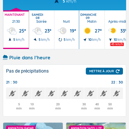
5
km/h
MAINTENANT
SAMEDI
DIMANCHE
08
09
21:30
Soirée
Nuit
Matin
Après-midi
25°
23°
19°
27°
33°
5
km/h
5
km/h
5
km/h
10
km/h
10
km/h
45 km/h
Pluie dans l'heure
Pas de précipitations
METTRE À JOUR
21 : 30
22 : 30
5
10
20
30
40
50
min
min
min
min
min
min
ANIMATION RADAR
ANIMATION SATELLITE