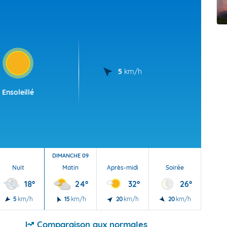
t Futuna
oid
5
km/h
Ensoleillé
DIMANCHE 09
Nuit
Matin
Après-midi
Soirée
Nu
18°
24°
32°
26°
5
km/h
15
km/h
20
km/h
20
km/h
10
Comparaison aux normales