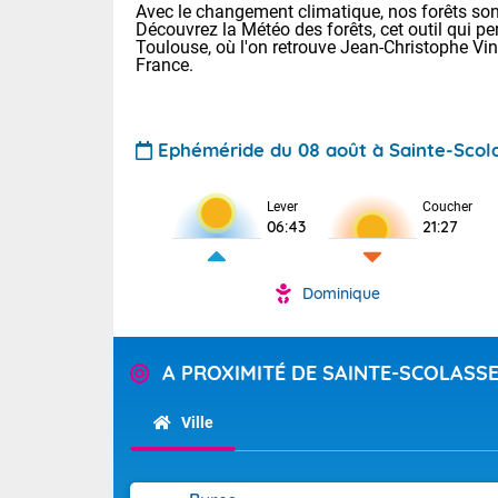
Avec le changement climatique, nos forêts sont
Découvrez la Météo des forêts, cet outil qui pe
Toulouse, où l'on retrouve Jean-Christophe Vi
France.
Ephéméride du 08 août à Sainte-Scol
Voici les tem
Lever
Coucher
06:43
21:27
: 22/28 Paris
Clermont-Fd :
Limoges : 24/
Dominique
Lille : 22/29
TENDANCE P
Cet après-mi
Pour la sema
A PROXIMITÉ DE SAINTE-SCOLASS
Très chaud
départemen
Les températu
sensible, auc
Maritimes 
Ville
(26), Gard 
Tendance des
(83), et Vau
septembre 20