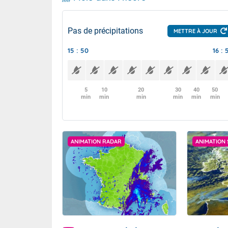
Pas de précipitations
METTRE À JOUR
15 : 50
16 : 
5
10
20
30
40
50
min
min
min
min
min
min
ANIMATION RADAR
ANIMATION 