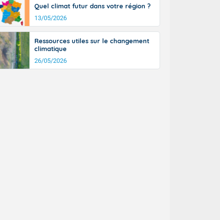
tinée, un peu
Quel climat futur dans votre région ?
ud du pays en
13/05/2026
tique. Des
ers le Jura et
Ressources utiles sur le changement
ancs de
climatique
t lumineux et
26/05/2026
nise sur le
ipitations en
km/h. Côté
mprises entre
 17 en Anjou.
açade
des pointes