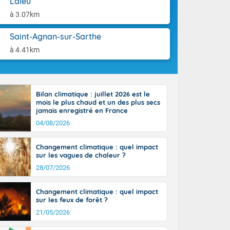
Laleu
st du pays en
aison.
que sur la
à 3.07km
, la chaine
 par
Saint-Agnan-sur-Sarthe
ure nuageuse
à 4.41km
n seconde
e Midi-
u-Charentes.
 90 km/h. Les
Bilan climatique : juillet 2026 est le
 30 degrés
mois le plus chaud et un des plus secs
e, avec 34 à
jamais enregistré en France
s, et 39 à 40
04/08/2026
Changement climatique : quel impact
sur les vagues de chaleur ?
28/07/2026
e-Aquitaine,
Changement climatique : quel impact
'Île-de-
sur les feux de forêt ?
isolés
21/05/2026
maritimes sont
 ondées sont