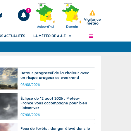
4
Vigilance
météo
Aujourd'hui
Demain
OS ACTUALITÉS
LA MÉTÉO DE A À Z
Articles
ngers
Retour progressif de la chaleur avec
Phénomènes dangereux de J+2 à J+7
un risque orageux ce week-end
civile
Avertissement pluies intenses à l'échelle
08/08/2026
des communes (Apic)
és
Bulletins Marine
Éclipse du 12 août 2026 : Météo-
France vous accompagne pour bien
ateur de
Bulletins d'estimation du risque
l'observer
d'avalanche
07/08/2026
-pompier
Météo des forêts
Vigicrues
Feux de forêts : danger élevé dans le