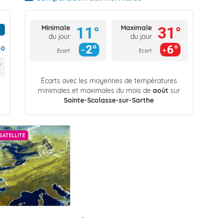
Minimale
Maximale
11°
31°
du jour
du jour
2°
6°
50
Ecart
Ecart
Écarts avec les moyennes de températures
minimales et maximales du mois de
août
sur
Sainte-Scolasse-sur-Sarthe
SATELLITE