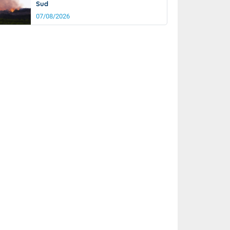
Sud
07/08/2026
it
19°
km/h