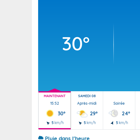
Wallis e
Grand fr
30°
MAINTENANT
SAMEDI 08
15:52
Après-midi
Soirée
30°
29°
24°
5
km/h
5
km/h
5
km/h
Pluie dans l'heure