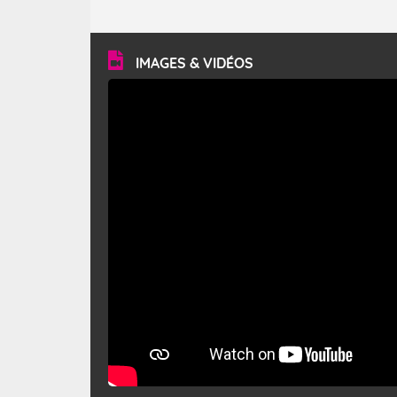
caractéristiques ? Le mistral est un vent régional,
turbulent et généralement sec, pouvant souffler à une
vitesse moyenne de 50 km/h et atteindre 80 à 100 km/h
en rafales, parfois davantage. Il parcourt la basse vallée
du Rhône et la Provence et envahit le littoral
IMAGES & VIDÉOS
méditerranéen à partir de la Camargue.