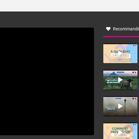
ses caractéristiques ? La tramontane est un vent
turbulent soufflant de secteur nord-ouest à nord, ou ouest
à nord-ouest, dans un secteur qui part du Roussillon à la
vallée de l’Aude et à l’ouest de l’Hérault. L’étymologie de
ce vent vient du latin trasmontanus, signifiant au-delà des
monts, en allusion aux régions montagneuses d’où
Recommandé
provient ce vent.