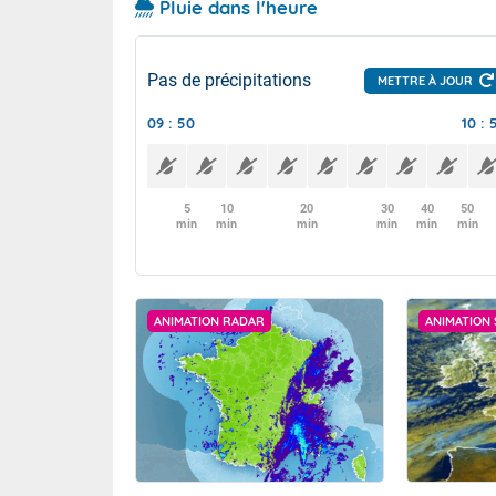
Pluie dans l'heure
Pas de précipitations
METTRE À JOUR
09 : 50
10 : 
5
10
20
30
40
50
min
min
min
min
min
min
ANIMATION RADAR
ANIMATION 