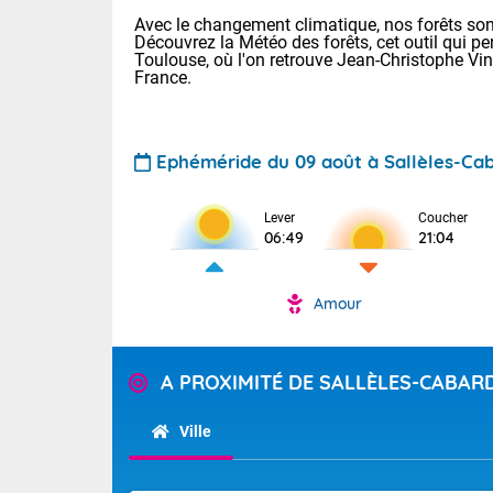
Avec le changement climatique, nos forêts sont
Découvrez la Météo des forêts, cet outil qui pe
Toulouse, où l'on retrouve Jean-Christophe Vi
France.
Ephéméride du 09 août à Sallèles-Ca
Voici les tem
Lever
Coucher
: 12/27 Paris
06:49
21:04
Clermont-Fd :
Limoges : 21/
Lille : 16/34
Amour
TENDANCE P
Aujourd'hui 
Pour la sema
Temps orag
A PROXIMITÉ DE SALLÈLES-CABAR
départemen
Les températu
sensible, auc
(47), Pyrén
Ville
Garonne (82
Tendance des
Alpes-Marit
septembre 20
Drôme (26),