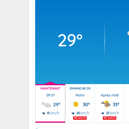
Wallis e
Grand fr
29°
MAINTENANT
DIMANCHE 09
09:51
Matin
Après-midi
29°
30°
33°
15
km/h
20
km/h
25
km/h
40 km/h
45 km/h