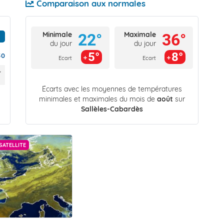
Comparaison aux normales
Minimale
Maximale
22°
36°
du jour
du jour
5°
8°
50
Ecart
Ecart
Écarts avec les moyennes de températures
minimales et maximales du mois de
août
sur
Sallèles-Cabardès
SATELLITE