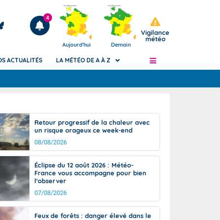
4
Vigilance
météo
Aujourd'hui
Demain
OS ACTUALITÉS
LA MÉTÉO DE A À Z
Articles
ngers
Retour progressif de la chaleur avec
Phénomènes dangereux de J+2 à J+7
un risque orageux ce week-end
civile
Avertissement pluies intenses à l'échelle
08/08/2026
des communes (Apic)
és
Bulletins Marine
Éclipse du 12 août 2026 : Météo-
France vous accompagne pour bien
ateur de
Bulletins d'estimation du risque
l'observer
d'avalanche
07/08/2026
-pompier
Météo des forêts
Vigicrues
Feux de forêts : danger élevé dans le