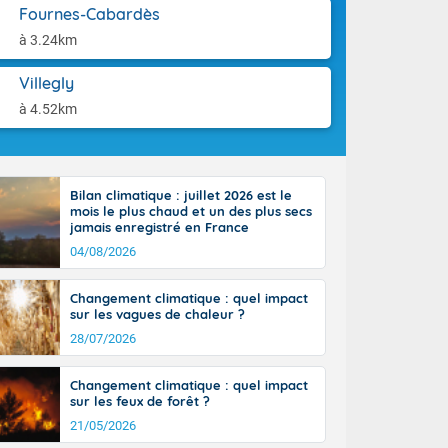
aison.
Fournes-Cabardès
à 3.24km
e-Aquitaine,
 Loire, l'Île-
ieux se décale
Villegly
 circulent le
à 4.52km
installés aux
tendues sur
lus voilé sur
incipalement
Bilan climatique : juillet 2026 est le
 littoral
mois le plus chaud et un des plus secs
ral vers le
jamais enregistré en France
sinon le ciel
04/08/2026
e nouvelle
, donnant de
Changement climatique : quel impact
et
sur les vagues de chaleur ?
Côté
28/07/2026
mprises entre
 17 en Anjou.
açade
Changement climatique : quel impact
des pointes
sur les feux de forêt ?
21/05/2026