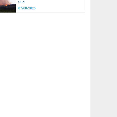
Sud
07/08/2026
rée
Nuit
27°
23°
km/h
5
km/h