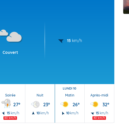
t Futuna
oid
15
km/h
Couvert
LUNDI 10
Soirée
Nuit
Matin
Après-midi
Soi
27°
23°
26°
32°
15
km/h
10
km/h
10
km/h
15
km/h
15
80 km/h
40 km/h