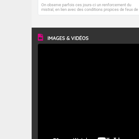
On observe parfois ces jours-ci un renforcement du
mistral, en lien avec des conditions propices de feux de
forêt. Mais qu'est-ce que le mistral ? Quelles sont ses
caractéristiques ? Le mistral est un vent régional,
turbulent et généralement sec, pouvant souffler à une
vitesse moyenne de 50 km/h et atteindre 80 à 100 km/h
en rafales, parfois davantage. Il parcourt la basse vallée
du Rhône et la Provence et envahit le littoral
IMAGES & VIDÉOS
méditerranéen à partir de la Camargue.