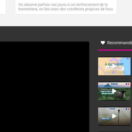
On observe parfois ces jours-ci un renforcement de la
tramontane, en lien avec des conditions propices de feux
de forêt. Mais qu'est-ce que la tramontane ? Quelles sont
ses caractéristiques ? La tramontane est un vent
turbulent soufflant de secteur nord-ouest à nord, ou ouest
à nord-ouest, dans un secteur qui part du Roussillon à la
vallée de l’Aude et à l’ouest de l’Hérault. L’étymologie de
ce vent vient du latin trasmontanus, signifiant au-delà des
monts, en allusion aux régions montagneuses d’où
Recommandé
provient ce vent.