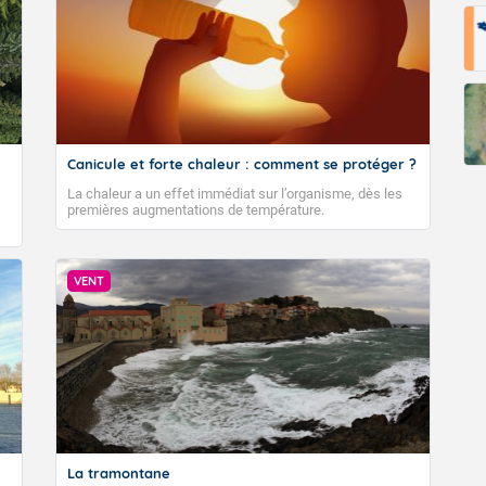
Fermer
Canicule et forte chaleur : comment se protéger ?
La chaleur a un effet immédiat sur l’organisme, dès les
premières augmentations de température.
VENT
La tramontane