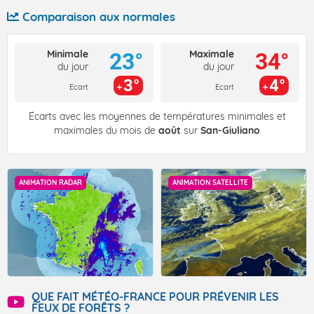
Comparaison aux normales
Minimale
Maximale
23°
34°
du jour
du jour
3°
4°
Ecart
Ecart
Écarts avec les moyennes de températures minimales et
maximales du mois de
août
sur
San-Giuliano
ANIMATION RADAR
ANIMATION SATELLITE
QUE FAIT MÉTÉO-FRANCE POUR PRÉVENIR LES
FEUX DE FORÊTS ?