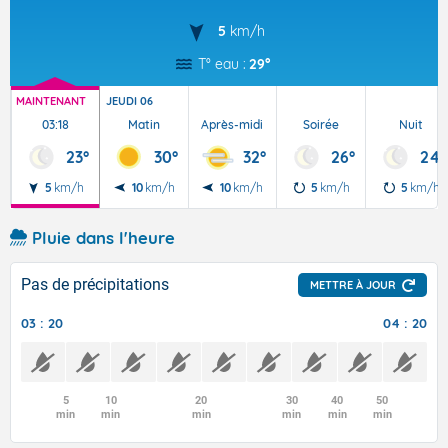
5
km/h
T° eau :
29°
MAINTENANT
JEUDI 06
03:18
Matin
Après-midi
Soirée
Nuit
23°
30°
32°
26°
24°
5
km/h
10
km/h
10
km/h
5
km/h
5
km/h
Pluie dans l'heure
Pas de précipitations
METTRE À JOUR
03 : 20
04 : 20
5
10
20
30
40
50
min
min
min
min
min
min