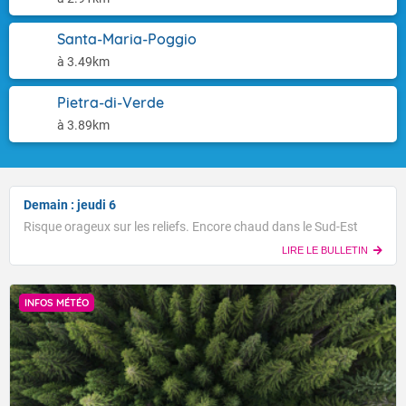
Santa-Maria-Poggio
à 3.49km
Pietra-di-Verde
à 3.89km
Demain : jeudi 6
Risque orageux sur les reliefs. Encore chaud dans le Sud-Est
LIRE LE BULLETIN
INFOS MÉTÉO