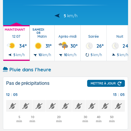
5
km/h
MAINTENANT
SAMEDI
08
12:07
Matin
Après-midi
Soirée
Nuit
34°
31°
30°
26°
24°
5
km/h
10
km/h
10
km/h
5
km/h
5
km/h
Pluie dans l'heure
Pas de précipitations
METTRE À JOUR
12 : 05
13 : 05
5
10
20
30
40
50
min
min
min
min
min
min