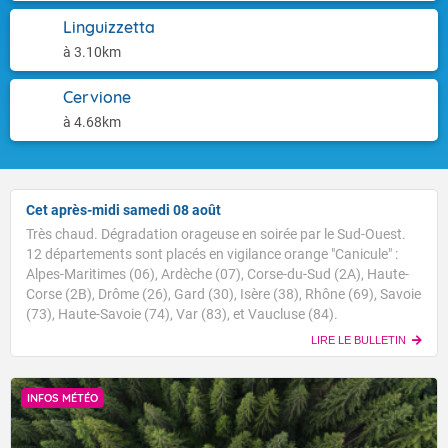
Linguizzetta
à 3.10km
Cervione
à 4.68km
Cet après-midi samedi 08 août
Très chaud. Dégradation orageuse en soirée par le Sud-Ouest.
12 départements sont placés en vigilance orange "Canicule" :
Alpes-Maritimes (06), Ardèche (07), Corse-du-Sud (2A), Haute-
Corse (2B), Drôme (26), Gard (30), Isère (38), Rhône (69), Savoie
(73), Haute-Savoie (74), Var (83), et Vaucluse (84).
LIRE LE BULLETIN
INFOS MÉTÉO