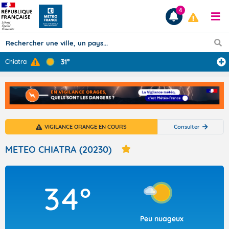
4
31°
Chiatra
Prévisions
TOUS LES RÉSULTATS
VIGILANCE ORANGE EN COURS
Consulter
Articles
METEO CHIATRA (20230)
34°
Peu nuageux