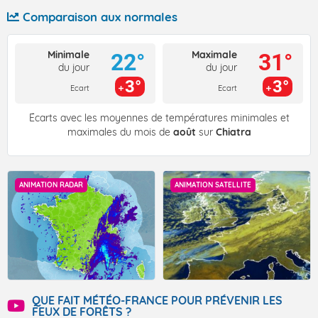
Comparaison aux normales
Minimale
Maximale
22°
31°
du jour
du jour
3°
3°
Ecart
Ecart
Écarts avec les moyennes de températures minimales et
maximales du mois de
août
sur
Chiatra
ANIMATION RADAR
ANIMATION SATELLITE
QUE FAIT MÉTÉO-FRANCE POUR PRÉVENIR LES
FEUX DE FORÊTS ?