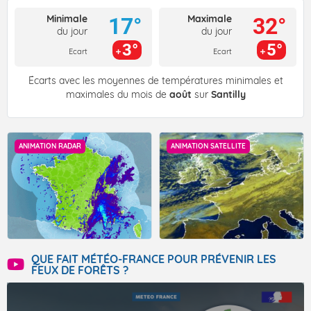
Minimale
Maximale
17°
32°
du jour
du jour
3°
5°
Ecart
Ecart
Écarts avec les moyennes de températures minimales et
maximales du mois de
août
sur
Santilly
ANIMATION RADAR
ANIMATION SATELLITE
QUE FAIT MÉTÉO-FRANCE POUR PRÉVENIR LES
FEUX DE FORÊTS ?