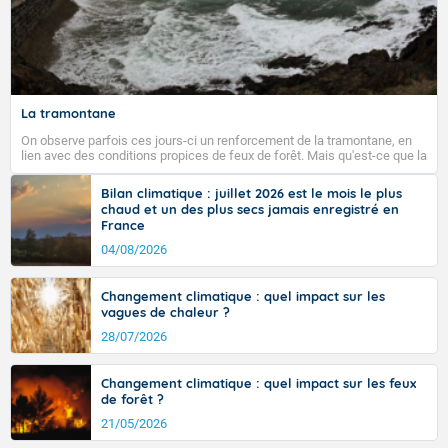
La tramontane
On observe parfois ces jours-ci un renforcement de la tramontane, en
lien avec des conditions propices de feux de forêt. Mais qu'est-ce que la
tramontane ? Quelles sont ses caractéristiques ? La tramontane est un
vent turbulent soufflant de secteur nord-ouest à nord, ou ouest à nord-
Bilan climatique : juillet 2026 est le mois le plus
ouest, dans un secteur qui part du Roussillon à la vallée de l’Aude et à
chaud et un des plus secs jamais enregistré en
l’ouest de l’Hérault. L’étymologie de ce vent vient du latin trasmontanus,
France
signifiant au-delà des monts, en allusion aux régions montagneuses
d’où provient ce vent.
04/08/2026
Changement climatique : quel impact sur les
vagues de chaleur ?
28/07/2026
Changement climatique : quel impact sur les feux
de forêt ?
21/05/2026