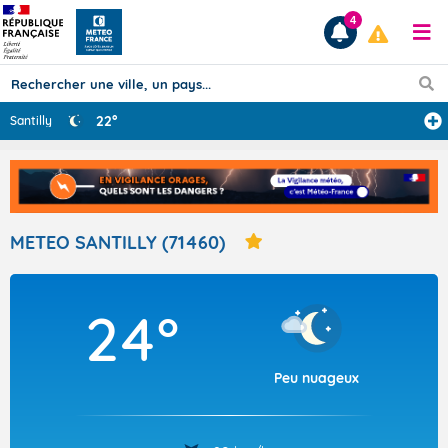
4
22°
Santilly
Prévisions
TOUS LES RÉSULTATS
METEO SANTILLY (71460)
Articles
24°
Peu nuageux