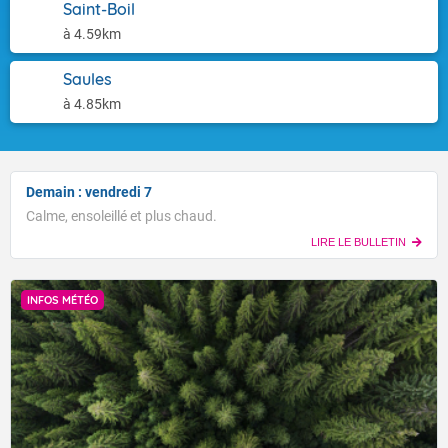
Saint-Boil
à 4.59km
Saules
à 4.85km
Demain : vendredi 7
Calme, ensoleillé et plus chaud.
LIRE LE BULLETIN
INFOS MÉTÉO