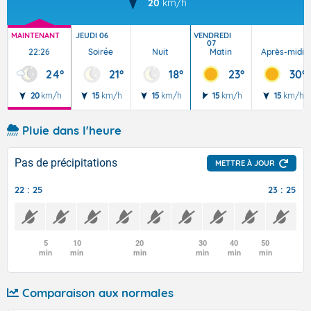
20
km/h
MAINTENANT
JEUDI 06
VENDREDI
07
22:26
Soirée
Nuit
Matin
Après-midi
24°
21°
18°
23°
30°
20
km/h
15
km/h
15
km/h
15
km/h
15
km/h
Pluie dans l'heure
Pas de précipitations
METTRE À JOUR
22 : 25
23 : 25
5
10
20
30
40
50
min
min
min
min
min
min
Comparaison aux normales