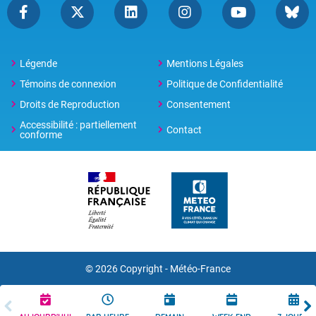
Légende
Mentions Légales
Témoins de connexion
Politique de Confidentialité
Droits de Reproduction
Consentement
Accessibilité : partiellement
Contact
conforme
© 2026 Copyright -
Météo-France